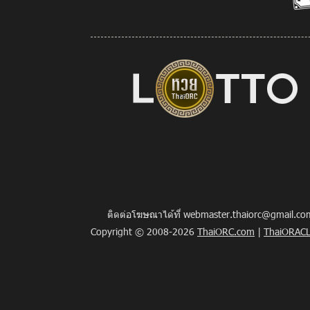
ติดต่อโฆษณาได้ที่
webmaster.thaiorc@gmail.co
Copyright © 2008-2026
ThaiORC.com
|
ThaiORAC