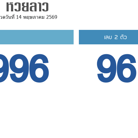
หวยลาว
วดวันที่ 14 พฤษภาคม 2569
เลข 2 ตัว
996
96