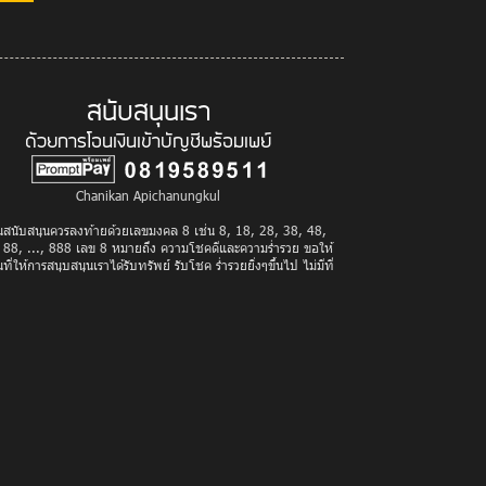
สนับสนุนเรา
ด้วยการโอนเงินเข้าบัญชีพร้อมเพย์
Chanikan Apichanungkul
นสนับสนุนควรลงท้ายด้วยเลขมงคล 8 เช่น 8, 18, 28, 38, 48,
, 88, ..., 888 เลข 8 หมายถึง ความโชคดีและความร่ำรวย ขอให้
ที่ให้การสนุบสนุนเราได้รับทรัพย์ รับโชค ร่ำรวยยิ่งๆขึ้นไป ไม่มีที่