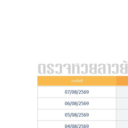
ตรวจหวยลาวย้
งวดวันที่
07/08/2569
06/08/2569
05/08/2569
04/08/2569