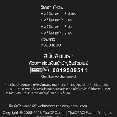
วิเคราะห์หวย
สถิติเลขท้าย 3 ตัวบน
สถิติเลขหน้า 3 ตัว
สถิติเลขท้าย 3 ตัว
สถิติเลขท้าย 2 ตัว
หวยลาว
หวยฮานอย
สนับสนุนเรา
ด้วยการโอนเงินเข้าบัญชีพร้อมเพย์
Chanikan Apichanungkul
ยอดเงินสนับสนุนควรลงท้ายด้วยเลขมงคล 8 เช่น 8, 18, 28, 38, 48, 58, .., 88,
..., 888 เลข 8 หมายถึง ความโชคดีและความร่ำรวย ขอให้ทุกท่านที่ให้การสนุบสนุน
เราได้รับทรัพย์ รับโชค ร่ำรวยยิ่งๆขึ้นไป ไม่มีที่สิ้นสุด
ติดต่อโฆษณาได้ที่
webmaster.thaiorc@gmail.com
Copyright © 2008-2026
ThaiORC.com
|
ThaiORACLE.com
, All rights