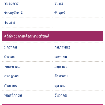
วันอังคาร
วันพุธ
วันพฤหัสบดี
วันศุกร์
วันเสาร์
สถิติหวยตามเดือนทางสุริยคติ
มกราคม
กุมภาพันธ์
มีนาคม
เมษายน
พฤษภาคม
มิถุนายน
กรกฎาคม
สิงหาคม
กันยายน
ตุลาคม
พฤศจิกายน
ธันวาคม