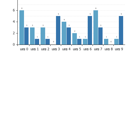
6
6
6
5
5
5
4
4
3
3
3
3
3
2
2
1
1
1
1
1
1
0
0
0
เลข 0
เลข 1
เลข 2
เลข 3
เลข 4
เลข 5
เลข 6
เลข 7
เลข 8
เลข 9