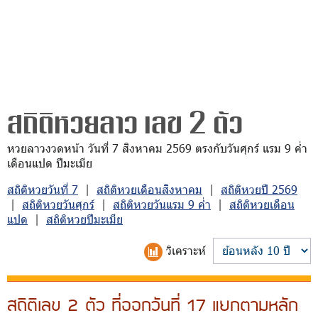
สถิติหวยลาว เลข 2 ตัว
หวยลาวงวดหน้า วันที่ 7 สิงหาคม 2569 ตรงกับวันศุกร์ แรม 9 ค่ำ
เดือนแปด ปีมะเมีย
สถิติหวยวันที่ 7
|
สถิติหวยเดือนสิงหาคม
|
สถิติหวยปี 2569
|
สถิติหวยวันศุกร์
|
สถิติหวยวันแรม 9 ค่ำ
|
สถิติหวยเดือน
แปด
|
สถิติหวยปีมะเมีย
วิเคราะห์
สถิติเลข 2 ตัว ที่ออกวันที่ 17 แยกตามหลัก