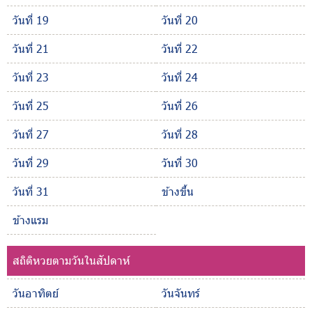
วันที่ 19
วันที่ 20
วันที่ 21
วันที่ 22
วันที่ 23
วันที่ 24
วันที่ 25
วันที่ 26
วันที่ 27
วันที่ 28
วันที่ 29
วันที่ 30
วันที่ 31
ข้างขึ้น
ข้างแรม
สถิติหวยตามวันในสัปดาห์
วันอาทิตย์
วันจันทร์