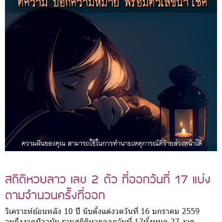
สถิติหวยลาว เลข 2 ตัว ที่ออกวันที่ 17 แบ่ง
ตามจำนวนครั้งที่ออก
วิเคราะห์ย้อนหลัง 10 ปี นับตั้งแต่งวดวันที่ 16 มกราคม 2559
จนถึงงวดปัจจุบัน รวมสถิติหวยออกวันที่ 17ทั้งหมด 27 งวด