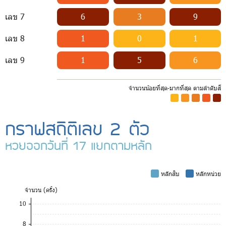
เลข 7
6
3
9
เลข 8
1
0
1
เลข 9
1
5
6
จำนวนน้อยที่สุด-มากที่สุด ตามลำดับสี
-
-
-
-
-
กราฟสถิติเลข 2 ตัว
หวยออกวันที่ 17 แยกตามหลัก
-
หลักสิบ
-
หลักหน่วย
จำ
นวน (ครั้ง)
10
8