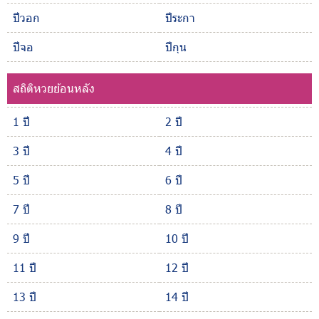
ปีวอก
ปีระกา
ปีจอ
ปีกุน
สถิติหวยย้อนหลัง
1 ปี
2 ปี
3 ปี
4 ปี
5 ปี
6 ปี
7 ปี
8 ปี
9 ปี
10 ปี
11 ปี
12 ปี
13 ปี
14 ปี