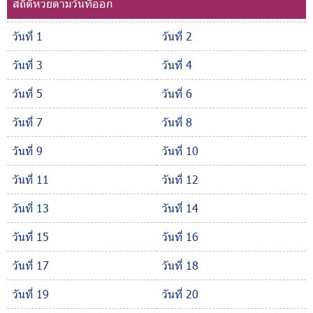
สถิติหวยตามวันที่ออก
วันที่ 1
วันที่ 2
วันที่ 3
วันที่ 4
วันที่ 5
วันที่ 6
วันที่ 7
วันที่ 8
วันที่ 9
วันที่ 10
วันที่ 11
วันที่ 12
วันที่ 13
วันที่ 14
วันที่ 15
วันที่ 16
วันที่ 17
วันที่ 18
วันที่ 19
วันที่ 20