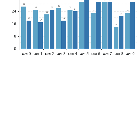
27
26
25
25
25
24
24
23
23
22
21
18
18
17
16
14
8
0
เลข 0
เลข 1
เลข 2
เลข 3
เลข 4
เลข 5
เลข 6
เลข 7
เลข 8
เลข 9