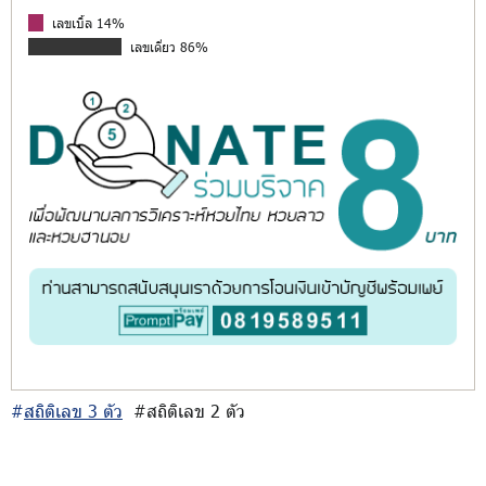
เลขเบิ้ล 14%
เลขเดี่ยว 86%
#
สถิติเลข 3 ตัว
#สถิติเลข 2 ตัว