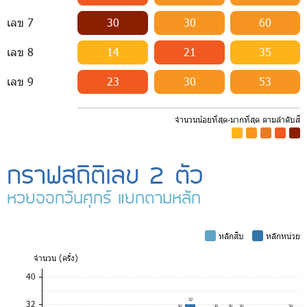
เลข 7
30
30
60
เลข 8
14
21
35
เลข 9
23
30
53
จำนวนน้อยที่สุด-มากที่สุด ตามลำดับสี
-
-
-
-
-
กราฟสถิติเลข 2 ตัว
หวยออกวันศุกร์ แยกตามหลัก
-
หลักสิบ
-
หลักหน่วย
จำ
นวน (ครั้ง)
40
32
32
30
30
30
30
30