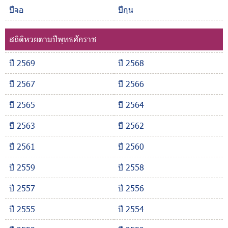
ปีจอ
ปีกุน
สถิติหวยตามปีพุทธศักราช
ปี 2569
ปี 2568
ปี 2567
ปี 2566
ปี 2565
ปี 2564
ปี 2563
ปี 2562
ปี 2561
ปี 2560
ปี 2559
ปี 2558
ปี 2557
ปี 2556
ปี 2555
ปี 2554