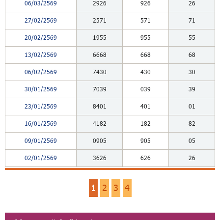
06/03/2569
2926
926
26
27/02/2569
2571
571
71
20/02/2569
1955
955
55
13/02/2569
6668
668
68
06/02/2569
7430
430
30
30/01/2569
7039
039
39
23/01/2569
8401
401
01
16/01/2569
4182
182
82
09/01/2569
0905
905
05
02/01/2569
3626
626
26
1
2
3
4