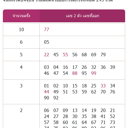
จำนวนครั้ง
เลข 2 ตัว เลขที่ออก
10
77
6
05
5
22
45
55
56
68
69
79
4
03
04
16
17
26
32
36
39
46
47
54
88
95
99
3
01
02
10
15
18
25
33
34
44
49
51
53
59
62
70
76
90
92
2
06
07
09
13
14
19
20
21
24
27
28
30
35
38
41
52
57
58
60
61
64
67
71
73