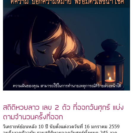
สถิติหวยลาว เลข 2 ตัว ที่ออกวันศุกร์ แบ่ง
ตามจำนวนครั้งที่ออก
วิเคราะห์ย้อนหลัง 10 ปี นับตั้งแต่งวดวันที่ 16 มกราคม 2559
จนถึงงวดปัจจุบัน รวมสถิติหวยออกวันศุกร์ทั้งหมด 245 งวด