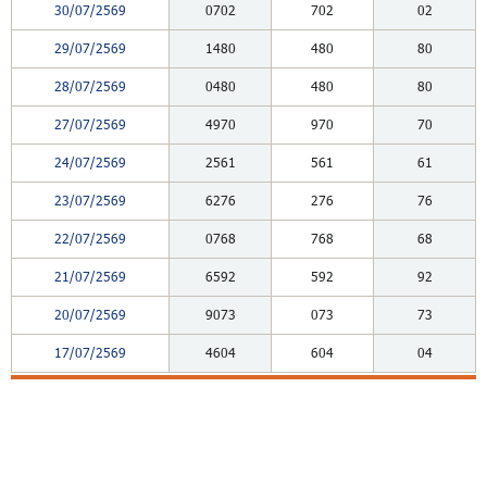
30/07/2569
0702
702
02
29/07/2569
1480
480
80
28/07/2569
0480
480
80
27/07/2569
4970
970
70
24/07/2569
2561
561
61
23/07/2569
6276
276
76
22/07/2569
0768
768
68
21/07/2569
6592
592
92
20/07/2569
9073
073
73
17/07/2569
4604
604
04