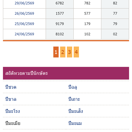
29/06/2569
6782
782
82
26/06/2569
1577
577
77
25/06/2569
9179
179
79
24/06/2569
8102
102
02
1
2
3
4
สถิติหวยตามปีนักษัตร
ปีชวด
ปีฉลู
ปีขาล
ปีเถาะ
ปีมะโรง
ปีมะเส็ง
ปีมะเมีย
ปีมะแม