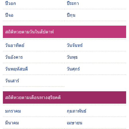
ปีวอก
ปีระกา
ปีจอ
ปีกุน
สถิติหวยตามวันในสัปดาห์
วันอาทิตย์
วันจันทร์
วันอังคาร
วันพุธ
วันพฤหัสบดี
วันศุกร์
วันเสาร์
สถิติหวยตามเดือนทางสุริยคติ
มกราคม
กุมภาพันธ์
มีนาคม
เมษายน