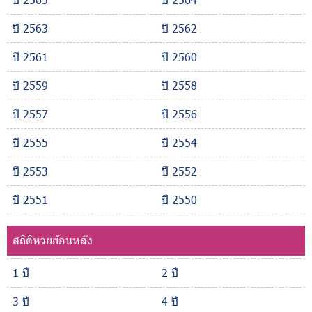
ปี 2563
ปี 2562
ปี 2561
ปี 2560
ปี 2559
ปี 2558
ปี 2557
ปี 2556
ปี 2555
ปี 2554
ปี 2553
ปี 2552
ปี 2551
ปี 2550
สถิติหวยย้อนหลัง
1 ปี
2 ปี
3 ปี
4 ปี