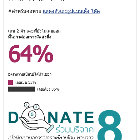
#สำหรับคอหวย
แสดงตัวเลขรูปแบบเต็ง-โต๊ด
เลข 2 ตัว เลขที่ยังไม่เคยออก
มีโอกาสออกรางวัลสูงถึง
64%
อัตราความเป็นไปได้ที่จะออก
เลขเบิ้ล 15%
เลขเดี่ยว 85%