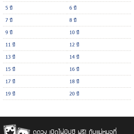
5 ปี
6 ปี
7 ปี
8 ปี
9 ปี
10 ปี
11 ปี
12 ปี
13 ปี
14 ปี
15 ปี
16 ปี
17 ปี
18 ปี
19 ปี
20 ปี
ดูดวง เปิดไพ่ยิปซี ฟรี! กับแม่หมอที่