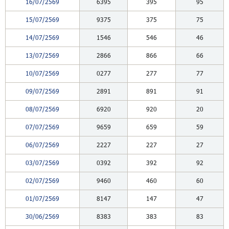
16/07/2569
6395
395
95
15/07/2569
9375
375
75
14/07/2569
1546
546
46
13/07/2569
2866
866
66
10/07/2569
0277
277
77
09/07/2569
2891
891
91
08/07/2569
6920
920
20
07/07/2569
9659
659
59
06/07/2569
2227
227
27
03/07/2569
0392
392
92
02/07/2569
9460
460
60
01/07/2569
8147
147
47
30/06/2569
8383
383
83