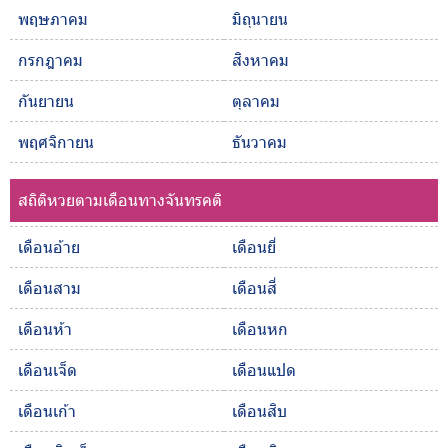
พฤษภาคม
มิถุนายน
กรกฎาคม
สิงหาคม
กันยายน
ตุลาคม
พฤศจิกายน
ธันวาคม
สถิติหวยตามเดือนทางจันทรคติ
เดือนอ้าย
เดือนยี่
เดือนสาม
เดือนสี่
เดือนห้า
เดือนหก
เดือนเจ็ด
เดือนแปด
เดือนเก้า
เดือนสิบ