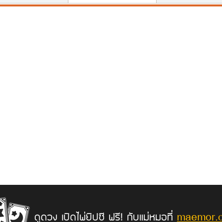
maemor.
ดูดวง เปิดไพ่ยิปซี ฟรี! กับแม่หมอที่