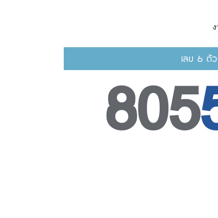
ง
เลข 6 ตัว
805