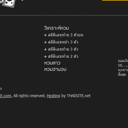
วิเคราะห์หวย
สถิติเลขท้าย 3 ตัวบน
สถิติเลขหน้า 3 ตัว
สถิติเลขท้าย 3 ตัว
สถิติเลขท้าย 2 ตัว
ยอดเงิ
หวยลาว
58, ..
หวยฮานอย
ทุกท่าน
สิ้นสุด
m
LE.com
, All rights reserved.
Hosting
by THAISITE.net