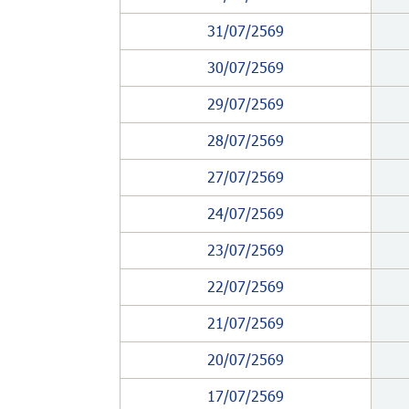
31/07/2569
30/07/2569
29/07/2569
28/07/2569
27/07/2569
24/07/2569
23/07/2569
22/07/2569
21/07/2569
20/07/2569
17/07/2569