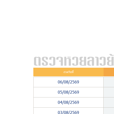
ตรวจหวยลาวย้
งวดวันที่
06/08/2569
05/08/2569
04/08/2569
03/08/2569