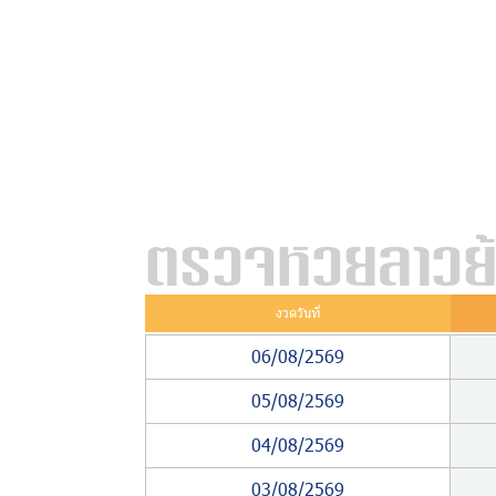
ตรวจหวยลาวย้
งวดวันที่
06/08/2569
05/08/2569
04/08/2569
03/08/2569