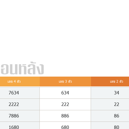
อนหลัง
เลข 4 ตัว
เลข 3 ตัว
เลข 2 ตัว
7634
634
34
2222
222
22
7886
886
86
1680
680
80