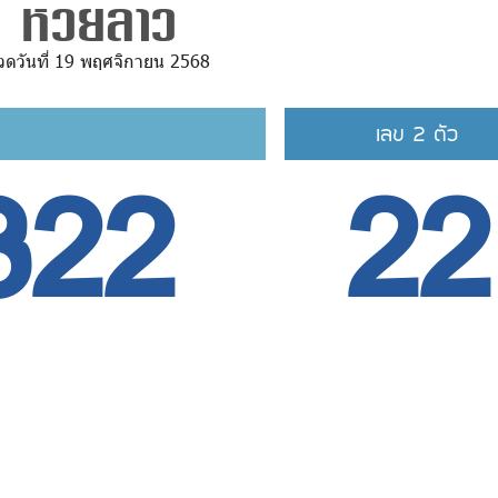
หวยลาว
วดวันที่ 19 พฤศจิกายน 2568
เลข 2 ตัว
322
22