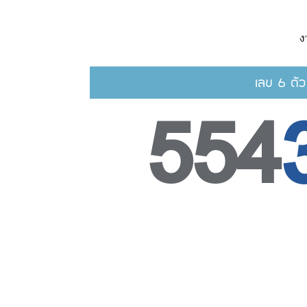
ง
เลข 6 ตัว
554