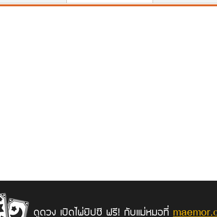
maemor.
ดูดวง เปิดไพ่ยิปซี ฟรี! กับแม่หมอที่