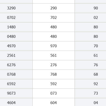
3290
290
90
0702
702
02
1480
480
80
0480
480
80
4970
970
70
2561
561
61
6276
276
76
0768
768
68
6592
592
92
9073
073
73
4604
604
04