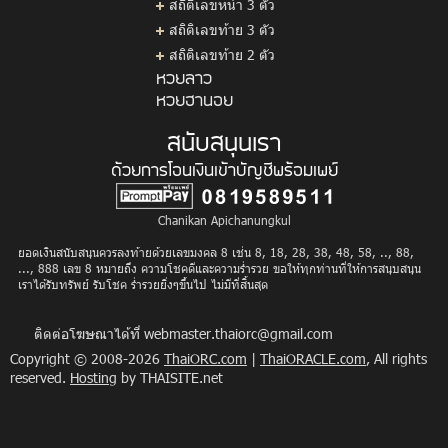
สถิติเลขหน้า 3 ตัว
สถิติเลขท้าย 3 ตัว
สถิติเลขท้าย 2 ตัว
หวยลาว
หวยฮานอย
สนับสนุนเรา
ด้วยการโอนเงินเข้าบัญชีพร้อมเพย์
Chanikan Apichanungkul
ยอดเงินสนับสนุนควรลงท้ายด้วยเลขมงคล 8 เช่น 8, 18, 28, 38, 48, 58, .., 88,
..., 888 เลข 8 หมายถึง ความโชคดีและความร่ำรวย ขอให้ทุกท่านที่ให้การสนุบสนุน
เราได้รับทรัพย์ รับโชค ร่ำรวยยิ่งๆขึ้นไป ไม่มีที่สิ้นสุด
ติดต่อโฆษณาได้ที่
webmaster.thaiorc@gmail.com
Copyright © 2008-2026
ThaiORC.com
|
ThaiORACLE.com
, All rights
reserved.
Hosting
by THAISITE.net