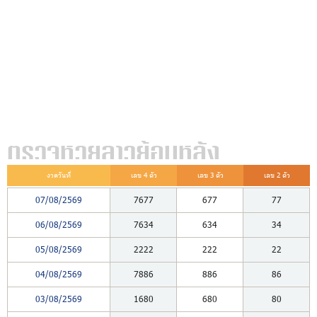
ตรวจหวยลาวย้อนหลัง
งวดวันที่
เลข 4 ตัว
เลข 3 ตัว
เลข 2 ตัว
07/08/2569
7677
677
77
06/08/2569
7634
634
34
05/08/2569
2222
222
22
04/08/2569
7886
886
86
03/08/2569
1680
680
80