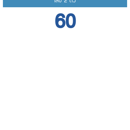
เลข 2 ตัว
60