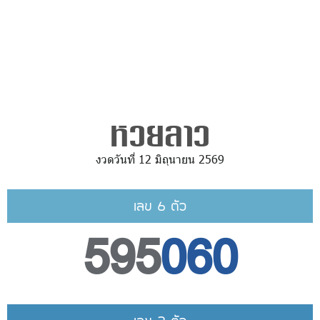
หวยลาว
งวดวันที่ 12 มิถุนายน 2569
เลข 6 ตัว
595
060