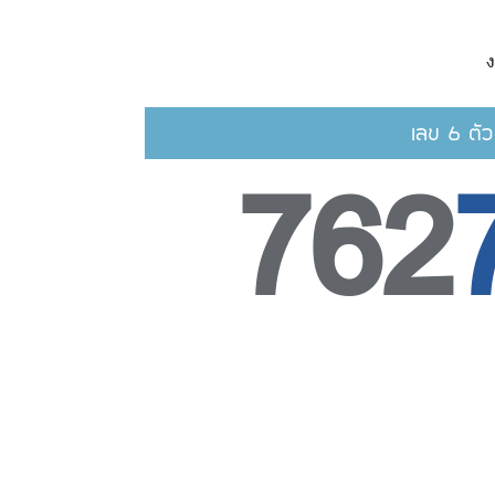
ง
เลข 6 ตัว
762