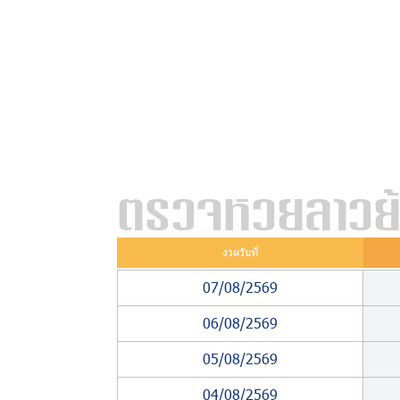
ตรวจหวยลาวย้
งวดวันที่
07/08/2569
06/08/2569
05/08/2569
04/08/2569