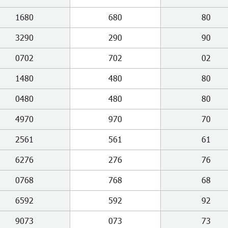
1680
680
80
3290
290
90
0702
702
02
1480
480
80
0480
480
80
4970
970
70
2561
561
61
6276
276
76
0768
768
68
6592
592
92
9073
073
73