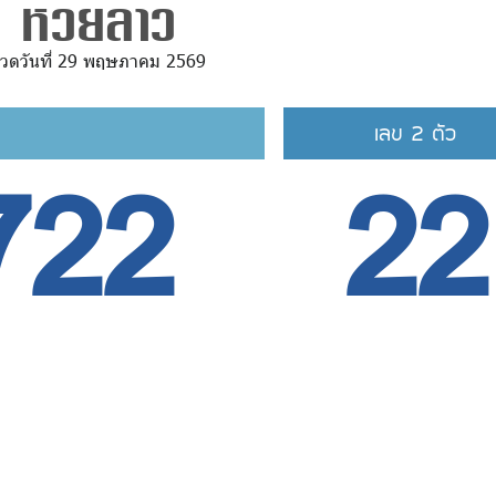
หวยลาว
วดวันที่ 29 พฤษภาคม 2569
เลข 2 ตัว
722
22