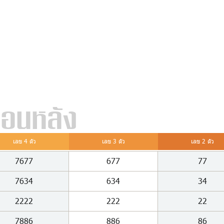
อนหลัง
เลข 4 ตัว
เลข 3 ตัว
เลข 2 ตัว
7677
677
77
7634
634
34
2222
222
22
7886
886
86