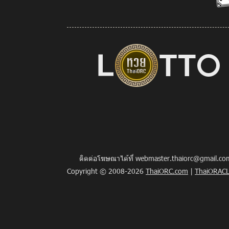
ติดต่อโฆษณาได้ที่
webmaster.thaiorc@gmail.co
Copyright © 2008-2026
ThaiORC.com
|
ThaiORAC