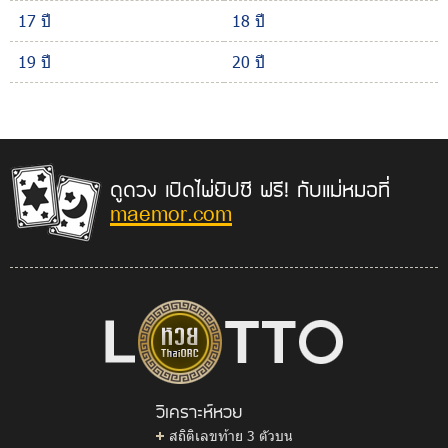
17 ปี
18 ปี
19 ปี
20 ปี
ดูดวง เปิดไพ่ยิปซี ฟรี! กับแม่หมอที่
maemor.com
วิเคราะห์หวย
สถิติเลขท้าย 3 ตัวบน