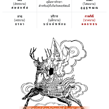
ภูมิมหาทักษา
(อัชชนาม)
(โสณนาม)
สำหรับผู้ที่เกิดวันพฤหัสบดี
ศ ษ ส ห ฬ ฮ
ฎ ฏ ฐ ฑ ฒ ณ
อายุ
บริวาร
กาลกิณี
(คชนาม)
(มุสิกนาม)
(นาคนาม)
ย ร ล ว
บ ป ผ ฝ พ ฟ ภ ม
ด ต ถ ท ธ น