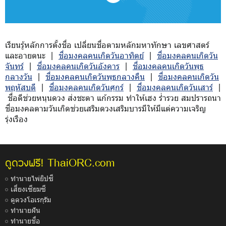
เรียนรู้หลักการตั้งชื่อ เปลี่ยนชื่อตามหลักมหาทักษา เลขศาสตร์
และอายตนะ |
ชื่อมงคลคนเกิดวันอาทิตย์
|
ชื่อมงคลคนเกิดวัน
จันทร์
|
ชื่อมงคลคนเกิดวันอังคาร
|
ชื่อมงคลคนเกิดวันพุธ
กลางวัน
|
ชื่อมงคลคนเกิดวันพุธกลางคืน
|
ชื่อมงคลคนเกิดวัน
พฤหัสบดี
|
ชื่อมงคลคนเกิดวันศุกร์
|
ชื่อมงคลคนเกิดวันเสาร์
|
ชื่อดีช่วยหนุนดวง ส่งชะตา แก้กรรม ทำให้เฮง ร่ำรวย สมปรารถนา
ชื่อมงคลตามวันเกิดช่วยเสริมดวงเสริมบารมีให้มีแต่ความเจริญ
รุ่งเรือง
ThaiORC.com
ดูดวงฟรี!
ทำนายไพ่ยิปซี
เสี่ยงเซียมซี
ดูดวงโอเรกุรัม
ทำนายฝัน
ทำนายชื่อ