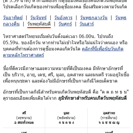
(ตี 5.59 นาที) หากไม่ต้องการดูชื่อมงคลของคนเกิดวันพฤหัสบดี
โปรดเลือกวันเกิดของท่านเพื่อดูชื่อมงคล ชื่อเสริมดวงตามวันเกิด
วันอาทิตย์
|
วันจันทร์
|
วันอังคาร
|
วันพุธกลางวัน
|
วันพุธ
กลางคืน
|
วันพฤหัสบดี
|
วันศุกร์
|
วันเสาร์
โหราศาสตร์ไทยจะเริ่มต้นวันตั้งแต่เวลา 06.00น. ไปจนถึง
05.59น. ของอีกวัน หากท่านไม่เข้าใจหรือไม่แน่ใจว่าตนเอง หรือ
บุคคลที่ท่านต้องการดูชื่อมงคลเกิดวันใด
คลิกที่นี่เพื่อนับวันเกิด
ตามหลักโหราศาสตร์
ชื่อที่ดีควรมีภาษาและความหมายที่ดีเป็นมงคล มีทักษาอักษรที่
เป็น บริวาร, อายุ, เดช, ศรี, มูละ, อุตสาหะ และมนตรี รวมอยู่ในชื่อ
เพื่อหนุนชะตา และต้องไม่มีอักษรที่เป็นกาลกิณีโดยเด็ดขาด
อักษรที่เป็นกาลกิณีสำหรับคนเกิดวันพฤหัสบดี คือ "ด ต ถ ท ธ น"
ดูรายละเอียดเพิ่มเติมได้จาก
ภูมิทักษาสำหรับคนเกิดวันพฤหัสบดี
ศรี
มูละ
อุตสาหะ
(ครุฑนาม)
(พยัคฆ์นาม)
(ราชสีนาม)
อ สระทั้งหมด
ก ข ค ฆ ง
จ ฉ ช ซ ฌ ญ
เดช
มนตรี