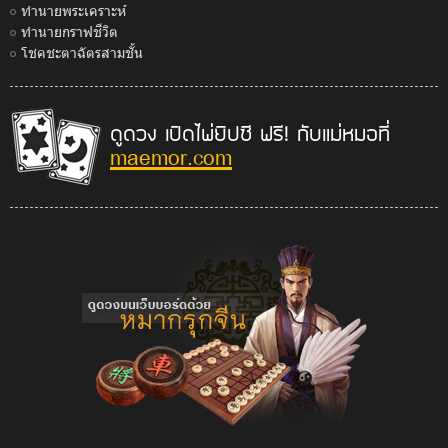
ทำนายพระเคราะห์
ทำนายกราฟชีวิต
โชคชะตาฉัตรสามชั้น
ดูดวง เปิดไพ่ยิปซี ฟรี! กับแม่หมอที่
maemor.com