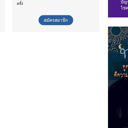
ปัญห
ครั้ง
โชค
สมัครสมาชิก