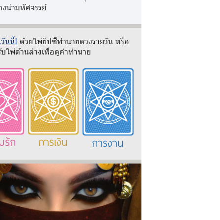
างน่ามหัศจรรย์
ันนี้!
ด้วยไพ่ยิปซีทำนายดวงรายวัน หรือ
ับไพ่ด้านล่างเพื่อดูคำทำนาย
มรัก
การเงิน
การงาน