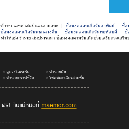
ักมหาทักษา เลขศาสตร์ และอายตนะ |
ชื่อมงคลคนเกิดวันอาทิตย์
|
ชื่
|
ชื่อมงคลคนเกิดวันพุธกลางคืน
|
ชื่อมงคลคนเกิดวันพฤหัสบดี
|
ชื
ทำให้เฮง ร่ำรวย สมปรารถนา ชื่อมงคลตามวันเกิดช่วยเสริมดวงเสริมบาร
ดูดวงโอเรกุรัม
ทำนายฝัน
ทำนายกราฟชีวิต
โชคชะตาฉัตรสามชั้น
maemor.com
 ฟรี! กับแม่หมอที่