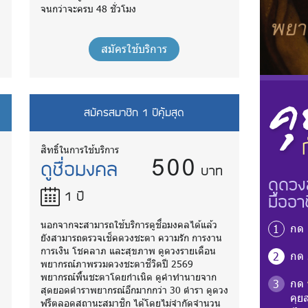
จนกว่าจะครบ 48 ชั่วโมง
สมัครใช้บริการ
สมัครสมาชิก 1 ปีคุ้มสุด
500
สิทธิ์ในการใช้บริการ
ดูชื่อมงคล
บาท
ดูดวง
1 ปี
มืออา
นอกจากจะสามารถใช้บริการดูชื่อมงคลได้แล้ว
กด
1
ยังสามารถตรวจเช็คดวงชะตา ความรัก การงาน
การเงิน โชคลาภ และสุขภาพ ดูดวงรายเดือน
กด
2
พยากรณ์ภาพรวมดวงชะตาชีวิตปี 2569
พยากรณ์พื้นชะตาโดยกำเนิด ดูคำทำนายจาก
กด
3
ง
สุดยอดตำราพยากรณ์อีกมากกว่า 30 ตำรา ดูดวง
คุย
ฟรีตลอดสถานะสมาชิก ได้โดยไม่จำกัดจำนวน