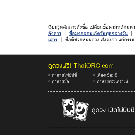
เรียนรู้หลักการตั้งชื่อ เปลี่ยนชื่อตามหล
อังคาร
|
ชื่อมงคลคนเกิดวันพุธกลางวัน
เสาร์
| ชื่อดีช่วยหนุนดวง ส่งชะตา แก้กรรม 
ThaiORC.com
ดูดวงฟรี!
ทำนายไพ่ยิปซี
เสี่ยงเซียมซี
ทำนายชื่อ
ทำนายพระเคราะห์
ดูดวง เปิดไพ่ยิปซี