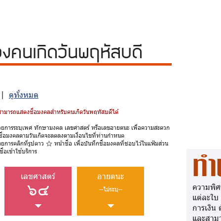
วง
คนเกิดวันพฤหัสบดี
๔ |
ดูทั้งหมด
้สามารถแสดงชื่อมงคลสำหรับคนเกิดวันพฤหัสบดีได้
วยการระบุเพศ ทักษามงคล เลขศาสตร์ หรือเลขอายตนะ เพื่อความสะดวก
ชื่อมงคลตามวันเกิดจะลดลงตามเงื่อนไขที่ท่านกำหนด
ดยการคลิกที่รูปดาว
หน้าชื่อ เพื่อบันทึกชื่อมงคลที่ชอบไว้ในแฟ้มส่วน
ื่อเข้าใช้บริการ
ทำ
เลขศาสตร์
อายตนะ
๖๔
ความพิศ
--ไม่ระบุ--
แต่ละใบ
การเงิน 
และสามา