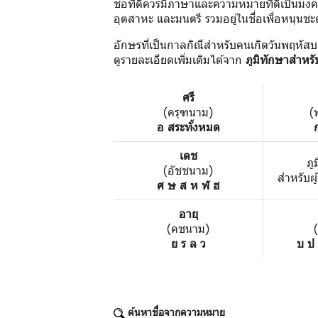
ชื่อที่ดีควรมีภาษาและความหมายที่ดีเป็นมงคล 
อุตสาหะ และมนตรี รวมอยู่ในชื่อเพื่อหนุนชะ
อักษรที่เป็นกาลกิณีสำหรับคนเกิดวันพฤหัสบ
ดูรายละเอียดเพิ่มเติมได้จาก
ภูมิทักษาสำหรั
ศรี
(ครุฑนาม)
(
อ สระทั้งหมด
เดช
ภู
(อัชชนาม)
สำหรับผู
ศ ษ ส ห ฬ ฮ
อายุ
(คชนาม)
ย ร ล ว
บ ป
ค้นหาชื่อจากความหมาย