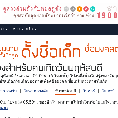
งคล
หวย เลขเด็ด
ตั้งชื่อเด็ก
ชื่อมงคลต
ี่ยนนาม
ตั้งชื่อลูก
วง
สำหรับคนเกิดวันพฤหัสบดี
นพฤหัสบดีตั้งแต่เวลา 06.00น. (6 โมงเช้า) ไปจนถึงช่วงใกล้รุ่งของวัน
รดเลือกวันเกิดของท่านเพื่อดูชื่อมงคล ชื่อเสริมดวงตามวันเกิด
พุธกลางวัน
|
วันพุธกลางคืน
|
วันพฤหัสบดี
|
วันศุกร์
|
วันเสาร์
00น. ไปจนถึง 05.59น. ของอีกวัน หากท่านไม่เข้าใจหรือไม่แน่ใจว่าตน
าสตร์