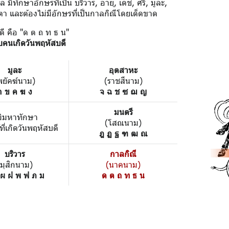
มีทักษาอักษรที่เป็น บริวาร, อายุ, เดช, ศรี, มูละ,
ตา และต้องไม่มีอักษรที่เป็นกาลกิณีโดยเด็ดขาด
ดี คือ "ด ต ถ ท ธ น"
บคนเกิดวันพฤหัสบดี
มูละ
อุตสาหะ
พยัคฆ์นาม)
(ราชสีนาม)
ก ข ค ฆ ง
จ ฉ ช ซ ฌ ญ
มนตรี
มิมหาทักษา
(โสณนาม)
้ที่เกิดวันพฤหัสบดี
ฎ ฏ ฐ ฑ ฒ ณ
บริวาร
กาลกิณี
(มุสิกนาม)
(นาคนาม)
 ผ ฝ พ ฟ ภ ม
ด ต ถ ท ธ น