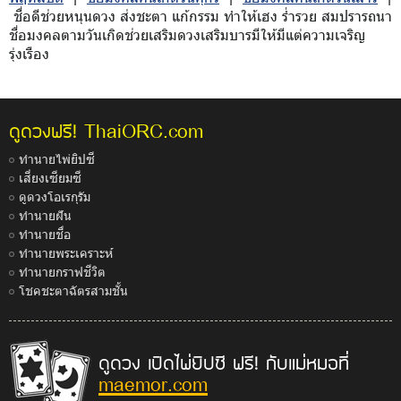
ชื่อดีช่วยหนุนดวง ส่งชะตา แก้กรรม ทำให้เฮง ร่ำรวย สมปรารถนา
ชื่อมงคลตามวันเกิดช่วยเสริมดวงเสริมบารมีให้มีแต่ความเจริญ
รุ่งเรือง
ThaiORC.com
ดูดวงฟรี!
ทำนายไพ่ยิปซี
เสี่ยงเซียมซี
ดูดวงโอเรกุรัม
ทำนายฝัน
ทำนายชื่อ
ทำนายพระเคราะห์
ทำนายกราฟชีวิต
โชคชะตาฉัตรสามชั้น
ดูดวง เปิดไพ่ยิปซี ฟรี! กับแม่หมอที่
maemor.com