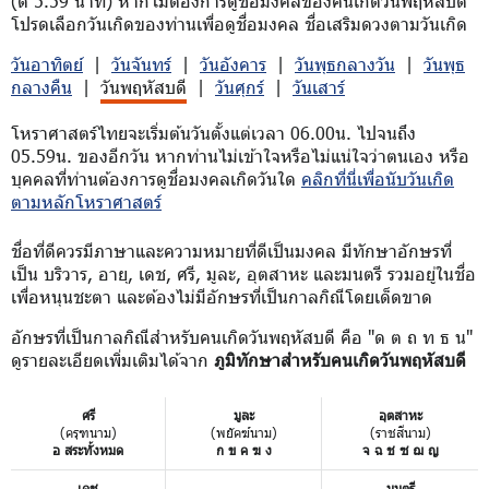
(ตี 5.59 นาที) หากไม่ต้องการดูชื่อมงคลของคนเกิดวันพฤหัสบดี
โปรดเลือกวันเกิดของท่านเพื่อดูชื่อมงคล ชื่อเสริมดวงตามวันเกิด
วันอาทิตย์
|
วันจันทร์
|
วันอังคาร
|
วันพุธกลางวัน
|
วันพุธ
กลางคืน
|
วันพฤหัสบดี
|
วันศุกร์
|
วันเสาร์
โหราศาสตร์ไทยจะเริ่มต้นวันตั้งแต่เวลา 06.00น. ไปจนถึง
05.59น. ของอีกวัน หากท่านไม่เข้าใจหรือไม่แน่ใจว่าตนเอง หรือ
บุคคลที่ท่านต้องการดูชื่อมงคลเกิดวันใด
คลิกที่นี่เพื่อนับวันเกิด
ตามหลักโหราศาสตร์
ชื่อที่ดีควรมีภาษาและความหมายที่ดีเป็นมงคล มีทักษาอักษรที่
เป็น บริวาร, อายุ, เดช, ศรี, มูละ, อุตสาหะ และมนตรี รวมอยู่ในชื่อ
เพื่อหนุนชะตา และต้องไม่มีอักษรที่เป็นกาลกิณีโดยเด็ดขาด
อักษรที่เป็นกาลกิณีสำหรับคนเกิดวันพฤหัสบดี คือ "ด ต ถ ท ธ น"
ดูรายละเอียดเพิ่มเติมได้จาก
ภูมิทักษาสำหรับคนเกิดวันพฤหัสบดี
ศรี
มูละ
อุตสาหะ
(ครุฑนาม)
(พยัคฆ์นาม)
(ราชสีนาม)
อ สระทั้งหมด
ก ข ค ฆ ง
จ ฉ ช ซ ฌ ญ
เดช
มนตรี