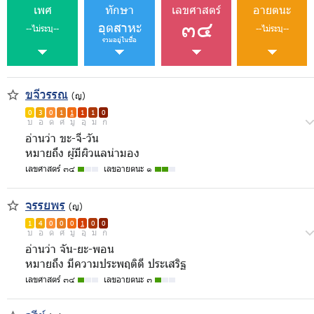
เพศ
ทักษา
เลขศาสตร์
อายตนะ
๓๔
อุตสาหะ
--ไม่ระบุ--
--ไม่ระบุ--
รวมอยู่ในชื่อ
ขจีวรรณ
(ญ)
0
3
0
1
1
1
1
0
บ
อ
ด
ศ
มู
อุ
ม
ก
อ่านว่า ขะ-จี-วัน
หมายถึง ผู้มีผิวแลน่ามอง
เลขศาสตร์ ๓๔
เลขอายตนะ ๑
จรรยพร
(ญ)
1
4
0
0
0
1
0
0
บ
อ
ด
ศ
มู
อุ
ม
ก
อ่านว่า จัน-ยะ-พอน
หมายถึง มีความประพฤติดี ประเสริฐ
เลขศาสตร์ ๓๔
เลขอายตนะ ๓