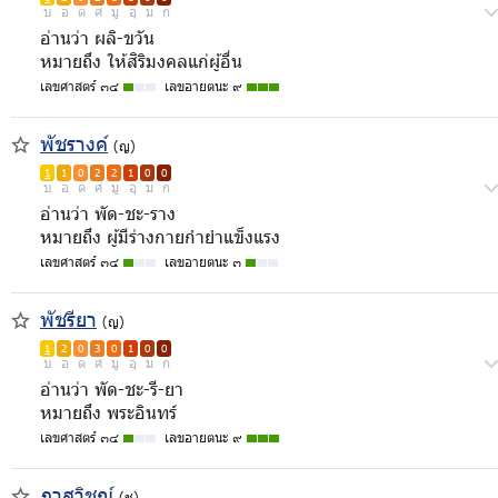
บ
อ
ด
ศ
มู
อุ
ม
ก
อ่านว่า ผลิ-ขวัน
หมายถึง ให้สิริมงคลแก่ผู้อื่น
เลขศาสตร์ ๓๔
เลขอายตนะ ๙
พัชรางค์
(ญ)
1
1
0
2
2
1
0
0
บ
อ
ด
ศ
มู
อุ
ม
ก
อ่านว่า พัด-ชะ-ราง
หมายถึง ผู้มีร่างกายกำยำแข็งแรง
เลขศาสตร์ ๓๔
เลขอายตนะ ๓
พัชรียา
(ญ)
1
2
0
3
0
1
0
0
บ
อ
ด
ศ
มู
อุ
ม
ก
อ่านว่า พัด-ชะ-รี-ยา
หมายถึง พระอินทร์
เลขศาสตร์ ๓๔
เลขอายตนะ ๙
ภาสวิชญ์
(ช)