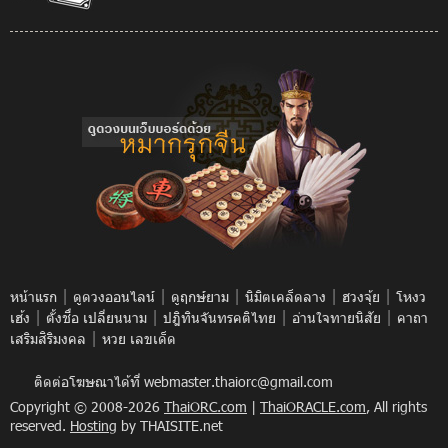
|
|
|
|
|
หน้าแรก
ดูดวงออนไลน์
ดูฤกษ์ยาม
นิมิตเคล็ดลาง
ฮวงจุ้ย
โหงว
|
|
|
|
เฮ้ง
ตั้งชื่อ เปลี่ยนนาม
ปฎิทินจันทรคติไทย
อ่านใจทายนิสัย
คาถา
|
เสริมสิริมงคล
หวย เลขเด็ด
ติดต่อโฆษณาได้ที่
webmaster.thaiorc@gmail.com
Copyright © 2008-2026
ThaiORC.com
|
ThaiORACLE.com
, All rights
reserved.
Hosting
by THAISITE.net