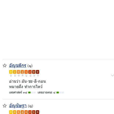
อัญชลีกร
(ญ)
0
2
0
3
1
2
0
0
บ
อ
ด
ศ
มู
อุ
ม
ก
อ่านว่า อัน-ชะ-ลี-กอน
หมายถึง ทำการไหว้
เลขศาสตร์ ๓๔
เลขอายตนะ ๔
อัญชิษฐา
(ญ)
0
0
1
4
0
2
1
0