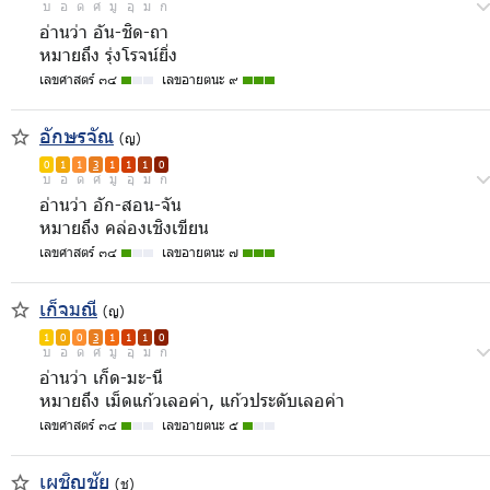
บ
อ
ด
ศ
มู
อุ
ม
ก
อ่านว่า อัน-ชิด-ถา
หมายถึง รุ่งโรจน์ยิ่ง
เลขศาสตร์ ๓๔
เลขอายตนะ ๙
อักษรจัณ
(ญ)
0
1
1
3
1
1
1
0
บ
อ
ด
ศ
มู
อุ
ม
ก
อ่านว่า อัก-สอน-จัน
หมายถึง คล่องเชิงเขียน
เลขศาสตร์ ๓๔
เลขอายตนะ ๗
เก็จมณี
(ญ)
1
0
0
3
1
1
1
0
บ
อ
ด
ศ
มู
อุ
ม
ก
อ่านว่า เก็ด-มะ-นี
หมายถึง เม็ดแก้วเลอค่า, แก้วประดับเลอค่า
เลขศาสตร์ ๓๔
เลขอายตนะ ๕
เผชิญชัย
(ช)