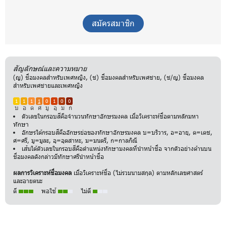
สมัครสมาชิก
สัญลักษณ์และความหมาย
(ญ) ชื่อมงคลสำหรับเพศหญิง, (ช) ชื่อมงคลสำหรับเพศชาย, (ช/ญ) ชื่อมงคล
สำหรับเพศชายและเพศหญิง
1
1
1
1
0
1
0
0
บ
อ
ด
ศ
มู
อุ
ม
ก
ตัวเลขในกรอบสีคือจำนวนทักษาอักษรมงคล เมื่อวิเคราะห์ชื่อตามหลักมหา
ทักษา
อักษรใต้กรอบสีคืออักษรย่อของทักษาอักษรมงคล บ=บริวาร, อ=อายุ, ด=เดช,
ศ=ศรี, มู=มูละ, อุ=อุตสาหะ, ม=มนตรี, ก=กาลกิณี
เส้นใต้ตัวเลขในกรอบสีคือตำแหน่งทักษามงคลที่นำหน้าชื่อ จากตัวอย่างด้านบน
ชื่อมงคลดังกล่าวมีทักษาศรีนำหน้าชื่อ
ผลการวิเคราะห์ชื่อมงคล
เมื่อวิเคราะห์ชื่อ (ไม่รวมนามสกุล) ตามหลักเลขศาสตร์
และอายตนะ
ดี
พอใช้
ไม่ดี