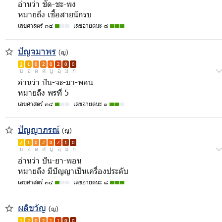
อ่านว่า ชัด-ชะ-พง
หมายถึง เชื้อสายนักรบ
เลขศาสตร์ ๓๔
เลขอายตนะ ๘
ปัญจมาพร
(ญ)
3
1
0
2
0
2
0
0
บ
อ
ด
ศ
มู
อุ
ม
ก
อ่านว่า ปัน-จะ-มา-พอน
หมายถึง พรที่ 5
เลขศาสตร์ ๓๔
เลขอายตนะ ๑
ปัญญาภรณ์
(ญ)
2
1
0
2
0
2
1
0
บ
อ
ด
ศ
มู
อุ
ม
ก
อ่านว่า ปัน-ยา-พอน
หมายถึง มีปัญญาเป็นเครื่องประดับ
เลขศาสตร์ ๓๔
เลขอายตนะ ๘
ผลิขวัญ
(ญ)
1
2
0
2
1
1
0
0