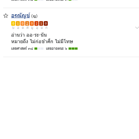
อรณัญช์
(ญ)
0
1
0
2
0
2
1
0
บ
อ
ด
ศ
มู
อุ
ม
ก
อ่านว่า ออ-ระ-นัน
หมายถึง ไม่ก่อข้าศึก ไม่มีโทษ
เลขศาสตร์ ๓๔
เลขอายตนะ ๖