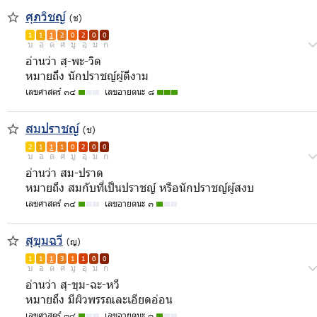
ศุภวิชญ์
(ช)
1
1
1
2
0
2
0
0
บ
อ
ด
ศ
มู
อุ
ม
ก
อ่านว่า สุ-พะ-วิด
หมายถึง นักปราชญ์ผู้ดีงาม
เลขศาสตร์ ๓๔
เลขอายตนะ ๘
สมปราชญ์
(ช)
2
1
1
1
0
2
0
0
บ
อ
ด
ศ
มู
อุ
ม
ก
อ่านว่า สม-ปราด
หมายถึง สมกับที่เป็นปราชญ์ หรือนักปราชญ์ผู้สงบ
เลขศาสตร์ ๓๔
เลขอายตนะ ๓
สุขุมฉวี
(ญ)
1
1
1
3
1
1
0
0
บ
อ
ด
ศ
มู
อุ
ม
ก
อ่านว่า สุ-ขุม-ฉะ-หวี
หมายถึง มีผิวพรรณละเอียดอ่อน
เลขศาสตร์ ๓๔
เลขอายตนะ ๓