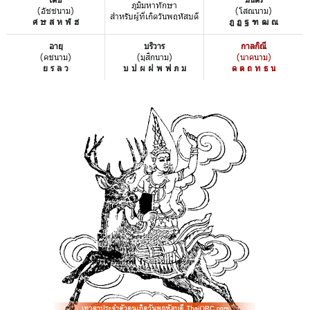
ภูมิมหาทักษา
(อัชชนาม)
(โสณนาม)
สำหรับผู้ที่เกิดวันพฤหัสบดี
ศ ษ ส ห ฬ ฮ
ฎ ฏ ฐ ฑ ฒ ณ
อายุ
บริวาร
กาลกิณี
(คชนาม)
(มุสิกนาม)
(นาคนาม)
ย ร ล ว
บ ป ผ ฝ พ ฟ ภ ม
ด ต ถ ท ธ น