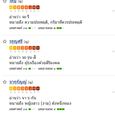
จรีย์
(ญ)
0
2
0
1
0
1
0
0
บ
อ
ด
ศ
มู
อุ
ม
ก
อ่านว่า จะ-รี
หมายถึง ความประพฤติ, กริยาที่ควรประพฤติ
เลขศาสตร์ ๓๔
เลขอายตนะ ๒
จรูญศรี
(ญ)
0
2
1
2
0
2
0
0
บ
อ
ด
ศ
มู
อุ
ม
ก
อ่านว่า จะ-รูน-สี
หมายถึง ผู้รุ่งเรืองด้วยสิริมงคล
เลขศาสตร์ ๓๔
เลขอายตนะ ๑
จารุกัญญ์
(ญ)
0
1
0
3
1
3
0
0
บ
อ
ด
ศ
มู
อุ
ม
ก
อ่านว่า จา-รุ-กัน
หมายถึง หญิงสาว (งาม) ดังหนึ่งทอง
เลขศาสตร์ ๓๔
เลขอายตนะ ๙