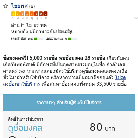
ไชยพศ
(ช)
1
1
1
1
0
1
0
0
บ
อ
ด
ศ
มู
อุ
ม
ก
อ่านว่า ไช-ยะ-พต
หมายถึง ผู้มีอำนาจอันประเสริฐ
เลขศาสตร์ ๓๔
เลขอายตนะ ๓
ชื่อมงคลฟรี! 5,000 รายชื่อ พบชื่อมงคล 28 รายชื่อ
เกี่ยวกับคน
เกิดวันพฤหัสบดี มีอักษรที่เป็นอุตสาหะรวมอยู่ในชื่อ กำลังเลข
ศาสตร์ ๓๔ หากท่านเคยสมัครใช้บริการดูชื่อมงคลและคงเหลือ
ชั่วโมงสำหรับใช้บริการ หรือหากท่านเป็นสมาชิกอยู่แล้ว
โปรด
ลงชื่อเข้าใช้บริการ
เพื่อค้นหาชื่อมงคลทั้งหมด 33,500 รายชื่อ
ราคาเบาๆ สำหรับผู้เริ่มต้นใช้บริการ
80
สิทธิ์ในการใช้บริการ
ดูชื่อมงคล
บาท