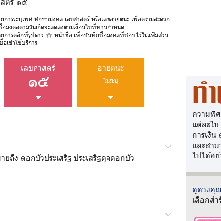
าสตร์ ๑๕
วยการระบุเพศ ทักษามงคล เลขศาสตร์ หรือเลขอายตนะ เพื่อความสะดวก
ชื่อมงคลตามวันเกิดจะลดลงตามเงื่อนไขที่ท่านกำหนด
ดยการคลิกที่รูปดาว
หน้าชื่อ เพื่อบันทึกชื่อมงคลที่ชอบไว้ในแฟ้มส่วน
ื่อเข้าใช้บริการ
เลขศาสตร์
อายตนะ
๑๕
--ไม่ระบุ--
ทำ
ความพิศ
แต่ละใบ
การเงิน 
และสามา
ไปได้อย่
ายถึง ดอกบัวประเสริฐ ประเสริฐดุจดอกบัว
ดูดวงคุณว
เลือกสำร