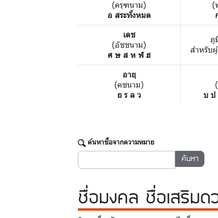
(ครุฑนาม)
(
อ สระทั้งหมด
เดช
ภู
(อัชชนาม)
สำหรับผู
ศ ษ ส ห ฬ ฮ
อายุ
(คชนาม)
ย ร ล ว
บ ป
ค้นหาชื่อจากความหมาย
ชื่อมงคล
ชื่อเสริมด