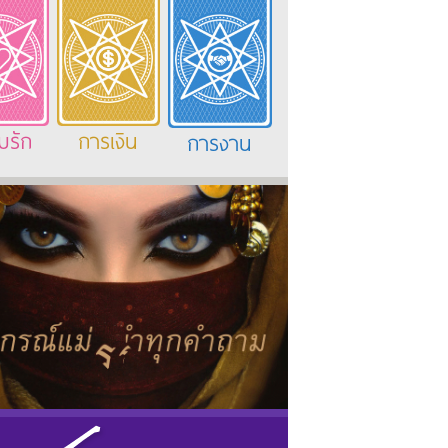
มรัก
การเงิน
การงาน