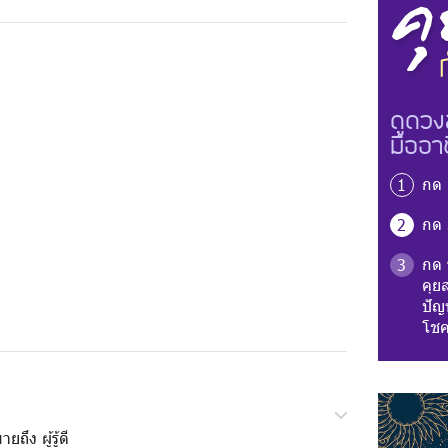
ดูดวง
มืออา
กด
1
กด
2
กด
3
คุย
ปัญห
โชค
ยถึง ผู้รู้ดี