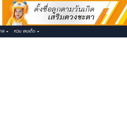
งคล
หวย เลขเด็ด