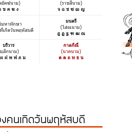
พยัคฆ์นาม)
(ราชสีนาม)
ก ข ค ฆ ง
จ ฉ ช ซ ฌ ญ
มนตรี
มิมหาทักษา
(โสณนาม)
้ที่เกิดวันพฤหัสบดี
ฎ ฏ ฐ ฑ ฒ ณ
บริวาร
กาลกิณี
(มุสิกนาม)
(นาคนาม)
 ผ ฝ พ ฟ ภ ม
ด ต ถ ท ธ น
วง
คนเกิดวันพฤหัสบดี