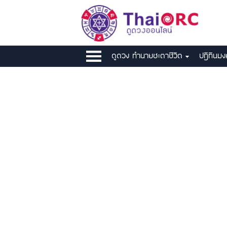
ดูดวง ทำนายชะตาชีวิต
ปฎิทินม