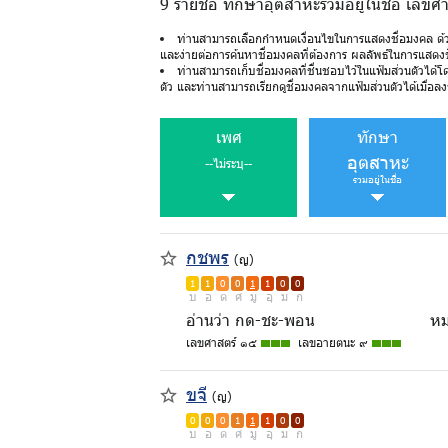
9 รายชื่อ ทักษาอุตสาหะรวมอยู่ในชื่อ เลขศ
ท่านสามารถเลือกกำหนดเงื่อนไขในการแสดงชื่อมงคล ด้
และง่ายต่อการค้นหาชื่อมงคลที่ต้องการ ผลลัพธ์ในการแสดง
ท่านสามารถเก็บชื่อมงคลที่ชื่นชอบไว้ในแฟ้มส่วนตัวได้โ
ตัว และท่านสามารถเรียกดูชื่อมงคลจากแฟ้มส่วนตัวได้เมื่อลงช
เพศ
ทักษา
อุตสาหะ
--ไม่ระบุ--
รวมอยู่ในชื่อ
กชพร
(ญ)
1
1
0
0
1
1
0
0
บ
อ
ด
ศ
มู
อุ
ม
ก
อ่านว่า กด-ชะ-พอน
หม
เลขศาสตร์ ๑๕
เลขอายตนะ ๙
ขจี
(ญ)
0
0
0
1
1
1
0
0
บ
อ
ด
ศ
มู
อุ
ม
ก