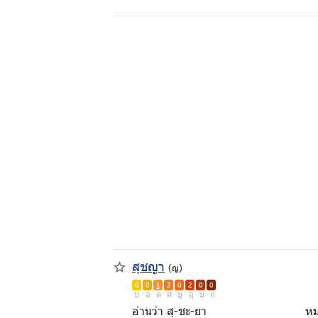
สุชญา
(ญ)
0
0
1
2
0
2
0
0
บ
อ
ด
ศ
มู
อุ
ม
ก
อ่านว่า สุ-ชะ-ยา
หมา