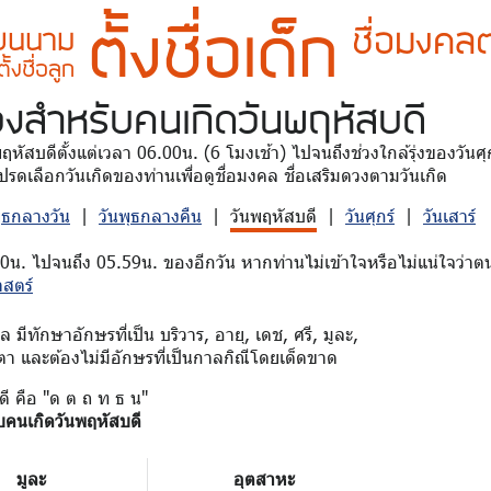
ตั้งชื่อเด็ก
ชื่อมงคลต
ี่ยนนาม
ตั้งชื่อลูก
วง
สำหรับคนเกิดวันพฤหัสบดี
นพฤหัสบดีตั้งแต่เวลา 06.00น. (6 โมงเช้า) ไปจนถึงช่วงใกล้รุ่งของวัน
รดเลือกวันเกิดของท่านเพื่อดูชื่อมงคล ชื่อเสริมดวงตามวันเกิด
พุธกลางวัน
|
วันพุธกลางคืน
|
วันพฤหัสบดี
|
วันศุกร์
|
วันเสาร์
00น. ไปจนถึง 05.59น. ของอีกวัน หากท่านไม่เข้าใจหรือไม่แน่ใจว่าตน
าสตร์
มีทักษาอักษรที่เป็น บริวาร, อายุ, เดช, ศรี, มูละ,
ตา และต้องไม่มีอักษรที่เป็นกาลกิณีโดยเด็ดขาด
ดี คือ "ด ต ถ ท ธ น"
บคนเกิดวันพฤหัสบดี
มูละ
อุตสาหะ