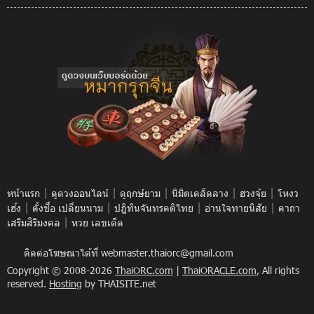
|
|
|
|
|
หน้าแรก
ดูดวงออนไลน์
ดูฤกษ์ยาม
นิมิตเคล็ดลาง
ฮวงจุ้ย
โหงว
|
|
|
|
เฮ้ง
ตั้งชื่อ เปลี่ยนนาม
ปฎิทินจันทรคติไทย
อ่านใจทายนิสัย
คาถา
|
เสริมสิริมงคล
หวย เลขเด็ด
ติดต่อโฆษณาได้ที่
webmaster.thaiorc@gmail.com
Copyright © 2008-2026
ThaiORC.com
|
ThaiORACLE.com
, All rights
reserved.
Hosting
by THAISITE.net