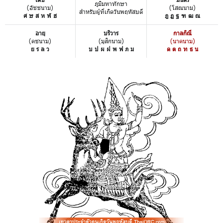
ภูมิมหาทักษา
(อัชชนาม)
(โสณนาม)
สำหรับผู้ที่เกิดวันพฤหัสบดี
ศ ษ ส ห ฬ ฮ
ฎ ฏ ฐ ฑ ฒ ณ
อายุ
บริวาร
กาลกิณี
(คชนาม)
(มุสิกนาม)
(นาคนาม)
ย ร ล ว
บ ป ผ ฝ พ ฟ ภ ม
ด ต ถ ท ธ น