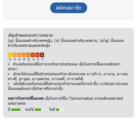
สมัครสมาชิก
สัญลักษณ์และความหมาย
(ญ) ชื่อมงคลสำหรับเพศหญิง, (ช) ชื่อมงคลสำหรับเพศชาย, (ช/ญ) ชื่อมงคล
สำหรับเพศชายและเพศหญิง
1
1
1
4
0
1
0
0
บ
อ
ด
ศ
มู
อุ
ม
ก
ตัวเลขในกรอบสีคือจำนวนทักษาอักษรมงคล เมื่อวิเคราะห์ชื่อตามหลักมหา
ทักษา
อักษรใต้กรอบสีคืออักษรย่อของทักษาอักษรมงคล บ=บริวาร, อ=อายุ, ด=เดช,
ศ=ศรี, มู=มูละ, อุ=อุตสาหะ, ม=มนตรี, ก=กาลกิณี
เส้นใต้ตัวเลขในกรอบสีคือตำแหน่งทักษามงคลที่นำหน้าชื่อ จากตัวอย่างด้านบน
ชื่อมงคลดังกล่าวมีทักษาศรีนำหน้าชื่อ
ผลการวิเคราะห์ชื่อมงคล
เมื่อวิเคราะห์ชื่อ (ไม่รวมนามสกุล) ตามหลักเลขศาสตร์
และอายตนะ
ดี
พอใช้
ไม่ดี