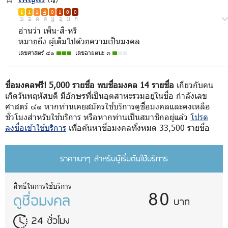
1
1
1
4
0
1
0
0
บ
อ
ด
ศ
มู
อุ
ม
ก
อ่านว่า เพ็น-สิ-หริ
หมายถึง ผู้เต็มไปด้วยความเป็นมงคล
เลขศาสตร์ ๔๑
เลขอายตนะ ๓
ชื่อมงคลฟรี! 5,000 รายชื่อ พบชื่อมงคล 14 รายชื่อ
เกี่ยวกับคน
เกิดวันพฤหัสบดี มีอักษรที่เป็นอุตสาหะรวมอยู่ในชื่อ กำลังเลข
ศาสตร์ ๔๑ หากท่านเคยสมัครใช้บริการดูชื่อมงคลและคงเหลือ
ชั่วโมงสำหรับใช้บริการ หรือหากท่านเป็นสมาชิกอยู่แล้ว
โปรด
ลงชื่อเข้าใช้บริการ
เพื่อค้นหาชื่อมงคลทั้งหมด 33,500 รายชื่อ
ราคาเบาๆ สำหรับผู้เริ่มต้นใช้บริการ
80
สิทธิ์ในการใช้บริการ
ดูชื่อมงคล
บาท
24 ชั่วโมง