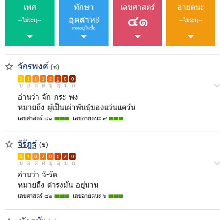
เพศ
ทักษา
เลขศาสตร์
อายตนะ
๔๑
อุตสาหะ
--ไม่ระบุ--
--ไม่ระบุ--
รวมอยู่ในชื่อ
จักรพงศ์
(ช)
1
1
1
1
2
1
0
0
บ
อ
ด
ศ
มู
อุ
ม
ก
อ่านว่า จัก-กระ-พง
หมายถึง ผู้เป็นเผ่าพันธุ์ของแว่นแคว้น
เลขศาสตร์ ๔๑
เลขอายตนะ ๙
จิรัฎฐ์
(ช)
0
1
0
2
0
1
2
0
บ
อ
ด
ศ
มู
อุ
ม
ก
อ่านว่า จิ-รัด
หมายถึง ดำรงมั่น อยู่นาน
เลขศาสตร์ ๔๑
เลขอายตนะ ๖