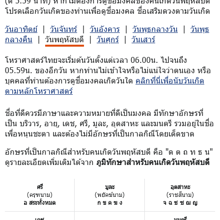
(ตี 5.59 นาที) หากไม่ต้องการดูชื่อมงคลของคนเกิดวันพฤหัสบดี
โปรดเลือกวันเกิดของท่านเพื่อดูชื่อมงคล ชื่อเสริมดวงตามวันเกิด
วันอาทิตย์
|
วันจันทร์
|
วันอังคาร
|
วันพุธกลางวัน
|
วันพุธ
กลางคืน
|
วันพฤหัสบดี
|
วันศุกร์
|
วันเสาร์
โหราศาสตร์ไทยจะเริ่มต้นวันตั้งแต่เวลา 06.00น. ไปจนถึง
05.59น. ของอีกวัน หากท่านไม่เข้าใจหรือไม่แน่ใจว่าตนเอง หรือ
บุคคลที่ท่านต้องการดูชื่อมงคลเกิดวันใด
คลิกที่นี่เพื่อนับวันเกิด
ตามหลักโหราศาสตร์
ชื่อที่ดีควรมีภาษาและความหมายที่ดีเป็นมงคล มีทักษาอักษรที่
เป็น บริวาร, อายุ, เดช, ศรี, มูละ, อุตสาหะ และมนตรี รวมอยู่ในชื่อ
เพื่อหนุนชะตา และต้องไม่มีอักษรที่เป็นกาลกิณีโดยเด็ดขาด
อักษรที่เป็นกาลกิณีสำหรับคนเกิดวันพฤหัสบดี คือ "ด ต ถ ท ธ น"
ดูรายละเอียดเพิ่มเติมได้จาก
ภูมิทักษาสำหรับคนเกิดวันพฤหัสบดี
ศรี
มูละ
อุตสาหะ
(ครุฑนาม)
(พยัคฆ์นาม)
(ราชสีนาม)
อ สระทั้งหมด
ก ข ค ฆ ง
จ ฉ ช ซ ฌ ญ
เดช
มนตรี