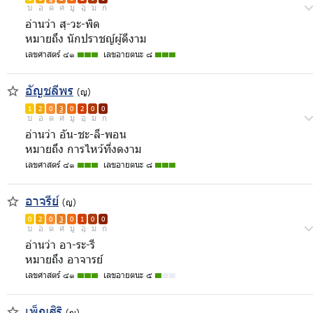
บ
อ
ด
ศ
มู
อุ
ม
ก
อ่านว่า สุ-วะ-พิด
หมายถึง นักปราชญ์ผู้ดีงาม
เลขศาสตร์ ๔๑
เลขอายตนะ ๘
อัญชลีพร
(ญ)
1
2
0
3
0
2
0
0
บ
อ
ด
ศ
มู
อุ
ม
ก
อ่านว่า อัน-ชะ-ลี-พอน
หมายถึง การไหว้ที่งดงาม
เลขศาสตร์ ๔๑
เลขอายตนะ ๘
อาจรีย์
(ญ)
0
2
0
3
0
1
0
0
บ
อ
ด
ศ
มู
อุ
ม
ก
อ่านว่า อา-ระ-รี
หมายถึง อาจารย์
เลขศาสตร์ ๔๑
เลขอายตนะ ๕
เพ็ญสิริ
(ญ)