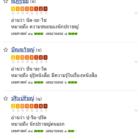
ณัฏฐชัย
(ช)
0
1
0
2
0
1
3
0
บ
อ
ด
ศ
มู
อุ
ม
ก
อ่านว่า นัด-ถะ-ไช
หมายถึง ความชนะของนักปราชญ์
เลขศาสตร์ ๔๑
เลขอายตนะ ๘
ปัณณวิชญ์
(ช)
1
1
0
2
0
2
2
0
บ
อ
ด
ศ
มู
อุ
ม
ก
อ่านว่า ปัน-นะ-วิด
หมายถึง ผู้รู้หนังสือ มีความรู้ในเรื่องหนังสือ
เลขศาสตร์ ๔๑
เลขอายตนะ ๖
ปุริมปรัชญ์
(ญ)
3
2
0
3
0
2
0
0
บ
อ
ด
ศ
มู
อุ
ม
ก
อ่านว่า ปุ-ริม-ปรัด
หมายถึง นักปราชญ์คนแรก
เลขศาสตร์ ๔๑
เลขอายตนะ ๑