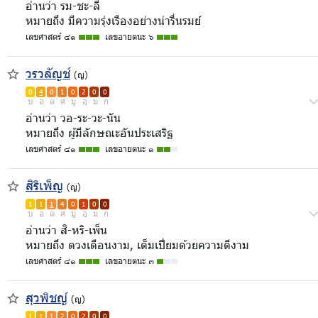
อ่านว่า รม-ชะ-ลี
หมายถึง มีความรุ่งเรืองอย่างน่ารื่นรมย์
เลขศาสตร์ ๔๑
เลขอายตนะ ๖
วรวลัญช์
(ญ)
0
4
0
1
0
2
0
0
บ
อ
ด
ศ
มู
อุ
ม
ก
อ่านว่า วอ-ระ-วะ-นัน
หมายถึง ผู้มีลักษณะอันประเสริฐ
เลขศาสตร์ ๔๑
เลขอายตนะ ๑
สิริเพ็ญ
(ญ)
1
1
1
4
0
1
0
0
บ
อ
ด
ศ
มู
อุ
ม
ก
อ่านว่า สิ-หริ-เพ็น
หมายถึง ดวงเดือนงาม, เต็มเปี่ยมด้วยความดีงาม
เลขศาสตร์ ๔๑
เลขอายตนะ ๓
สุวพิชญ์
(ญ)
1
1
1
2
0
2
0
0