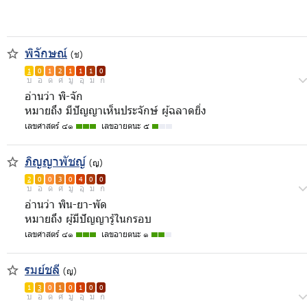
พิจักษณ์
(ช)
1
0
1
2
1
1
1
0
บ
อ
ด
ศ
มู
อุ
ม
ก
อ่านว่า พิ-จัก
หมายถึง มีปัญญาเห็นประจักษ์ ผู้ฉลาดยิ่ง
เลขศาสตร์ ๔๑
เลขอายตนะ ๕
ภิญญาพัชญ์
(ญ)
2
0
0
3
0
4
0
0
บ
อ
ด
ศ
มู
อุ
ม
ก
อ่านว่า พิน-ยา-พัด
หมายถึง ผู้มีปัญญารู้ในกรอบ
เลขศาสตร์ ๔๑
เลขอายตนะ ๑
รมย์ชลี
(ญ)
1
3
0
1
0
1
0
0
บ
อ
ด
ศ
มู
อุ
ม
ก