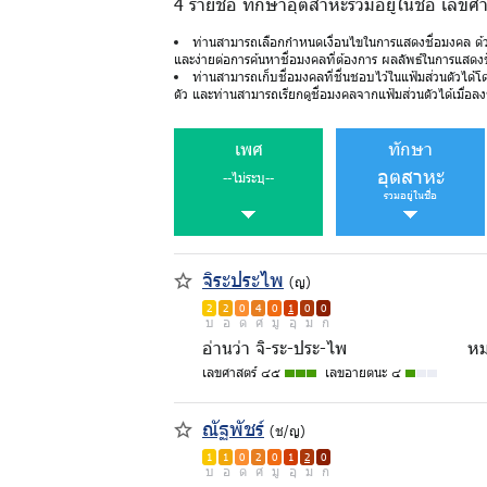
4 รายชื่อ ทักษาอุตสาหะรวมอยู่ในชื่อ เลขศ
ท่านสามารถเลือกกำหนดเงื่อนไขในการแสดงชื่อมงคล ด้
และง่ายต่อการค้นหาชื่อมงคลที่ต้องการ ผลลัพธ์ในการแสดง
ท่านสามารถเก็บชื่อมงคลที่ชื่นชอบไว้ในแฟ้มส่วนตัวได้โ
ตัว และท่านสามารถเรียกดูชื่อมงคลจากแฟ้มส่วนตัวได้เมื่อลงช
เพศ
ทักษา
อุตสาหะ
--ไม่ระบุ--
รวมอยู่ในชื่อ
จิระประไพ
(ญ)
2
2
0
4
0
1
0
0
บ
อ
ด
ศ
มู
อุ
ม
ก
อ่านว่า จิ-ระ-ประ-ไพ
หม
เลขศาสตร์ ๔๕
เลขอายตนะ ๔
ณัฐพัชร์
(ช/ญ)
1
1
0
2
0
1
2
0
บ
อ
ด
ศ
มู
อุ
ม
ก