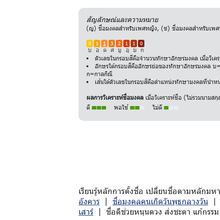
สัญลักษณ์และความหมาย
(ญ) ชื่อมงคลสำหรับเพศหญิง, (ช) ชื่อมงคลสำหรับเ
0
1
1
3
2
1
1
0
บ
อ
ด
ศ
มู
อุ
ม
ก
ตัวเลขในกรอบสีคือจำนวนทักษาอักษรมงคล เมื่อวิเค
อักษรใต้กรอบสีคืออักษรย่อของทักษาอักษรมงคล บ=บ
ก=กาลกิณี
เส้นใต้ตัวเลขในกรอบสีคือตำแหน่งทักษามงคลที่นำหน้
ผลการวิเคราะห์ชื่อมงคล
เมื่อวิเคราะห์ชื่อ (ไม่รวมนาม
ดี
พอใช้
ไม่ดี
เรียนรู้หลักการตั้งชื่อ เปลี่ยนชื่อตามหล
อังคาร
|
ชื่อมงคลคนเกิดวันพุธกลางวัน
เสาร์
| ชื่อดีช่วยหนุนดวง ส่งชะตา แก้กรรม 