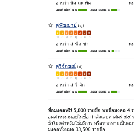
อ่านว่า นัด-ถะ-พัด
หม
เลขศาสตร์ ๔๕
เลขอายตนะ ๑
สุพิชฌาย์
(ญ)
1
1
1
3
0
2
0
0
บ
อ
ด
ศ
มู
อุ
ม
ก
อ่านว่า สุ-พิด-ชา
หม
เลขศาสตร์ ๔๕
เลขอายตนะ ๕
สุวิจักขณ์
(ช)
0
1
1
3
2
1
1
0
บ
อ
ด
ศ
มู
อุ
ม
ก
อ่านว่า สุ-วิ-จัก
หม
เลขศาสตร์ ๔๕
เลขอายตนะ ๑
ชื่อมงคลฟรี! 5,000 รายชื่อ พบชื่อมงคล 4 ร
อุตสาหะรวมอยู่ในชื่อ กำลังเลขศาสตร์ ๔๕ 
ชั่วโมงสำหรับใช้บริการ หรือหากท่านเป็นสมา
มงคลทั้งหมด 33,500 รายชื่อ