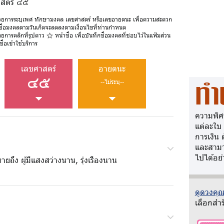
าสตร์ ๔๕
วยการระบุเพศ ทักษามงคล เลขศาสตร์ หรือเลขอายตนะ เพื่อความสะดวก
ชื่อมงคลตามวันเกิดจะลดลงตามเงื่อนไขที่ท่านกำหนด
ดยการคลิกที่รูปดาว
หน้าชื่อ เพื่อบันทึกชื่อมงคลที่ชอบไว้ในแฟ้มส่วน
ื่อเข้าใช้บริการ
เลขศาสตร์
อายตนะ
๔๕
--ไม่ระบุ--
ทำ
ความพิศ
แต่ละใบ
การเงิน 
และสามา
ไปได้อย่
ายถึง ผู้มีแสงสว่างนาน, รุ่งเรืองนาน
ดูดวงคุณว
เลือกสำร