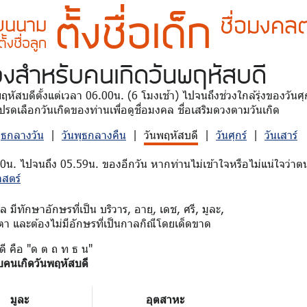
ตั้งชื่อเด็ก
ชื่อมงคลต
ี่ยนนาม
ตั้งชื่อลูก
วง
สำหรับคนเกิดวันพฤหัสบดี
นพฤหัสบดีตั้งแต่เวลา 06.00น. (6 โมงเช้า) ไปจนถึงช่วงใกล้รุ่งของวัน
รดเลือกวันเกิดของท่านเพื่อดูชื่อมงคล ชื่อเสริมดวงตามวันเกิด
พุธกลางวัน
|
วันพุธกลางคืน
|
วันพฤหัสบดี
|
วันศุกร์
|
วันเสาร์
00น. ไปจนถึง 05.59น. ของอีกวัน หากท่านไม่เข้าใจหรือไม่แน่ใจว่าตน
าสตร์
มีทักษาอักษรที่เป็น บริวาร, อายุ, เดช, ศรี, มูละ,
ตา และต้องไม่มีอักษรที่เป็นกาลกิณีโดยเด็ดขาด
ดี คือ "ด ต ถ ท ธ น"
บคนเกิดวันพฤหัสบดี
มูละ
อุตสาหะ