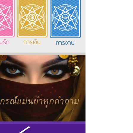
มรัก
การเงิน
การงาน