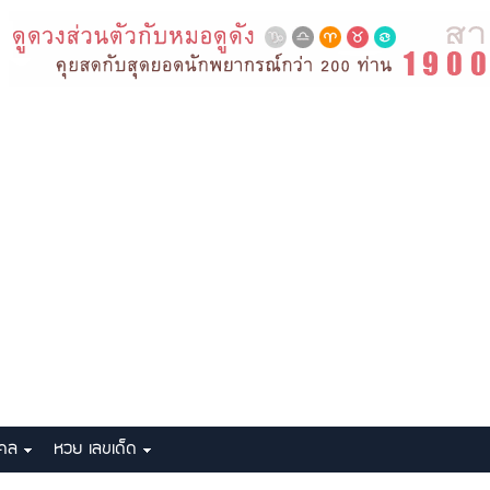
งคล
หวย เลขเด็ด