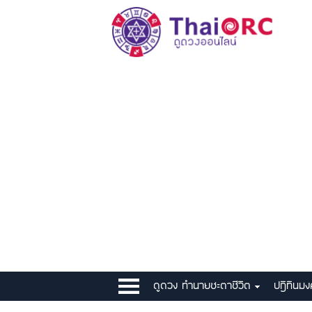
ดูดวง ทำนายชะตาชีวิต
ปฎิทินม