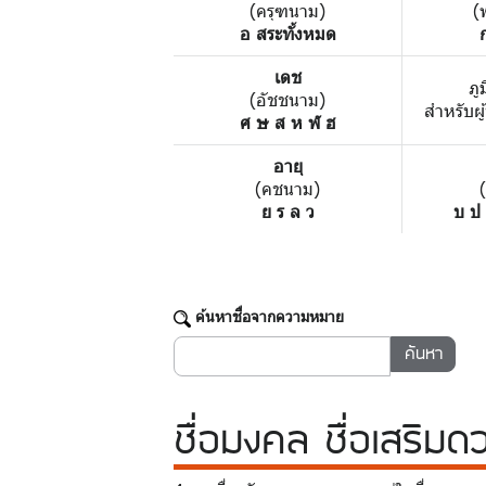
(ครุฑนาม)
(
อ สระทั้งหมด
เดช
ภู
(อัชชนาม)
สำหรับผู
ศ ษ ส ห ฬ ฮ
อายุ
(คชนาม)
ย ร ล ว
บ ป
ค้นหาชื่อจากความหมาย
ชื่อมงคล
ชื่อเสริมด