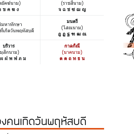
พยัคฆ์นาม)
(ราชสีนาม)
ก ข ค ฆ ง
จ ฉ ช ซ ฌ ญ
มนตรี
มิมหาทักษา
(โสณนาม)
้ที่เกิดวันพฤหัสบดี
ฎ ฏ ฐ ฑ ฒ ณ
บริวาร
กาลกิณี
(มุสิกนาม)
(นาคนาม)
 ผ ฝ พ ฟ ภ ม
ด ต ถ ท ธ น
วง
คนเกิดวันพฤหัสบดี