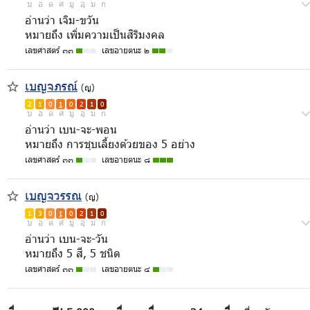
บ
อ
ด
ศ
มู
อุ
ม
ก
อ่านว่า เจิม-ขวัน
หมายถึง เพิ่มความเป็นสิริมงคล
เลขศาสตร์ ๓๓
เลขอายตนะ ๒
เบญจภรณ์
(ญ)
2
1
0
1
0
2
1
0
บ
อ
ด
ศ
มู
อุ
ม
ก
อ่านว่า เบน-จะ-พอน
หมายถึง การชุบเลี้ยงด้วยของ 5 อย่าง
เลขศาสตร์ ๓๓
เลขอายตนะ ๘
เบญจวรรณ
(ญ)
1
3
0
1
0
2
1
0
บ
อ
ด
ศ
มู
อุ
ม
ก
อ่านว่า เบน-จะ-วัน
หมายถึง 5 สี, 5 ชนิด
เลขศาสตร์ ๓๓
เลขอายตนะ ๔