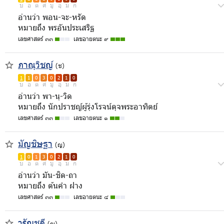
บ
อ
ด
ศ
มู
อุ
ม
ก
อ่านว่า พอน-จะ-หรัด
หมายถึง พรอันประเสริฐ
เลขศาสตร์ ๓๓
เลขอายตนะ ๙
ภาณุวิชญ์
(ช)
1
1
0
3
0
2
1
0
บ
อ
ด
ศ
มู
อุ
ม
ก
อ่านว่า พา-นุ-วิด
หมายถึง นักปราชญ์ผู้รุ่งโรจน์ดุจพระอาทิตย์
เลขศาสตร์ ๓๓
เลขอายตนะ ๑
มัญชิษฐา
(ญ)
1
0
1
3
0
2
1
0
บ
อ
ด
ศ
มู
อุ
ม
ก
อ่านว่า มัน-ชิด-ถา
หมายถึง ต้นคำ ฝาง
เลขศาสตร์ ๓๓
เลขอายตนะ ๔
วรัญชลี
(ญ)