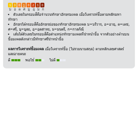
1
3
0
1
0
2
1
0
บ
อ
ด
ศ
มู
อุ
ม
ก
ตัวเลขในกรอบสีคือจำนวนทักษาอักษรมงคล เมื่อวิเคราะห์ชื่อตามหลักมหา
ทักษา
อักษรใต้กรอบสีคืออักษรย่อของทักษาอักษรมงคล บ=บริวาร, อ=อายุ, ด=เดช,
ศ=ศรี, มู=มูละ, อุ=อุตสาหะ, ม=มนตรี, ก=กาลกิณี
เส้นใต้ตัวเลขในกรอบสีคือตำแหน่งทักษามงคลที่นำหน้าชื่อ จากตัวอย่างด้านบน
ชื่อมงคลดังกล่าวมีทักษาศรีนำหน้าชื่อ
ผลการวิเคราะห์ชื่อมงคล
เมื่อวิเคราะห์ชื่อ (ไม่รวมนามสกุล) ตามหลักเลขศาสตร์
และอายตนะ
ดี
พอใช้
ไม่ดี