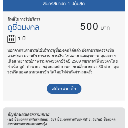
สมัครสมาชิก 1 ปีคุ้มสุด
500
สิทธิ์ในการใช้บริการ
ดูชื่อมงคล
บาท
1 ปี
นอกจากจะสามารถใช้บริการดูชื่อมงคลได้แล้ว ยังสามารถตรวจเช็ค
ดวงชะตา ความรัก การงาน การเงิน โชคลาภ และสุขภาพ ดูดวงราย
เดือน พยากรณ์ภาพรวมดวงชะตาชีวิตปี 2569 พยากรณ์พื้นชะตาโดย
กำเนิด ดูคำทำนายจากสุดยอดตำราพยากรณ์อีกมากกว่า 30 ตำรา ดูด
วงฟรีตลอดสถานะสมาชิก ได้โดยไม่จำกัดจำนวนครั้ง
สมัครสมาชิก
สัญลักษณ์และความหมาย
(ญ) ชื่อมงคลสำหรับเพศหญิง, (ช) ชื่อมงคลสำหรับเพศชาย, (ช/ญ) ชื่อมงคล
สำหรับเพศชายและเพศหญิง