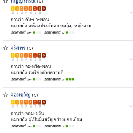
กัญญาภรณ์
(ญ)
1
1
0
2
1
2
1
0
บ
อ
ด
ศ
มู
อุ
ม
ก
อ่านว่า กัน-ยา-พอน
หมายถึง เครื่องประดับของหญิง, หญิงงาม
เลขศาสตร์ ๓๓
เลขอายตนะ ๔
จรัสพร
(ญ)
1
2
1
1
0
1
0
0
บ
อ
ด
ศ
มู
อุ
ม
ก
อ่านว่า จะ-หรัด-พอน
หมายถึง รุ่งเรืองด้วยความดี
เลขศาสตร์ ๓๓
เลขอายตนะ ๙
จอมขวัญ
(ญ)
1
1
0
2
1
2
0
0
บ
อ
ด
ศ
มู
อุ
ม
ก
อ่านว่า จอม-ขวัน
หมายถึง ผู้เป็นมิ่งขวัญอย่างยอดเยี่ยม
เลขศาสตร์ ๓๓
เลขอายตนะ ๕