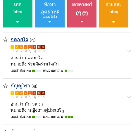
เพศ
ทักษา
เลขศาสตร์
อายตนะ
๓๓
อุตสาหะ
--ไม่ระบุ--
--ไม่ระบุ--
รวมอยู่ในชื่อ
กลอยใจ
(ญ)
0
2
0
2
1
1
0
0
บ
อ
ด
ศ
มู
อุ
ม
ก
อ่านว่า กลอย-ใจ
หมายถึง ร่วมจิตร่วมใจกัน
เลขศาสตร์ ๓๓
เลขอายตนะ ๕
กัญญ์วรา
(ญ)
0
2
0
2
1
2
0
0
บ
อ
ด
ศ
มู
อุ
ม
ก
อ่านว่า กัน-วะ-รา
หมายถึง หญิงสาวผู้ประเสริฐ
เลขศาสตร์ ๓๓
เลขอายตนะ ๗