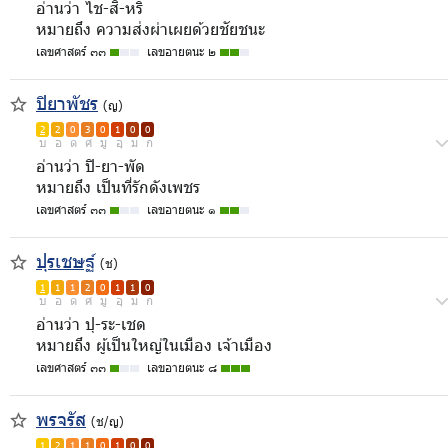
อ่านว่า ไช-สิ-หริ
หมายถึง ความส่งผ่าเผยด้วยชัยชนะ
เลขศาสตร์ ๓๓
เลขอายตนะ ๒
ปิยาพัชร
(ญ)
2
2
0
3
0
1
0
0
บ
อ
ด
ศ
มู
อุ
ม
ก
อ่านว่า ปิ-ยา-พัด
หมายถึง เป็นที่รักดังเพชร
เลขศาสตร์ ๓๓
เลขอายตนะ ๑
ปุรเชษฐ์
(ช)
1
1
1
2
0
1
1
0
บ
อ
ด
ศ
มู
อุ
ม
ก
อ่านว่า ปุ-ระ-เชด
หมายถึง ผู้เป็นใหญ่ในเมือง เจ้าเมือง
เลขศาสตร์ ๓๓
เลขอายตนะ ๘
พรจรัส
(ช/ญ)
1
2
1
1
0
1
0
0