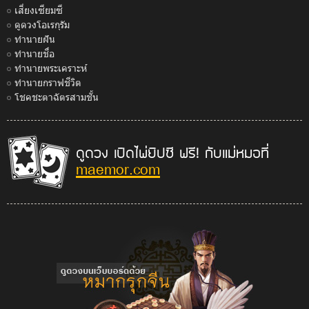
เสี่ยงเซียมซี
ดูดวงโอเรกุรัม
ทำนายฝัน
ทำนายชื่อ
ทำนายพระเคราะห์
ทำนายกราฟชีวิต
โชคชะตาฉัตรสามชั้น
ดูดวง เปิดไพ่ยิปซี ฟรี! กับแม่หมอที่
maemor.com