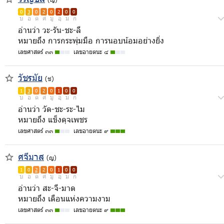
0
3
0
2
0
2
0
0
บ
อ
ด
ศ
มู
อุ
ม
ก
อ่านว่า วะ-รัน-ชะ-ลี
หมายถึง การกระพุ่มมือ การนอบน้อมอย่างยิ่ง
เลขศาสตร์ ๓๓
เลขอายตนะ ๔
วัชรมัย
(ช)
1
3
0
2
0
1
0
0
บ
อ
ด
ศ
มู
อุ
ม
ก
อ่านว่า วัด-ชะ-ระ-ไม
หมายถึง แข็งดุจเพชร
เลขศาสตร์ ๓๓
เลขอายตนะ ๙
ศจีมาส
(ญ)
1
0
2
2
0
1
0
0
บ
อ
ด
ศ
มู
อุ
ม
ก
อ่านว่า สะ-จี-มาด
หมายถึง เดือนแห่งความงาม
เลขศาสตร์ ๓๓
เลขอายตนะ ๙