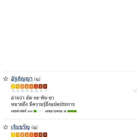
อัฐภิญญา
(ญ)
1
0
0
4
0
2
1
0
บ
อ
ด
ศ
มู
อุ
ม
ก
อ่านว่า อัด-ถะ-พิน-ยา
หมายถึง มีความรู้ยิ่งแปดประการ
เลขศาสตร์ ๓๓
เลขอายตนะ ๗
เจิมขวัญ
(ญ)
1
1
0
3
1
2
0
0