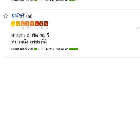
สุพัชรี
(ญ)
1
1
1
3
0
1
0
0
บ
อ
ด
ศ
มู
อุ
ม
ก
อ่านว่า สุ-พัด-ชะ-รี
หมายถึง เพชรที่ดี
เลขศาสตร์ ๓๓
เลขอายตนะ ๙