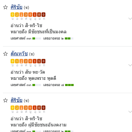
ศิริชัย
(ช)
0
2
1
3
0
1
0
0
บ
อ
ด
ศ
มู
อุ
ม
ก
อ่านว่า สิ-หริ-ไช
หมายถึง มีชัยชนะที่เป็นมงคล
เลขศาสตร์ ๓๓
เลขอายตนะ ๒
สัณหวัช
(ช)
0
1
2
2
0
1
1
0
บ
อ
ด
ศ
มู
อุ
ม
ก
อ่านว่า สัน-หะ-วัด
หมายถึง พูดเพราะ พูดดี
เลขศาสตร์ ๓๓
เลขอายตนะ ๗
สิริชัย
(ช)
0
2
1
3
0
1
0
0
บ
อ
ด
ศ
มู
อุ
ม
ก
อ่านว่า สิ-หริ-ไช
หมายถึง ผู้มีชัยชนะอันงดงาม
เลขศาสตร์ ๓๓
เลขอายตนะ ๒