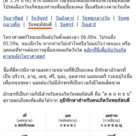
(ตี 5.59 นาที) หากไม่ต้องการดูชื่อมงคลของคนเกิดวันพฤหัสบดี
โปรดเลือกวันเกิดของท่านเพื่อดูชื่อมงคล ชื่อเสริมดวงตามวันเกิด
วันอาทิตย์
|
วันจันทร์
|
วันอังคาร
|
วันพุธกลางวัน
|
วันพุธ
กลางคืน
|
วันพฤหัสบดี
|
วันศุกร์
|
วันเสาร์
โหราศาสตร์ไทยจะเริ่มต้นวันตั้งแต่เวลา 06.00น. ไปจนถึง
05.59น. ของอีกวัน หากท่านไม่เข้าใจหรือไม่แน่ใจว่าตนเอง หรือ
บุคคลที่ท่านต้องการดูชื่อมงคลเกิดวันใด
คลิกที่นี่เพื่อนับวันเกิด
ตามหลักโหราศาสตร์
ชื่อที่ดีควรมีภาษาและความหมายที่ดีเป็นมงคล มีทักษาอักษรที่
เป็น บริวาร, อายุ, เดช, ศรี, มูละ, อุตสาหะ และมนตรี รวมอยู่ในชื่อ
เพื่อหนุนชะตา และต้องไม่มีอักษรที่เป็นกาลกิณีโดยเด็ดขาด
อักษรที่เป็นกาลกิณีสำหรับคนเกิดวันพฤหัสบดี คือ "ด ต ถ ท ธ น"
ดูรายละเอียดเพิ่มเติมได้จาก
ภูมิทักษาสำหรับคนเกิดวันพฤหัสบดี
ศรี
มูละ
อุตสาหะ
(ครุฑนาม)
(พยัคฆ์นาม)
(ราชสีนาม)
อ สระทั้งหมด
ก ข ค ฆ ง
จ ฉ ช ซ ฌ ญ
เดช
มนตรี