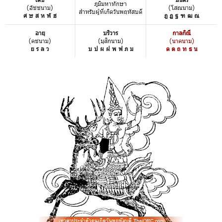
ภูมิมหาทักษา
(อัชชนาม)
(โสณนาม)
สำหรับผู้ที่เกิดวันพฤหัสบดี
ศ ษ ส ห ฬ ฮ
ฎ ฏ ฐ ฑ ฒ ณ
อายุ
บริวาร
กาลกิณี
(คชนาม)
(มุสิกนาม)
(นาคนาม)
ย ร ล ว
บ ป ผ ฝ พ ฟ ภ ม
ด ต ถ ท ธ น