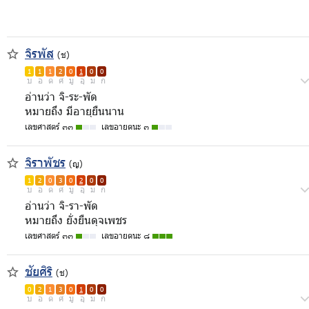
จิรพัส
(ช)
1
1
1
2
0
1
0
0
บ
อ
ด
ศ
มู
อุ
ม
ก
อ่านว่า จิ-ระ-พัด
หมายถึง มีอายุยืนนาน
เลขศาสตร์ ๓๓
เลขอายตนะ ๓
จิราพัชร
(ญ)
1
2
0
3
0
2
0
0
บ
อ
ด
ศ
มู
อุ
ม
ก
อ่านว่า จิ-รา-พัด
หมายถึง ยั่งยืนดุจเพชร
เลขศาสตร์ ๓๓
เลขอายตนะ ๘
ชัยศิริ
(ช)
0
2
1
3
0
1
0
0
บ
อ
ด
ศ
มู
อุ
ม
ก