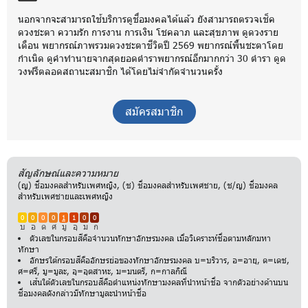
นอกจากจะสามารถใช้บริการดูชื่อมงคลได้แล้ว ยังสามารถตรวจเช็ค
ดวงชะตา ความรัก การงาน การเงิน โชคลาภ และสุขภาพ ดูดวงราย
เดือน พยากรณ์ภาพรวมดวงชะตาชีวิตปี 2569 พยากรณ์พื้นชะตาโดย
กำเนิด ดูคำทำนายจากสุดยอดตำราพยากรณ์อีกมากกว่า 30 ตำรา ดูด
วงฟรีตลอดสถานะสมาชิก ได้โดยไม่จำกัดจำนวนครั้ง
สมัครสมาชิก
สัญลักษณ์และความหมาย
(ญ) ชื่อมงคลสำหรับเพศหญิง, (ช) ชื่อมงคลสำหรับเพศชาย, (ช/ญ) ชื่อมงคล
สำหรับเพศชายและเพศหญิง
0
0
0
0
1
1
0
0
บ
อ
ด
ศ
มู
อุ
ม
ก
ตัวเลขในกรอบสีคือจำนวนทักษาอักษรมงคล เมื่อวิเคราะห์ชื่อตามหลักมหา
ทักษา
อักษรใต้กรอบสีคืออักษรย่อของทักษาอักษรมงคล บ=บริวาร, อ=อายุ, ด=เดช,
ศ=ศรี, มู=มูละ, อุ=อุตสาหะ, ม=มนตรี, ก=กาลกิณี
เส้นใต้ตัวเลขในกรอบสีคือตำแหน่งทักษามงคลที่นำหน้าชื่อ จากตัวอย่างด้านบน
ชื่อมงคลดังกล่าวมีทักษามูละนำหน้าชื่อ