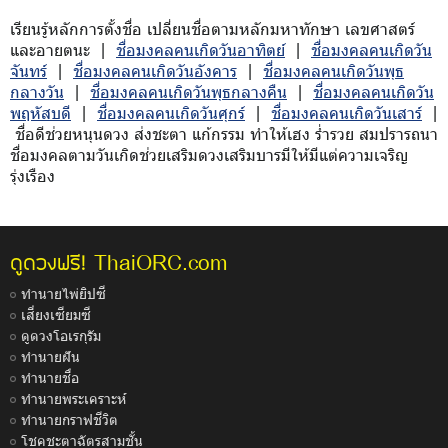
เรียนรู้หลักการตั้งชื่อ เปลี่ยนชื่อตามหลักมหาทักษา เลขศาสตร์
และอายตนะ |
ชื่อมงคลคนเกิดวันอาทิตย์
|
ชื่อมงคลคนเกิดวัน
จันทร์
|
ชื่อมงคลคนเกิดวันอังคาร
|
ชื่อมงคลคนเกิดวันพุธ
กลางวัน
|
ชื่อมงคลคนเกิดวันพุธกลางคืน
|
ชื่อมงคลคนเกิดวัน
พฤหัสบดี
|
ชื่อมงคลคนเกิดวันศุกร์
|
ชื่อมงคลคนเกิดวันเสาร์
|
ชื่อดีช่วยหนุนดวง ส่งชะตา แก้กรรม ทำให้เฮง ร่ำรวย สมปรารถนา
ชื่อมงคลตามวันเกิดช่วยเสริมดวงเสริมบารมีให้มีแต่ความเจริญ
รุ่งเรือง
ThaiORC.com
ดูดวงฟรี!
ทำนายไพ่ยิปซี
เสี่ยงเซียมซี
ดูดวงโอเรกุรัม
ทำนายฝัน
ทำนายชื่อ
ทำนายพระเคราะห์
ทำนายกราฟชีวิต
โชคชะตาฉัตรสามชั้น