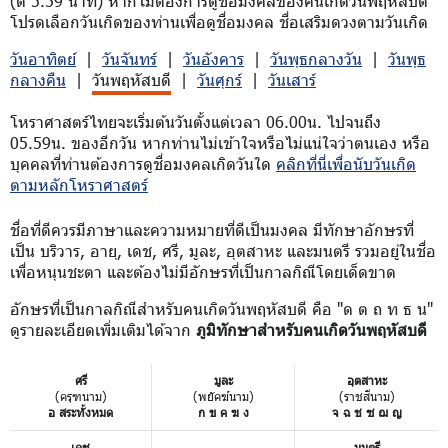
(ตี 5.59 นาที) หากไม่ต้องการดูชื่อมงคลของคนเกิดวันพฤหัสบดี
โปรดเลือกวันเกิดของท่านเพื่อดูชื่อมงคล ชื่อเสริมดวงตามวันเกิด
วันอาทิตย์
|
วันจันทร์
|
วันอังคาร
|
วันพุธกลางวัน
|
วันพุธ
กลางคืน
|
วันพฤหัสบดี
|
วันศุกร์
|
วันเสาร์
โหราศาสตร์ไทยจะเริ่มต้นวันตั้งแต่เวลา 06.00น. ไปจนถึง
05.59น. ของอีกวัน หากท่านไม่เข้าใจหรือไม่แน่ใจว่าตนเอง หรือ
บุคคลที่ท่านต้องการดูชื่อมงคลเกิดวันใด
คลิกที่นี่เพื่อนับวันเกิด
ตามหลักโหราศาสตร์
ชื่อที่ดีควรมีภาษาและความหมายที่ดีเป็นมงคล มีทักษาอักษรที่
เป็น บริวาร, อายุ, เดช, ศรี, มูละ, อุตสาหะ และมนตรี รวมอยู่ในชื่อ
เพื่อหนุนชะตา และต้องไม่มีอักษรที่เป็นกาลกิณีโดยเด็ดขาด
อักษรที่เป็นกาลกิณีสำหรับคนเกิดวันพฤหัสบดี คือ "ด ต ถ ท ธ น"
ดูรายละเอียดเพิ่มเติมได้จาก
ภูมิทักษาสำหรับคนเกิดวันพฤหัสบดี
ศรี
มูละ
อุตสาหะ
(ครุฑนาม)
(พยัคฆ์นาม)
(ราชสีนาม)
อ สระทั้งหมด
ก ข ค ฆ ง
จ ฉ ช ซ ฌ ญ
เดช
มนตรี