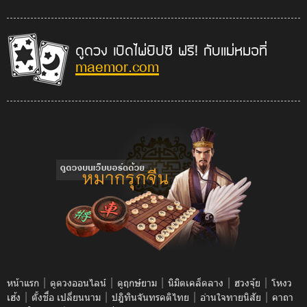
ดูดวง เปิดไพ่ยิปซี ฟรี! กับแม่หมอที่
maemor.com
|
|
|
|
|
หน้าแรก
ดูดวงออนไลน์
ดูฤกษ์ยาม
นิมิตเคล็ดลาง
ฮวงจุ้ย
โหงว
|
|
|
|
เฮ้ง
ตั้งชื่อ เปลี่ยนนาม
ปฎิทินจันทรคติไทย
อ่านใจทายนิสัย
คาถา