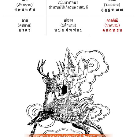
ภูมิมหาทักษา
(อัชชนาม)
(โสณนาม)
สำหรับผู้ที่เกิดวันพฤหัสบดี
ศ ษ ส ห ฬ ฮ
ฎ ฏ ฐ ฑ ฒ ณ
อายุ
บริวาร
กาลกิณี
(คชนาม)
(มุสิกนาม)
(นาคนาม)
ย ร ล ว
บ ป ผ ฝ พ ฟ ภ ม
ด ต ถ ท ธ น