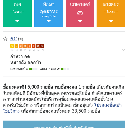
เพศ
ทักษา
เลขศาสตร์
อายตนะ
๓
อุตสาหะ
--ไม่ระบุ--
--ไม่ระบุ--
รวมอยู่ในชื่อ
กช
(ช)
0
0
0
0
1
1
0
0
บ
อ
ด
ศ
มู
อุ
ม
ก
อ่านว่า กด
หมายถึง ดอกบัว
เลขศาสตร์ ๓
เลขอายตนะ ๕
ชื่อมงคลฟรี! 5,000 รายชื่อ พบชื่อมงคล 1 รายชื่อ
เกี่ยวกับคนเกิด
วันพฤหัสบดี มีอักษรที่เป็นอุตสาหะรวมอยู่ในชื่อ กำลังเลขศาสตร์
๓ หากท่านเคยสมัครใช้บริการดูชื่อมงคลและคงเหลือชั่วโมง
สำหรับใช้บริการ หรือหากท่านเป็นสมาชิกอยู่แล้ว
โปรดลงชื่อเข้า
ใช้บริการ
เพื่อค้นหาชื่อมงคลทั้งหมด 33,500 รายชื่อ