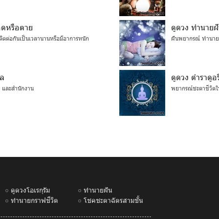
อดหรือตาย
ดูดวง ทำนายฝ
ติดต่อกันเป็นเวลานานหรือมีอาการหนัก
ฝันพยากรณ์ ทำนายเ
คล
ดูดวง ตำราดูอร
ค้า และสำนักงาน
พยากรณ์ชะตาชีวิตใน
ดูดวงโอเรกุรัม
ทำนายฝัน
ทำนายกราฟชีวิต
โชคชะตาฉัตรสามชั้น