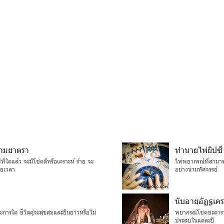
รามยาตรา
ทำนายไพ่ยิปซี
ี่ใดแล้ว จะมีโชคดีหรือเคราะห์ ร้าย จะ
ไพ่พยากรณ์ที่สามาร
สียเวลา
อย่างน่ามหัศจรรย์
นับอายุอัฏฐเค
ประการใด ชีวิตคู่จะสุขสมและยืนยาวหรือไม่
พยากรณ์โชคชะตารา
ประสบในแต่ละปี