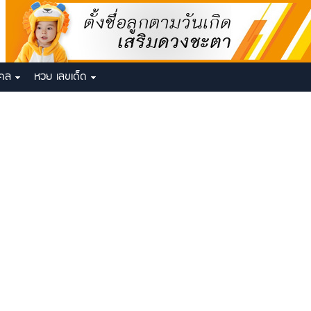
งคล
หวย เลขเด็ด