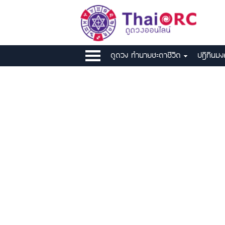
ดูดวง ทำนายชะตาชีวิต
ปฎิทินม