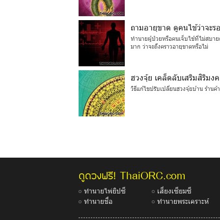
ถามอายุขาด ดูคนไข้ว่าจะร
ทำนายผู้ป่วยหรือคนเจ็บไข้ที่ไม่สบาย
มาก ว่าจะถึงคราวอายุขาดหรือไม่
ฮวงจุ้ย เคล็ดลับเสริมสิริมง
วิธีแก้ไขปรับเปลี่ยนฮวงจุ้ยบ้าน ร้าน
ThaiORC.com
ดูดวงฟรี!
ทำนายไพ่ยิปซี
เสี่ยงเซียมซี
ทำนายชื่อ
ทำนายพระเคราะห์