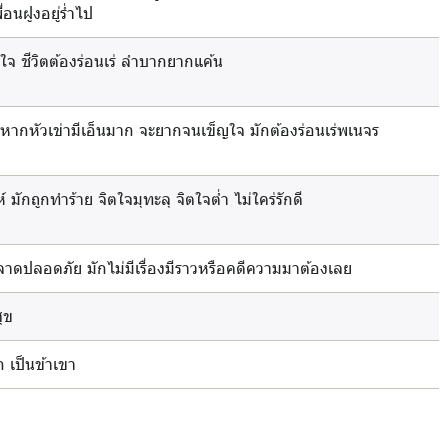
่อนฝูงอยู่ร่ำไป
ญใจ ชีวิตต้องร่อนเร่ ลำบากยากแค้น
น หากหัวเข่ามีเอ็นมาก จะยากจนเข็ญใจ มักต้องร่อนเร่พเนจร
 มักถูกทำร้าย จิตใจมุทะลุ จิตใจต่ำ ไม่ใคร่รักดี
าดปลอดภัย มักไม่มีเรื่องมีราวหรือคดีความมาต้องเลย
ุข
ก เป็นข้าเขา