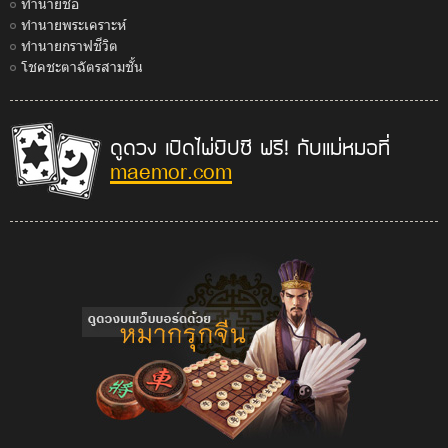
ทำนายชื่อ
ทำนายพระเคราะห์
ทำนายกราฟชีวิต
โชคชะตาฉัตรสามชั้น
ดูดวง เปิดไพ่ยิปซี ฟรี! กับแม่หมอที่
maemor.com