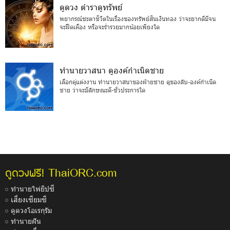
ดูดวง ตำราดูทรัพย์
พยากรณ์ชะตาชีวิตในเรื่องของทรัพย์สินเงินทอง ว่าจะยากดีมีจน
จะฝืดเคือง หรือจะร่ำรวยมากน้อยเพียงใด
ทำนายวาสนา ดูองค์กำเนิดชาย
เลือกคู่แต่งงาน ทำนายวาสนาของฝ่ายชาย ดูของลับ-องค์กำเนิด
ชาย ว่าจะมีลักษณะดี-ชั่วประการใด
ThaiORC.com
ดูดวงฟรี!
ทำนายไพ่ยิปซี
เสี่ยงเซียมซี
ดูดวงโอเรกุรัม
ทำนายฝัน