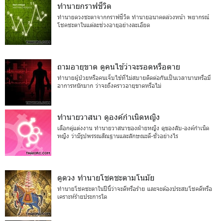
ทำนายกราฟชีวิต
ทำนายดวงชะตาจากกราฟชีวิต ทำนายอนาคตล่วงหน้า พยากรณ์
โชคชะตาในแต่ละช่วงอายุอย่างละเอียด
ถามอายุขาด ดูคนไข้ว่าจะรอดหรือตาย
ทำนายผู้ป่วยหรือคนเจ็บไข้ที่ไม่สบายติดต่อกันเป็นเวลานานหรือมี
อาการหนักมาก ว่าจะถึงคราวอายุขาดหรือไม่
ทำนายวาสนา ดูองค์กำเนิดหญิง
เลือกคู่แต่งงาน ทำนายวาสนาของฝ่ายหญิง ดูของลับ-องค์กำเนิด
หญิง ว่ามีรูปพรรณสัณฐานและลักษณะดี-ชั่วอย่างไร
ดูดวง ทำนายโชคชะตามโนมัย
ทำนายโชคชะตาในปีนี้ว่าจะดีหรือร้าย และจะต้องประสบโชคดีหรือ
เคราะห์ร้ายประการใด