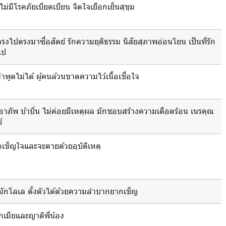
ไม่มีโรคภัยเบียดเบียน จิตใจเยือกเย็นสุขุม
รงไปตรงมาซื่อสัตย์ รักความยุติธรรม นิสัยสุภาพอ่อนโยน เป็นที่รัก
ไป
คำพูดไม่ได้ ผู้คนล้วนขาดความไว้เนื้อเชื่อใจ
อาภัพ บ้าบิ่น ไม่ค่อยมีเหตุผล มักชอบสร้างความเดือดร้อน เนรคุณ
์
มักเข็ญใจและจะตายด้วยอุบัติเหตุ
มักโลเล ตั้งตัวได้ด้วยความลำบากยากเข็ญ
กเมียและญาติพี่น้อง