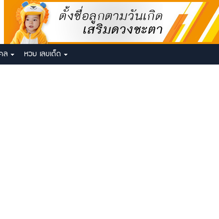
งคล
หวย เลขเด็ด