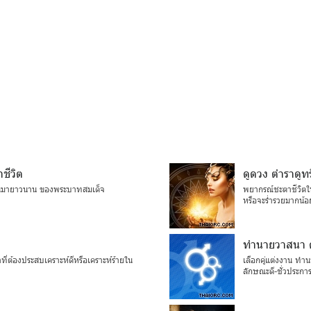
ีวิต
ดูดวง ตำราดูทร
ันมายาวนาน ของพระบาทสมเด็จ
พยากรณ์ชะตาชีวิตใน
หรือจะร่ำรวยมากน้อ
ทำนายวาสนา ด
่ต้องประสบเคราะห์ดีหรือเคราะห์ร้ายใน
เลือกคู่แต่งงาน ทำ
ลักษณะดี-ชั่วประกา