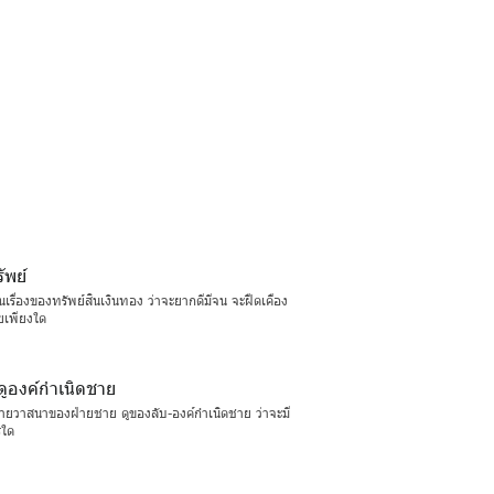
ัพย์
เรื่องของทรัพย์สินเงินทอง ว่าจะยากดีมีจน จะฝืดเคือง
ยเพียงใด
ูองค์กำเนิดชาย
นายวาสนาของฝ่ายชาย ดูของลับ-องค์กำเนิดชาย ว่าจะมี
รใด