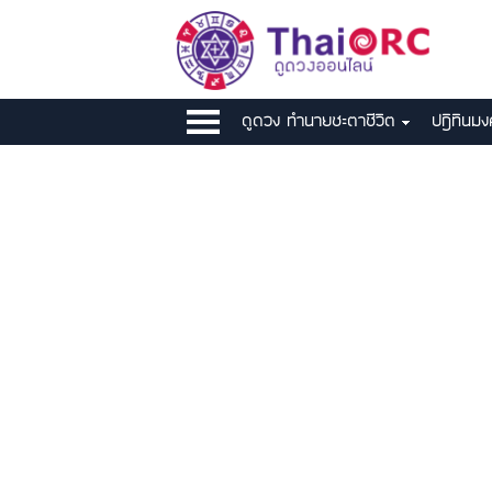
ดูดวง ทำนายชะตาชีวิต
ปฎิทินม