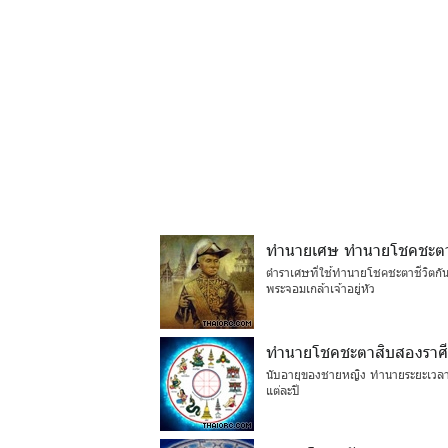
ทำนายเศษ ทำนายโชคชะตาช
ตำราเศษที่ใช้ทำนายโชคชะตาชีวิตก
พระจอมเกล้าเจ้าอยู่หัว
ทำนายโชคชะตาสิบสองราศี
นับอายุของชายหญิง ทำนายระยะเวลาที
แต่ละปี