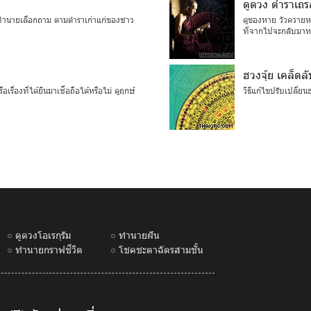
ดูดวง ตำราเถ
ำนายเลือกถาม ตามตำราเก่าแก่ของชาว
ดูของหาย วัวควายหา
ที่จากไปจะกลับมาหร
ฮวงจุ้ย เคล็ดล
ื่องที่ได้ยินมาเชื่อถือได้หรือไม่ ดูฤกษ์
วิธีแก้ไขปรับเปลี่ย
ดูดวงโอเรกุรัม
ทำนายฝัน
ทำนายกราฟชีวิต
โชคชะตาฉัตรสามชั้น