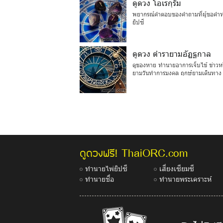
ดูดวง โอเรกุรัม
พยากรณ์คำตอบของคำถามที่ผู้ขอคำท
ยิปซี
ดูดวง ตำรายามอัฏฐกาล
ดูของหาย ทำนายอาการเจ็บไข้ ข่าวหรือเร
ยามวันทำการมงคล ฤกษ์ยามเดินทาง
ThaiORC.com
ดูดวงฟรี!
ทำนายไพ่ยิปซี
เสี่ยงเซียมซี
ทำนายชื่อ
ทำนายพระเคราะห์