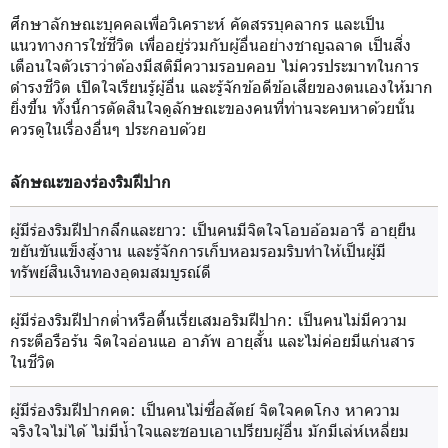
ศึกษาลักษณะบุคคลเพื่อวิเคราะห์ คัดสรรบุคลากร และเป็น
แนวทางการใช้ชีวิต เพื่ออยู่ร่วมกับผู้อื่นอย่างชาญฉลาด เป็นสิ่ง
เตือนใจตัวเราว่าต้องมีสติมีความรอบคอบ ไม่ควรประมาทในการ
ดำรงชีวิต เปิดใจเรียนรู้ผู้อื่น และรู้จักข้อดีข้อเสียของตนเองให้มาก
ยิ่งขึ้น ทั้งนี้การตัดสินใจดูลักษณะของคนที่ท่านจะคบหาด้วยนั้น
ควรดูในเรื่องอื่นๆ ประกอบด้วย
ลักษณะของร่องริมฝีปาก
ผู้มีร่องริมฝีปากลึกและยาว
: เป็นคนมีจิตใจโอบอ้อมอารี อายุยืน
ขยันขันแข็งสู้งาน และรู้จักการเก็บหอมรอมริบทำให้เป็นผู้มี
ทรัพย์สินเงินทองอุดมสมบูรณ์ดี
ผู้มีร่องริมฝีปากต่ำหรือตื้นเรี่ยเสมอริมฝีปาก
: เป็นคนไม่มีความ
กระตือรือร้น จิตใจอ่อนแอ อาภัพ อายุสั้น และไม่ค่อยมีแก่นสาร
ในชีวิต
ผู้มีร่องริมฝีปากคด
: เป็นคนไม่ซื่อสัตย์ จิตใจคดโกง หาความ
จริงใจไม่ได้ ไม่มีน้ำใจและชอบเอาเปรียบผู้อื่น มักมีเล่ห์เหลี่ยม