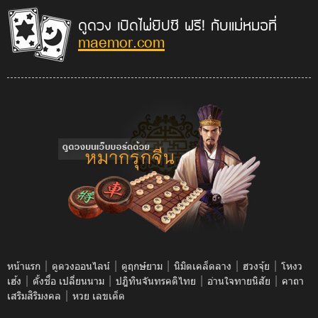
ดูดวง เปิดไพ่ยิปซี ฟรี! กับแม่หมอที่
maemor.com
|
|
|
|
|
หน้าแรก
ดูดวงออนไลน์
ดูฤกษ์ยาม
นิมิตเคล็ดลาง
ฮวงจุ้ย
โหงว
|
|
|
|
เฮ้ง
ตั้งชื่อ เปลี่ยนนาม
ปฎิทินจันทรคติไทย
อ่านใจทายนิสัย
คาถา
|
เสริมสิริมงคล
หวย เลขเด็ด