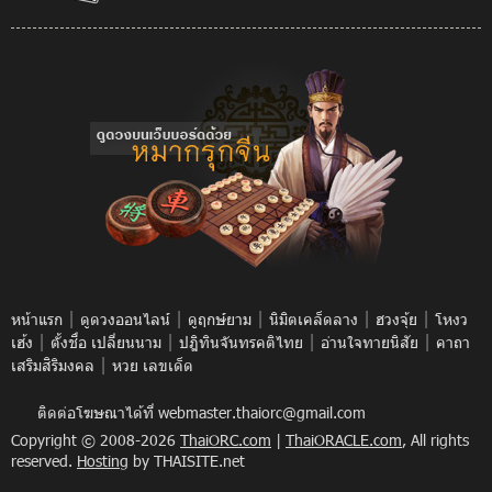
|
|
|
|
|
หน้าแรก
ดูดวงออนไลน์
ดูฤกษ์ยาม
นิมิตเคล็ดลาง
ฮวงจุ้ย
โหงว
|
|
|
|
เฮ้ง
ตั้งชื่อ เปลี่ยนนาม
ปฎิทินจันทรคติไทย
อ่านใจทายนิสัย
คาถา
|
เสริมสิริมงคล
หวย เลขเด็ด
ติดต่อโฆษณาได้ที่
webmaster.thaiorc@gmail.com
Copyright © 2008-2026
ThaiORC.com
|
ThaiORACLE.com
, All rights
reserved.
Hosting
by THAISITE.net