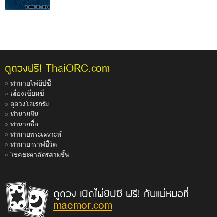
ThaiORC.com
ดูดวงฟรี!
ทำนายไพ่ยิปซี
เสี่ยงเซียมซี
ดูดวงโอเรกุรัม
ทำนายฝัน
ทำนายชื่อ
ทำนายพระเคราะห์
ทำนายกราฟชีวิต
โชคชะตาฉัตรสามชั้น
ดูดวง เปิดไพ่ยิปซี ฟรี! กับแม่หมอที่
maemor.com