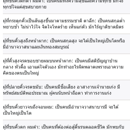
ผู้ที่ขนคิ้วดกดำ ผมดำ
: เป็นคนมีทั้งความสุขและความทุกข์ มักจะ
ทุกข์ใจแต่สุขสบายกาย
ผู้ที่กระดูกคิ้วเป็นสันสูงขึ้นมาตามธรรมชาติ ตาลึก
: เป็นคนสกุลต่ำ
หยาบช้า ไม่น่าไว้ใจ จิตใจโหดร้าย เห็นแก่ตัว มักไร้ญาติขาดมิตร
ผู้ที่ขนคิ้วสูงถึงหน้าผาก
: เป็นคนสกุลสูง จะได้เป็นใหญ่เป็นโตหรือ
มีอำนาจวาสนาและเงินทองสมบูรณ์
ผู้ที่คิ้วสูงจรดขอบชายผมบนหน้าผาก
: เป็นคนมีสติปัญญาปาน
กลาง หัวดื้อ เอาแต่ใจตัวเอง มักทำอะไรผิดพลาดเพราะเอาความ
คิดของตนเป็นใหญ่
ผู้ที่ปลายคิ้วจรดขมับ
: เป็นคนมีชื่อเสียง อาสางานเจ้านายเก่ง มี
ทรัพย์สมบัติพอประมาณ ผู้คนนับหน้าถือตา ทำการงานเก่ง
ผู้ที่ขนคิ้วยาวจนถึงจอนผม
: เป็นคนมีอำนาจวาสนาบารมี จะได้
เป็นใหญ่เป็นโต
ผู้ที่ขนคิ้วดก ผมดำ
: เป็นคนที่ต้องต่อสู้ดิ้นรนตลอดชีวิต มักพบกับ