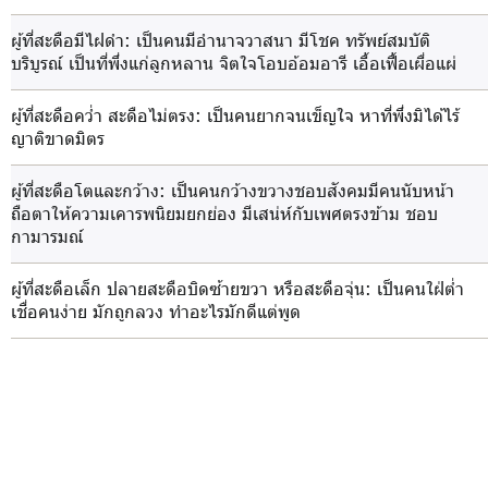
ผู้ที่สะดือมีไฝดำ
: เป็นคนมีอำนาจวาสนา มีโชค ทรัพย์สมบัติ
บริบูรณ์ เป็นที่พึ่งแก่ลูกหลาน จิตใจโอบอ้อมอารี เอื้อเฟื้อเผื่อแผ่
ผู้ที่สะดือคว่ำ สะดือไม่ตรง
: เป็นคนยากจนเข็ญใจ หาที่พึ่งมิได้ไร้
ญาติขาดมิตร
ผู้ที่สะดือโตและกว้าง
: เป็นคนกว้างขวางชอบสังคมมีคนนับหน้า
ถือตาให้ความเคารพนิยมยกย่อง มีเสน่ห์กับเพศตรงข้าม ชอบ
กามารมณ์
ผู้ที่สะดือเล็ก ปลายสะดือบิดซ้ายขวา หรือสะดือจุ่น
: เป็นคนใฝ่ต่ำ
เชื่อคนง่าย มักถูกลวง ทำอะไรมักดีแต่พูด