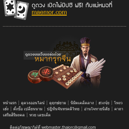
ดูดวง เปิดไพ่ยิปซี ฟรี! กับแม่หมอที่
maemor.com
|
|
|
|
|
หน้าแรก
ดูดวงออนไลน์
ดูฤกษ์ยาม
นิมิตเคล็ดลาง
ฮวงจุ้ย
โหงว
|
|
|
|
เฮ้ง
ตั้งชื่อ เปลี่ยนนาม
ปฎิทินจันทรคติไทย
อ่านใจทายนิสัย
คาถา
|
เสริมสิริมงคล
หวย เลขเด็ด
ติดต่อโฆษณาได้ที่
webmaster.thaiorc@gmail.com