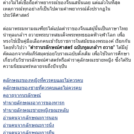
ต่างไม่ได้เชื่อถือคำพยากรณ์ของจีนแสนั้นเลย แต่แล้วในที่สุด
เหตุการณ์ทุกอย่างก็เป็นไปตามคำพยากรณ์ดั่งปรากฏใน
ประวัติศาสตร์
ต่อมาพระมหามณเฑียรได้แปลตำราของจีนแสผู้นั้นเป็นภาษาไทย
นำทูลเกล้าฯ ถวายพระบาทสมเด็จพระพุทธยอดฟ้าจุฬาโลก เพื่อ
ทรงใช้เป็นคู่มือเลือกคนเข้ารับราชการในสมัยของพระองค์ เรียกกัน
โดยทั่วไปว่า "
ตำรานรลักษณ์ศาสตร์ ฉบับทูลเกล้าฯ ถวาย
" ได้มีผู้
คัดลอกจากคัมภีร์สมุดข่อยโบราณฉบับดั้งเดิม เพื่อใช้ในการศึกษา
เกี่ยวกับวิชานรลักษณ์ศาสตร์หรือตำราดูลักษณะชายหญิง ซึ่งได้รับ
ความนิยมแพร่หลายจนถึงปัจจุปัน
ดูลักษณะของหญิงที่ควรคบและไม่ควรคบ
ดูลักษณะของชายที่ควรคบและไม่ควรคบ
ดูอายุจากนรลักษณ์
ทำนายลักษณะอาการของทารก
ทำนายลักษณะชายหญิงขณะหลับ
อ่านคนจากลักษณะการนอน
อ่านคนจากลักษณะการนั่ง
อ่านคนจากลักษณะการยืน