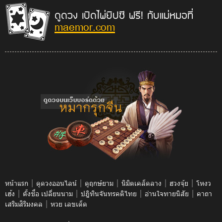
ดูดวง เปิดไพ่ยิปซี ฟรี! กับแม่หมอที่
maemor.com
|
|
|
|
|
หน้าแรก
ดูดวงออนไลน์
ดูฤกษ์ยาม
นิมิตเคล็ดลาง
ฮวงจุ้ย
โหงว
|
|
|
|
เฮ้ง
ตั้งชื่อ เปลี่ยนนาม
ปฎิทินจันทรคติไทย
อ่านใจทายนิสัย
คาถา
|
เสริมสิริมงคล
หวย เลขเด็ด