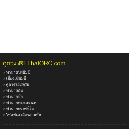
ThaiORC.com
ดูดวงฟรี!
ทำนายไพ่ยิปซี
เสี่ยงเซียมซี
ดูดวงโอเรกุรัม
ทำนายฝัน
ทำนายชื่อ
ทำนายพระเคราะห์
ทำนายกราฟชีวิต
โชคชะตาฉัตรสามชั้น