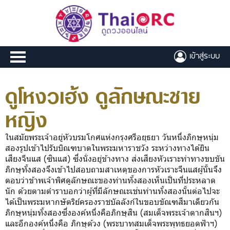
เข้าสู่ระบบ
ดูโหงวเฮ้ง ดูลักษณะชาย
หญิง
ในสมัยพระเจ้าอยู่หัวบรมโกศแห่งกรุงศรีอยุธยา วันหนึ่งภิกษุหนุ่ม
สองรูปเข้าไปรับบิณฑบาตในพระมหาราชวัง ระหว่างทางได้ยิน
เสียงจีนแส (ซินแส) ซึ่งนั่งอยู่ข้างทาง ส่งเสียงหัวเราะท่าทางขบขัน
ภิกษุทั้งสองจึงเข้าไปสอบถามสาเหตุของการหัวเราะจีนแสผู้นั้นจึง
ตอบว่าข้าพเจ้าพิศดูลักษณะของท่านทั้งสองเห็นเป็นที่ประหลาด
นัก ด้วยตามตำราบอกว่าผู้ที่มีลักษณะเช่นท่านทั้งสองนั้นต่อไปจะ
ได้เป็นพระมหากษัตริย์ครองราชบัลลังก์ในขอบขัณฑสีมาเดียวกัน
ภิกษุหนุ่มทั้งสองซึ่งองค์หนึ่งคือภิกษุสิน (สมเด็จพระเจ้าตากสินฯ)
และอีกองค์หนึ่งคือ ภิกษุด้วง (พระบาทสมเด็จพระพุทธยอดฟ้าฯ)