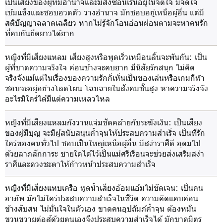
เป็นเสียงของผู้ที่มีอำนาจและมีสิ่งซ่อนเร้นอยู่ในจิตใจ มีจิตใจ
เข้มแข็งและชอบอวดตัว วางอำนาจ มักชอบอยู่เหนือผู้อื่น แต่มี
สติปัญญาฉลาดเฉลียว หากไม่รู้จักโอนอ่อนผ่อนตามจะหาคนรัก
ที่คบกันยืดยาวได้ยาก
หญิงที่มีเสียงแหลม เสียงสูงหรือพูดเร็วเหมือนลิ้นจะพันกัน
: เป็น
ผู้ที่ขาดความจริงใจ ค่อนข้างจะคบยาก มีนิสัยรักสนุก ไม่คิด
จริงจังแม้แต่ในเรื่องของความรักก็เห็นเป็นของเล่นหรือเกมกีฬา
ชอบจะอยู่อย่างโลดโผน โฉบฉายในสังคมชั้นสูง หาความจริงจัง
อะไรมิใคร่ได้มีแต่ความเหลวไหล
หญิงที่มีเสียงแหลมกังวานแจ่มชัดคล้ายกับระฆังเงิน
: เป็นเสียง
ของผู้มีบุญ จะมีผู้สนับสนุนค้ำจุนให้ประสบความสำเร็จ เป็นที่รัก
ใคร่ของคนทั่วไป ชอบเป็นใหญ่เหนือผู้อื่น มีสง่าราศีดี อุดมไป
ด้วยลาภสักการะ ชายใดได้ไว้เป็นแม่ศรีเรือนจะช่วยส่งเสริมสง่า
ราศีและดวงชะตาให้ก้าวหน้าประสบความสำเร็จ
หญิงที่มีเสียงแหบเครือ พูดน้ำเสียงอ้อมแอ้มไม่ชัดเจน
: เป็นคน
อาภัพ มักไม่ใคร่ประสบความสำเร็จในชีวิต ความคิดแคบค่อน
ข้างสับสน ไม่มั่นใจในตัวเอง ขาดคนอุปถัมภ์ค้ำจุน ต้องหมั่น
ขวนขวายต่อสู้ด้วยตนเองจึงประสบความสำเร็จได้ มักขาดมิตร