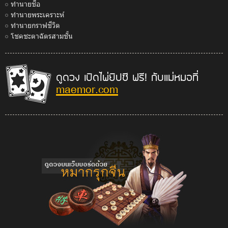
ทำนายชื่อ
ทำนายพระเคราะห์
ทำนายกราฟชีวิต
โชคชะตาฉัตรสามชั้น
ดูดวง เปิดไพ่ยิปซี ฟรี! กับแม่หมอที่
maemor.com