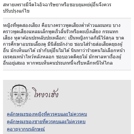
สหายเพราะมีจิตใจอิจฉาริษยาหรือชอบยุแหย่ผู้อื่นจึงควร
ปรับปรุงแก้ไข
หญิงที่พูดสองเสียง คือบางคราวพูดเสียงต่ำห้าวและแหบ บาง
คราวพูดเสียงแหลมเล็กพูดเร็วลิ้นรัวหรือตะเบ็งเสียง กระแทก
เสียง หูตาค้อนปะหลับปะเหลือก
: เป็นหญิงกาลกิณีไร้สกุล ขาด
การศึกษาอบรมเลี้ยงดู มีนิสัยมักง่าย ชอบใส่ร้ายส่อเสียดยุยงผู้
อื่น มักเห็นแก่ได้ เข้ากับผู้อื่นไม่ได้ นินทาว่าร้ายคนไม่เลือกหน้า
เนรคุณหน้าไหว้หลังหลอก ชอบอวดดีคุยโม้ มักพาลหาเรื่องผู้
อื่นอยู่เสมอ หากพบเห็นคนประเภทนี้จงรีบหลีกหนีให้ไกล
โหงวเฮ้ง
ดูลักษณะของหญิงที่ควรคบและไม่ควรคบ
ดูลักษณะของชายที่ควรคบและไม่ควรคบ
ดูอายุจากนรลักษณ์