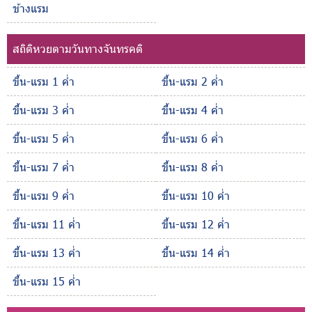
ข้างแรม
สถิติหวยตามวันทางจันทรคติ
ขึ้น-แรม 1 ค่ำ
ขึ้น-แรม 2 ค่ำ
ขึ้น-แรม 3 ค่ำ
ขึ้น-แรม 4 ค่ำ
ขึ้น-แรม 5 ค่ำ
ขึ้น-แรม 6 ค่ำ
ขึ้น-แรม 7 ค่ำ
ขึ้น-แรม 8 ค่ำ
ขึ้น-แรม 9 ค่ำ
ขึ้น-แรม 10 ค่ำ
ขึ้น-แรม 11 ค่ำ
ขึ้น-แรม 12 ค่ำ
ขึ้น-แรม 13 ค่ำ
ขึ้น-แรม 14 ค่ำ
ขึ้น-แรม 15 ค่ำ