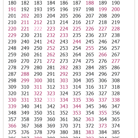
180
182
183
184
186
187
188
189
190
191
192
193
195
196
197
198
199
200
201
202
203
204
205
206
207
208
209
210
211
212
213
214
216
217
218
219
220
221
222
223
224
225
226
227
228
229
230
231
232
233
235
236
237
238
239
240
241
242
243
244
245
246
247
248
249
250
252
253
254
255
256
257
259
260
261
262
263
264
265
266
267
269
270
271
272
273
274
275
276
277
278
279
280
281
282
283
284
285
286
287
288
290
291
292
293
294
296
297
298
299
300
301
303
304
305
306
308
309
310
311
312
313
314
316
317
318
320
321
322
323
324
325
326
327
328
330
331
332
333
334
335
336
337
338
339
340
341
342
343
344
345
346
347
348
349
350
351
352
353
354
355
356
357
358
359
360
361
362
363
364
365
366
367
368
369
370
371
372
373
374
375
376
378
379
380
381
383
384
385