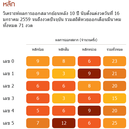
หลัก
วิเคราะห์ผลการออกสลากย้อนหลัง 10 ปี นับตั้งแต่งวดวันที่ 16
มกราคม 2559 จนถึงงวดปัจจุบัน รวมสถิติหวยออกเดือนมีนาคม
ทั้งหมด 71 งวด
ผลการออกสลาก (จำนวนครั้ง)
หลักร้อย
หลักสิบ
หลักหน่วย
รวมทั้งหมด
เลข 0
9
8
6
23
เลข 1
9
3
9
21
เลข 2
6
6
8
20
เลข 3
6
3
6
15
เลข 4
5
6
9
20
เลข 5
7
12
6
25