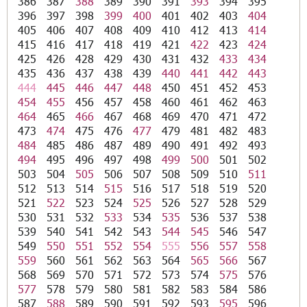
386
387
388
389
390
391
393
394
395
396
397
398
399
400
401
402
403
404
405
406
407
408
409
410
412
413
414
415
416
417
418
419
421
422
423
424
425
426
428
429
430
431
432
433
434
435
436
437
438
439
440
441
442
443
444
445
446
447
448
450
451
452
453
454
455
456
457
458
460
461
462
463
464
465
466
467
468
469
470
471
472
473
474
475
476
477
479
481
482
483
484
485
486
487
489
490
491
492
493
494
495
496
497
498
499
500
501
502
503
504
505
506
507
508
509
510
511
512
513
514
515
516
517
518
519
520
521
522
523
524
525
526
527
528
529
530
531
532
533
534
535
536
537
538
539
540
541
542
543
544
545
546
547
549
550
551
552
554
555
556
557
558
559
560
561
562
563
564
565
566
567
568
569
570
571
572
573
574
575
576
577
578
579
580
581
582
583
584
586
587
588
589
590
591
592
593
595
596