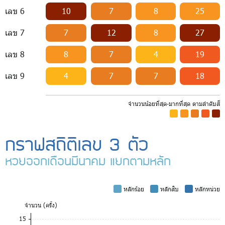
เลข 6
10
7
8
25
เลข 7
7
12
8
27
เลข 8
8
7
4
19
เลข 9
4
7
7
18
จำนวนน้อยที่สุด-มากที่สุด ตามลำดับสี
-
-
-
-
-
กราฟสถิติเลข 3 ตัว
หวยออกเดือนมีนาคม แยกตามหลัก
-
หลักร้อย
-
หลักสิบ
-
หลักหน่วย
จำ
นวน (ครั้ง)
15