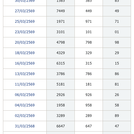
30/03/2569
1585
585
85
27/03/2569
7449
449
49
25/03/2569
1971
971
71
23/03/2569
3101
101
01
20/03/2569
4798
798
98
18/03/2569
4329
329
29
16/03/2569
6315
315
15
13/03/2569
3786
786
86
11/03/2569
5181
181
81
06/03/2569
2926
926
26
04/03/2569
1958
958
58
02/03/2569
3289
289
89
31/03/2568
6647
647
47