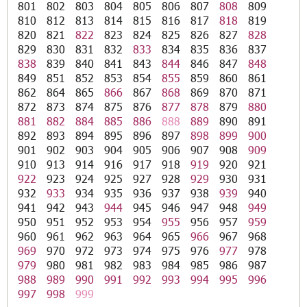
801
802
803
804
805
806
807
808
809
810
812
813
814
815
816
817
818
819
820
821
822
823
824
825
826
827
828
829
830
831
832
833
834
835
836
837
838
839
840
841
843
844
846
847
848
849
851
852
853
854
855
859
860
861
862
864
865
866
867
868
869
870
871
872
873
874
875
876
877
878
879
880
881
882
884
885
886
888
889
890
891
892
893
894
895
896
897
898
899
900
901
902
903
904
905
906
907
908
909
910
913
914
916
917
918
919
920
921
922
923
924
925
927
928
929
930
931
932
933
934
935
936
937
938
939
940
941
942
943
944
945
946
947
948
949
950
951
952
953
954
955
956
957
959
960
961
962
963
964
965
966
967
968
969
970
972
973
974
975
976
977
978
979
980
981
982
983
984
985
986
987
988
989
990
991
992
993
994
995
996
997
998
999