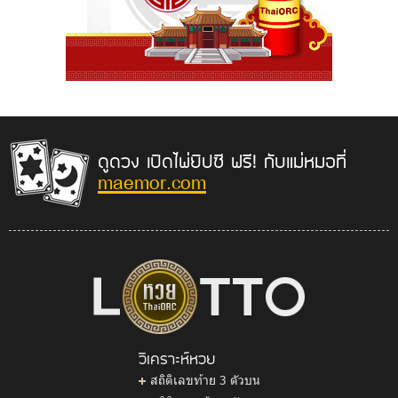
ดูดวง เปิดไพ่ยิปซี ฟรี! กับแม่หมอที่
maemor.com
วิเคราะห์หวย
สถิติเลขท้าย 3 ตัวบน