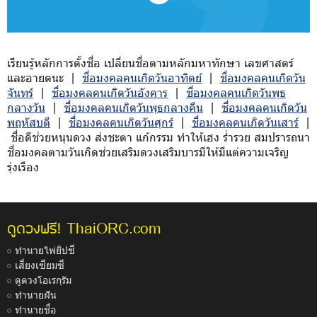
เรียนรู้หลักการตั้งชื่อ เปลี่ยนชื่อตามหลักมหาทักษา เลขศาสตร์
และอายตนะ |
ชื่อมงคลคนเกิดวันอาทิตย์
|
ชื่อมงคลคนเกิดวัน
จันทร์
|
ชื่อมงคลคนเกิดวันอังคาร
|
ชื่อมงคลคนเกิดวันพุธ
กลางวัน
|
ชื่อมงคลคนเกิดวันพุธกลางคืน
|
ชื่อมงคลคนเกิดวัน
พฤหัสบดี
|
ชื่อมงคลคนเกิดวันศุกร์
|
ชื่อมงคลคนเกิดวันเสาร์
|
ชื่อดีช่วยหนุนดวง ส่งชะตา แก้กรรม ทำให้เฮง ร่ำรวย สมปรารถนา
ชื่อมงคลตามวันเกิดช่วยเสริมดวงเสริมบารมีให้มีแต่ความเจริญ
รุ่งเรือง
ThaiORC.com
ดูดวงฟรี!
ทำนายไพ่ยิปซี
เสี่ยงเซียมซี
ดูดวงโอเรกุรัม
ทำนายฝัน
ทำนายชื่อ