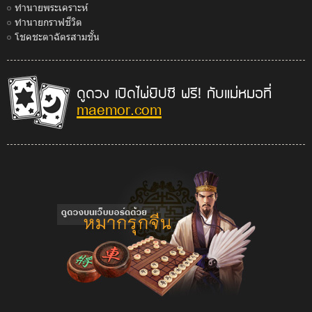
ทำนายพระเคราะห์
ทำนายกราฟชีวิต
โชคชะตาฉัตรสามชั้น
ดูดวง เปิดไพ่ยิปซี ฟรี! กับแม่หมอที่
maemor.com