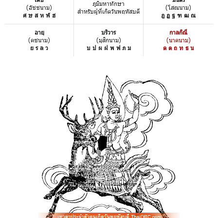
ภูมิมหาทักษา
(อัชชนาม)
(โสณนาม)
สำหรับผู้ที่เกิดวันพฤหัสบดี
ศ ษ ส ห ฬ ฮ
ฎ ฏ ฐ ฑ ฒ ณ
อายุ
บริวาร
กาลกิณี
(คชนาม)
(มุสิกนาม)
(นาคนาม)
ย ร ล ว
บ ป ผ ฝ พ ฟ ภ ม
ด ต ถ ท ธ น