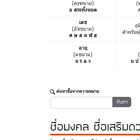
(ครุฑนาม)
(
อ สระทั้งหมด
เดช
ภู
(อัชชนาม)
สำหรับผู
ศ ษ ส ห ฬ ฮ
อายุ
(คชนาม)
ย ร ล ว
บ ป
ค้นหาชื่อจากความหมาย
ชื่อมงคล
ชื่อเสริมด