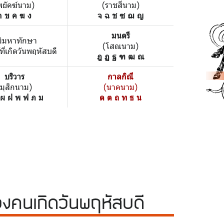
พยัคฆ์นาม)
(ราชสีนาม)
ก ข ค ฆ ง
จ ฉ ช ซ ฌ ญ
มนตรี
มิมหาทักษา
(โสณนาม)
้ที่เกิดวันพฤหัสบดี
ฎ ฏ ฐ ฑ ฒ ณ
บริวาร
กาลกิณี
(มุสิกนาม)
(นาคนาม)
 ผ ฝ พ ฟ ภ ม
ด ต ถ ท ธ น
วง
คนเกิดวันพฤหัสบดี