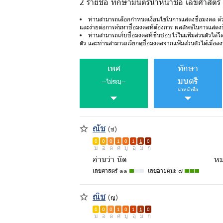
2 รายชื่อ ทักษามนตรีนำหน้าชื่อ เลขศาสตร์
ท่านสามารถเลือกกำหนดเงื่อนไขในการแสดงชื่อมงคล ด้
และง่ายต่อการค้นหาชื่อมงคลที่ต้องการ ผลลัพธ์ในการแสดง
ท่านสามารถเก็บชื่อมงคลที่ชื่นชอบไว้ในแฟ้มส่วนตัวได้โ
ตัว และท่านสามารถเรียกดูชื่อมงคลจากแฟ้มส่วนตัวได้เมื่อลงช
เพศ
ทักษา
มนตรี
--ไม่ระบุ--
นำหน้าชื่อ
ณัช
(ช)
0
0
0
1
0
1
1
0
บ
อ
ด
ศ
มู
อุ
ม
ก
อ่านว่า นัด
หม
เลขศาสตร์ ๑๑
เลขอายตนะ ๗
ณิช
(ญ)
0
0
0
1
0
1
1
0
บ
อ
ด
ศ
มู
อุ
ม
ก