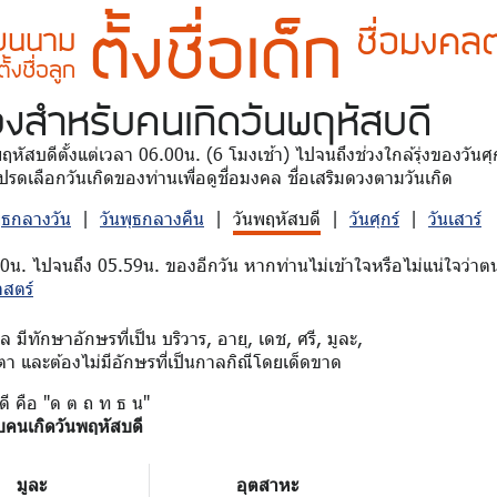
ตั้งชื่อเด็ก
ชื่อมงคลต
ี่ยนนาม
ตั้งชื่อลูก
วง
สำหรับคนเกิดวันพฤหัสบดี
นพฤหัสบดีตั้งแต่เวลา 06.00น. (6 โมงเช้า) ไปจนถึงช่วงใกล้รุ่งของวัน
รดเลือกวันเกิดของท่านเพื่อดูชื่อมงคล ชื่อเสริมดวงตามวันเกิด
พุธกลางวัน
|
วันพุธกลางคืน
|
วันพฤหัสบดี
|
วันศุกร์
|
วันเสาร์
00น. ไปจนถึง 05.59น. ของอีกวัน หากท่านไม่เข้าใจหรือไม่แน่ใจว่าตน
าสตร์
มีทักษาอักษรที่เป็น บริวาร, อายุ, เดช, ศรี, มูละ,
ตา และต้องไม่มีอักษรที่เป็นกาลกิณีโดยเด็ดขาด
ดี คือ "ด ต ถ ท ธ น"
บคนเกิดวันพฤหัสบดี
มูละ
อุตสาหะ