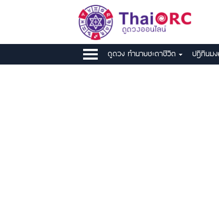
ดูดวง ทำนายชะตาชีวิต
ปฎิทินม