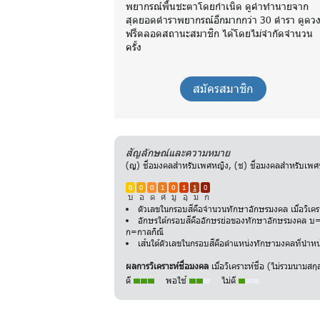
พยากรณ์พื้นชะตาโดยกำเนิด ดูคำทำนายจาก
สุดยอดตำราพยากรณ์อีกมากกว่า 30 ตำรา ดูดว
ฟรีตลอดสถานะสมาชิก ได้โดยไม่จำกัดจำนวน
ครั้ง
สมัครสมาชิก
สัญลักษณ์และความหมาย
(ญ) ชื่อมงคลสำหรับเพศหญิง, (ช) ชื่อมงคลสำหรับเ
0
0
0
1
0
1
1
0
บ
อ
ด
ศ
มู
อุ
ม
ก
ตัวเลขในกรอบสีคือจำนวนทักษาอักษรมงคล เมื่อวิเค
อักษรใต้กรอบสีคืออักษรย่อของทักษาอักษรมงคล บ=บ
ก=กาลกิณี
เส้นใต้ตัวเลขในกรอบสีคือตำแหน่งทักษามงคลที่นำหน้
ผลการวิเคราะห์ชื่อมงคล
เมื่อวิเคราะห์ชื่อ (ไม่รวมนาม
ดี
พอใช้
ไม่ดี