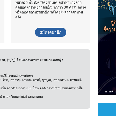
พยากรณ์พื้นชะตาโดยกำเนิด ดูคำทำนายจาก
ง
สุดยอดตำราพยากรณ์อีกมากกว่า 30 ตำรา ดูดวง
ฟรีตลอดสถานะสมาชิก ได้โดยไม่จำกัดจำนวน
ครั้ง
สมัครสมาชิก
พศชาย, (ช/ญ) ชื่อมงคลสำหรับเพศชายและเพศหญิง
ราะห์ชื่อตามหลักมหาทักษา
ริวาร, อ=อายุ, ด=เดช, ศ=ศรี, มู=มูละ, อุ=อุตสาหะ, ม=มนตรี,
าชื่อ จากตัวอย่างด้านบน ชื่อมงคลดังกล่าวมีทักษามนตรีนำหน้าชื่อ
สกุล) ตามหลักเลขศาสตร์ และอายตนะ