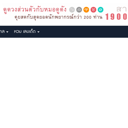
งคล
หวย เลขเด็ด