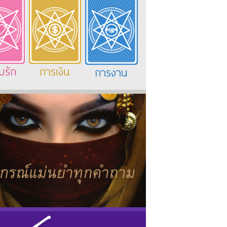
มรัก
การเงิน
การงาน