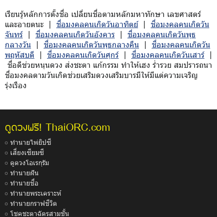
เรียนรู้หลักการตั้งชื่อ เปลี่ยนชื่อตามหลักมหาทักษา เลขศาสตร์
และอายตนะ |
ชื่อมงคลคนเกิดวันอาทิตย์
|
ชื่อมงคลคนเกิดวัน
จันทร์
|
ชื่อมงคลคนเกิดวันอังคาร
|
ชื่อมงคลคนเกิดวันพุธ
กลางวัน
|
ชื่อมงคลคนเกิดวันพุธกลางคืน
|
ชื่อมงคลคนเกิดวัน
พฤหัสบดี
|
ชื่อมงคลคนเกิดวันศุกร์
|
ชื่อมงคลคนเกิดวันเสาร์
|
ชื่อดีช่วยหนุนดวง ส่งชะตา แก้กรรม ทำให้เฮง ร่ำรวย สมปรารถนา
ชื่อมงคลตามวันเกิดช่วยเสริมดวงเสริมบารมีให้มีแต่ความเจริญ
รุ่งเรือง
ThaiORC.com
ดูดวงฟรี!
ทำนายไพ่ยิปซี
เสี่ยงเซียมซี
ดูดวงโอเรกุรัม
ทำนายฝัน
ทำนายชื่อ
ทำนายพระเคราะห์
ทำนายกราฟชีวิต
โชคชะตาฉัตรสามชั้น