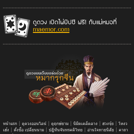
ดูดวง เปิดไพ่ยิปซี ฟรี! กับแม่หมอที่
maemor.com
|
|
|
|
|
หน้าแรก
ดูดวงออนไลน์
ดูฤกษ์ยาม
นิมิตเคล็ดลาง
ฮวงจุ้ย
โหงว
|
|
|
|
เฮ้ง
ตั้งชื่อ เปลี่ยนนาม
ปฎิทินจันทรคติไทย
อ่านใจทายนิสัย
คาถา