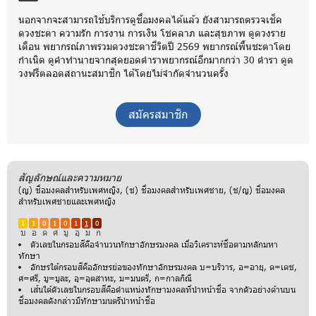
นอกจากจะสามารถใช้บริการดูชื่อมงคลได้แล้ว ยังสามารถตรวจเช็ค
ดวงชะตา ความรัก การงาน การเงิน โชคลาภ และสุขภาพ ดูดวงราย
เดือน พยากรณ์ภาพรวมดวงชะตาชีวิตปี 2569 พยากรณ์พื้นชะตาโดย
กำเนิด ดูคำทำนายจากสุดยอดตำราพยากรณ์อีกมากกว่า 30 ตำรา ดูด
วงฟรีตลอดสถานะสมาชิก ได้โดยไม่จำกัดจำนวนครั้ง
สมัครสมาชิก
สัญลักษณ์และความหมาย
(ญ) ชื่อมงคลสำหรับเพศหญิง, (ช) ชื่อมงคลสำหรับเพศชาย, (ช/ญ) ชื่อมงคล
สำหรับเพศชายและเพศหญิง
1
1
0
1
0
1
1
0
บ
อ
ด
ศ
มู
อุ
ม
ก
ตัวเลขในกรอบสีคือจำนวนทักษาอักษรมงคล เมื่อวิเคราะห์ชื่อตามหลักมหา
ทักษา
อักษรใต้กรอบสีคืออักษรย่อของทักษาอักษรมงคล บ=บริวาร, อ=อายุ, ด=เดช,
ศ=ศรี, มู=มูละ, อุ=อุตสาหะ, ม=มนตรี, ก=กาลกิณี
เส้นใต้ตัวเลขในกรอบสีคือตำแหน่งทักษามงคลที่นำหน้าชื่อ จากตัวอย่างด้านบน
ชื่อมงคลดังกล่าวมีทักษามนตรีนำหน้าชื่อ