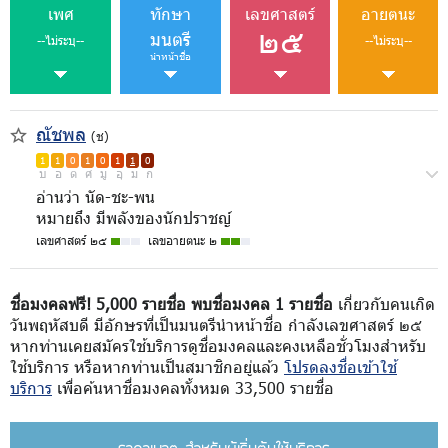
เพศ
ทักษา
เลขศาสตร์
อายตนะ
๒๕
มนตรี
--ไม่ระบุ--
--ไม่ระบุ--
นำหน้าชื่อ
ณัชพล
(ช)
1
1
0
1
0
1
1
0
บ
อ
ด
ศ
มู
อุ
ม
ก
อ่านว่า นัด-ชะ-พน
หมายถึง มีพลังของนักปราชญ์
เลขศาสตร์ ๒๕
เลขอายตนะ ๒
ชื่อมงคลฟรี! 5,000 รายชื่อ พบชื่อมงคล 1 รายชื่อ
เกี่ยวกับคนเกิด
วันพฤหัสบดี มีอักษรที่เป็นมนตรีนำหน้าชื่อ กำลังเลขศาสตร์ ๒๕
หากท่านเคยสมัครใช้บริการดูชื่อมงคลและคงเหลือชั่วโมงสำหรับ
ใช้บริการ หรือหากท่านเป็นสมาชิกอยู่แล้ว
โปรดลงชื่อเข้าใช้
บริการ
เพื่อค้นหาชื่อมงคลทั้งหมด 33,500 รายชื่อ