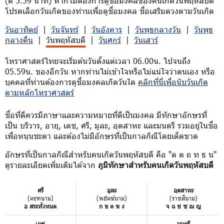
(ตี 5.59 นาที) หากไม่ต้องการดูชื่อมงคลของคนเกิดวันพฤหัสบดี
โปรดเลือกวันเกิดของท่านเพื่อดูชื่อมงคล ชื่อเสริมดวงตามวันเกิด
วันอาทิตย์
|
วันจันทร์
|
วันอังคาร
|
วันพุธกลางวัน
|
วันพุธ
กลางคืน
|
วันพฤหัสบดี
|
วันศุกร์
|
วันเสาร์
โหราศาสตร์ไทยจะเริ่มต้นวันตั้งแต่เวลา 06.00น. ไปจนถึง
05.59น. ของอีกวัน หากท่านไม่เข้าใจหรือไม่แน่ใจว่าตนเอง หรือ
บุคคลที่ท่านต้องการดูชื่อมงคลเกิดวันใด
คลิกที่นี่เพื่อนับวันเกิด
ตามหลักโหราศาสตร์
ชื่อที่ดีควรมีภาษาและความหมายที่ดีเป็นมงคล มีทักษาอักษรที่
เป็น บริวาร, อายุ, เดช, ศรี, มูละ, อุตสาหะ และมนตรี รวมอยู่ในชื่อ
เพื่อหนุนชะตา และต้องไม่มีอักษรที่เป็นกาลกิณีโดยเด็ดขาด
อักษรที่เป็นกาลกิณีสำหรับคนเกิดวันพฤหัสบดี คือ "ด ต ถ ท ธ น"
ดูรายละเอียดเพิ่มเติมได้จาก
ภูมิทักษาสำหรับคนเกิดวันพฤหัสบดี
ศรี
มูละ
อุตสาหะ
(ครุฑนาม)
(พยัคฆ์นาม)
(ราชสีนาม)
อ สระทั้งหมด
ก ข ค ฆ ง
จ ฉ ช ซ ฌ ญ
เดช
มนตรี