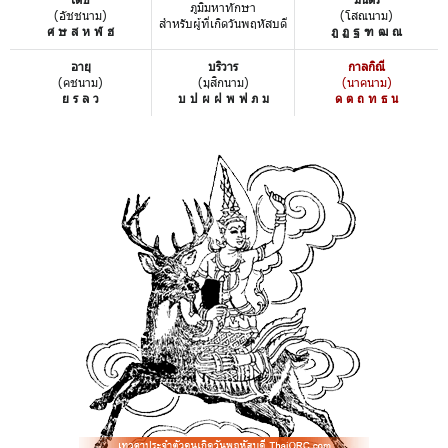
ภูมิมหาทักษา
(อัชชนาม)
(โสณนาม)
สำหรับผู้ที่เกิดวันพฤหัสบดี
ศ ษ ส ห ฬ ฮ
ฎ ฏ ฐ ฑ ฒ ณ
อายุ
บริวาร
กาลกิณี
(คชนาม)
(มุสิกนาม)
(นาคนาม)
ย ร ล ว
บ ป ผ ฝ พ ฟ ภ ม
ด ต ถ ท ธ น