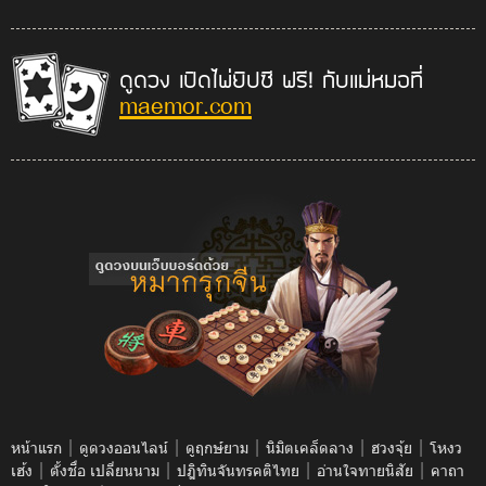
ดูดวง เปิดไพ่ยิปซี ฟรี! กับแม่หมอที่
maemor.com
|
|
|
|
|
หน้าแรก
ดูดวงออนไลน์
ดูฤกษ์ยาม
นิมิตเคล็ดลาง
ฮวงจุ้ย
โหงว
|
|
|
|
เฮ้ง
ตั้งชื่อ เปลี่ยนนาม
ปฎิทินจันทรคติไทย
อ่านใจทายนิสัย
คาถา