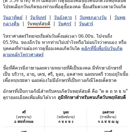
(ตี 5.59 นาที) หากไม่ต้องการดูชื่อมงคลของคนเกิดวันพฤหัสบดี
โปรดเลือกวันเกิดของท่านเพื่อดูชื่อมงคล ชื่อเสริมดวงตามวันเกิด
วันอาทิตย์
|
วันจันทร์
|
วันอังคาร
|
วันพุธกลางวัน
|
วันพุธ
กลางคืน
|
วันพฤหัสบดี
|
วันศุกร์
|
วันเสาร์
โหราศาสตร์ไทยจะเริ่มต้นวันตั้งแต่เวลา 06.00น. ไปจนถึง
05.59น. ของอีกวัน หากท่านไม่เข้าใจหรือไม่แน่ใจว่าตนเอง หรือ
บุคคลที่ท่านต้องการดูชื่อมงคลเกิดวันใด
คลิกที่นี่เพื่อนับวันเกิด
ตามหลักโหราศาสตร์
ชื่อที่ดีควรมีภาษาและความหมายที่ดีเป็นมงคล มีทักษาอักษรที่
เป็น บริวาร, อายุ, เดช, ศรี, มูละ, อุตสาหะ และมนตรี รวมอยู่ในชื่อ
เพื่อหนุนชะตา และต้องไม่มีอักษรที่เป็นกาลกิณีโดยเด็ดขาด
อักษรที่เป็นกาลกิณีสำหรับคนเกิดวันพฤหัสบดี คือ "ด ต ถ ท ธ น"
ดูรายละเอียดเพิ่มเติมได้จาก
ภูมิทักษาสำหรับคนเกิดวันพฤหัสบดี
ศรี
มูละ
อุตสาหะ
(ครุฑนาม)
(พยัคฆ์นาม)
(ราชสีนาม)
อ สระทั้งหมด
ก ข ค ฆ ง
จ ฉ ช ซ ฌ ญ
เดช
มนตรี