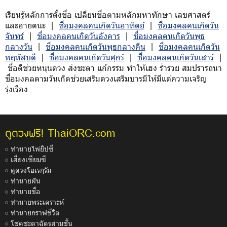
เรียนรู้หลักการตั้งชื่อ เปลี่ยนชื่อตามหลักมหาทักษา เลขศาสตร์
และอายตนะ |
ชื่อมงคลคนเกิดวันอาทิตย์
|
ชื่อมงคลคนเกิดวัน
จันทร์
|
ชื่อมงคลคนเกิดวันอังคาร
|
ชื่อมงคลคนเกิดวันพุธ
กลางวัน
|
ชื่อมงคลคนเกิดวันพุธกลางคืน
|
ชื่อมงคลคนเกิดวัน
พฤหัสบดี
|
ชื่อมงคลคนเกิดวันศุกร์
|
ชื่อมงคลคนเกิดวันเสาร์
|
ชื่อดีช่วยหนุนดวง ส่งชะตา แก้กรรม ทำให้เฮง ร่ำรวย สมปรารถนา
ชื่อมงคลตามวันเกิดช่วยเสริมดวงเสริมบารมีให้มีแต่ความเจริญ
รุ่งเรือง
ThaiORC.com
ดูดวงฟรี!
ทำนายไพ่ยิปซี
เสี่ยงเซียมซี
ดูดวงโอเรกุรัม
ทำนายฝัน
ทำนายชื่อ
ทำนายพระเคราะห์
ทำนายกราฟชีวิต
โชคชะตาฉัตรสามชั้น