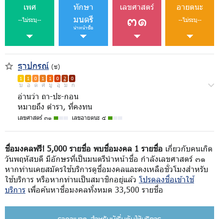
เพศ
ทักษา
เลขศาสตร์
อายตนะ
๓๑
มนตรี
--ไม่ระบุ--
--ไม่ระบุ--
นำหน้าชื่อ
ฐาปกรณ์
(ช)
1
1
0
1
1
0
2
0
บ
อ
ด
ศ
มู
อุ
ม
ก
อ่านว่า ถา-ปะ-กอน
หมายถึง ตำรา, ที่คงทน
เลขศาสตร์ ๓๑
เลขอายตนะ ๕
ชื่อมงคลฟรี! 5,000 รายชื่อ พบชื่อมงคล 1 รายชื่อ
เกี่ยวกับคนเกิด
วันพฤหัสบดี มีอักษรที่เป็นมนตรีนำหน้าชื่อ กำลังเลขศาสตร์ ๓๑
หากท่านเคยสมัครใช้บริการดูชื่อมงคลและคงเหลือชั่วโมงสำหรับ
ใช้บริการ หรือหากท่านเป็นสมาชิกอยู่แล้ว
โปรดลงชื่อเข้าใช้
บริการ
เพื่อค้นหาชื่อมงคลทั้งหมด 33,500 รายชื่อ