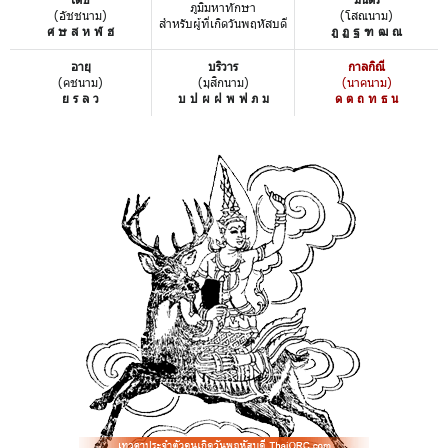
ภูมิมหาทักษา
(อัชชนาม)
(โสณนาม)
สำหรับผู้ที่เกิดวันพฤหัสบดี
ศ ษ ส ห ฬ ฮ
ฎ ฏ ฐ ฑ ฒ ณ
อายุ
บริวาร
กาลกิณี
(คชนาม)
(มุสิกนาม)
(นาคนาม)
ย ร ล ว
บ ป ผ ฝ พ ฟ ภ ม
ด ต ถ ท ธ น