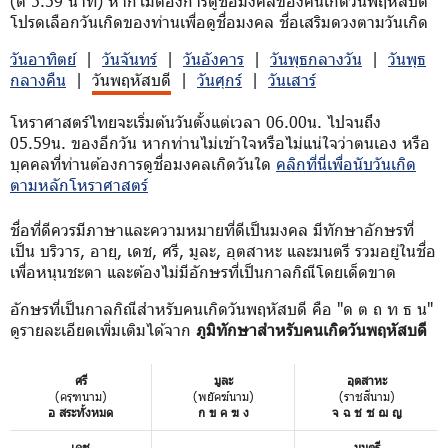
(ตี 5.59 นาที) หากไม่ต้องการดูชื่อมงคลของคนเกิดวันพฤหัสบดี
โปรดเลือกวันเกิดของท่านเพื่อดูชื่อมงคล ชื่อเสริมดวงตามวันเกิด
วันอาทิตย์
|
วันจันทร์
|
วันอังคาร
|
วันพุธกลางวัน
|
วันพุธ
กลางคืน
|
วันพฤหัสบดี
|
วันศุกร์
|
วันเสาร์
โหราศาสตร์ไทยจะเริ่มต้นวันตั้งแต่เวลา 06.00น. ไปจนถึง
05.59น. ของอีกวัน หากท่านไม่เข้าใจหรือไม่แน่ใจว่าตนเอง หรือ
บุคคลที่ท่านต้องการดูชื่อมงคลเกิดวันใด
คลิกที่นี่เพื่อนับวันเกิด
ตามหลักโหราศาสตร์
ชื่อที่ดีควรมีภาษาและความหมายที่ดีเป็นมงคล มีทักษาอักษรที่
เป็น บริวาร, อายุ, เดช, ศรี, มูละ, อุตสาหะ และมนตรี รวมอยู่ในชื่อ
เพื่อหนุนชะตา และต้องไม่มีอักษรที่เป็นกาลกิณีโดยเด็ดขาด
อักษรที่เป็นกาลกิณีสำหรับคนเกิดวันพฤหัสบดี คือ "ด ต ถ ท ธ น"
ดูรายละเอียดเพิ่มเติมได้จาก
ภูมิทักษาสำหรับคนเกิดวันพฤหัสบดี
ศรี
มูละ
อุตสาหะ
(ครุฑนาม)
(พยัคฆ์นาม)
(ราชสีนาม)
อ สระทั้งหมด
ก ข ค ฆ ง
จ ฉ ช ซ ฌ ญ
เดช
มนตรี