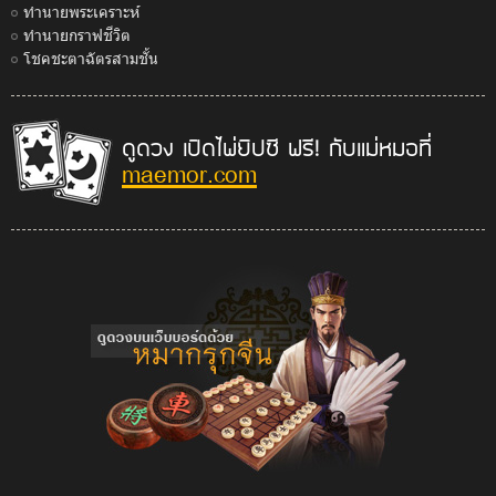
ทำนายพระเคราะห์
ทำนายกราฟชีวิต
โชคชะตาฉัตรสามชั้น
ดูดวง เปิดไพ่ยิปซี ฟรี! กับแม่หมอที่
maemor.com