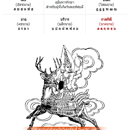
ภูมิมหาทักษา
(อัชชนาม)
(โสณนาม)
สำหรับผู้ที่เกิดวันพฤหัสบดี
ศ ษ ส ห ฬ ฮ
ฎ ฏ ฐ ฑ ฒ ณ
อายุ
บริวาร
กาลกิณี
(คชนาม)
(มุสิกนาม)
(นาคนาม)
ย ร ล ว
บ ป ผ ฝ พ ฟ ภ ม
ด ต ถ ท ธ น