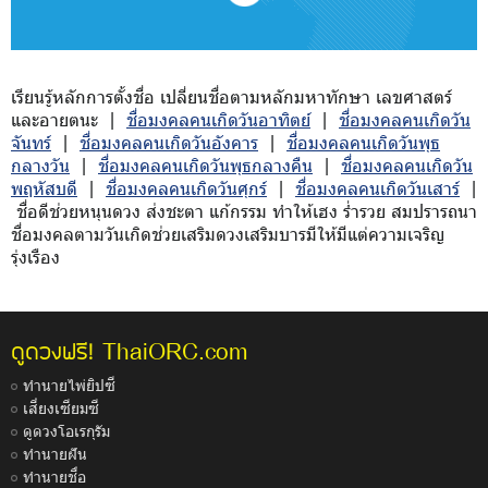
เรียนรู้หลักการตั้งชื่อ เปลี่ยนชื่อตามหลักมหาทักษา เลขศาสตร์
และอายตนะ |
ชื่อมงคลคนเกิดวันอาทิตย์
|
ชื่อมงคลคนเกิดวัน
จันทร์
|
ชื่อมงคลคนเกิดวันอังคาร
|
ชื่อมงคลคนเกิดวันพุธ
กลางวัน
|
ชื่อมงคลคนเกิดวันพุธกลางคืน
|
ชื่อมงคลคนเกิดวัน
พฤหัสบดี
|
ชื่อมงคลคนเกิดวันศุกร์
|
ชื่อมงคลคนเกิดวันเสาร์
|
ชื่อดีช่วยหนุนดวง ส่งชะตา แก้กรรม ทำให้เฮง ร่ำรวย สมปรารถนา
ชื่อมงคลตามวันเกิดช่วยเสริมดวงเสริมบารมีให้มีแต่ความเจริญ
รุ่งเรือง
ThaiORC.com
ดูดวงฟรี!
ทำนายไพ่ยิปซี
เสี่ยงเซียมซี
ดูดวงโอเรกุรัม
ทำนายฝัน
ทำนายชื่อ