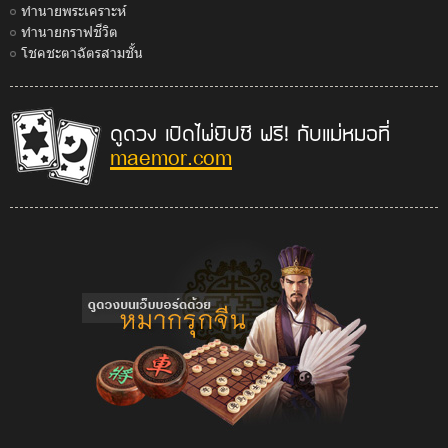
ทำนายพระเคราะห์
ทำนายกราฟชีวิต
โชคชะตาฉัตรสามชั้น
ดูดวง เปิดไพ่ยิปซี ฟรี! กับแม่หมอที่
maemor.com