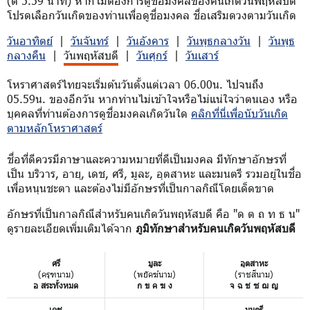
(ตี 5.59 นาที) หากไม่ต้องการดูชื่อมงคลของคนเกิดวันพฤหัสบดี
โปรดเลือกวันเกิดของท่านเพื่อดูชื่อมงคล ชื่อเสริมดวงตามวันเกิด
วันอาทิตย์
|
วันจันทร์
|
วันอังคาร
|
วันพุธกลางวัน
|
วันพุธ
กลางคืน
|
วันพฤหัสบดี
|
วันศุกร์
|
วันเสาร์
โหราศาสตร์ไทยจะเริ่มต้นวันตั้งแต่เวลา 06.00น. ไปจนถึง
05.59น. ของอีกวัน หากท่านไม่เข้าใจหรือไม่แน่ใจว่าตนเอง หรือ
บุคคลที่ท่านต้องการดูชื่อมงคลเกิดวันใด
คลิกที่นี่เพื่อนับวันเกิด
ตามหลักโหราศาสตร์
ชื่อที่ดีควรมีภาษาและความหมายที่ดีเป็นมงคล มีทักษาอักษรที่
เป็น บริวาร, อายุ, เดช, ศรี, มูละ, อุตสาหะ และมนตรี รวมอยู่ในชื่อ
เพื่อหนุนชะตา และต้องไม่มีอักษรที่เป็นกาลกิณีโดยเด็ดขาด
อักษรที่เป็นกาลกิณีสำหรับคนเกิดวันพฤหัสบดี คือ "ด ต ถ ท ธ น"
ดูรายละเอียดเพิ่มเติมได้จาก
ภูมิทักษาสำหรับคนเกิดวันพฤหัสบดี
ศรี
มูละ
อุตสาหะ
(ครุฑนาม)
(พยัคฆ์นาม)
(ราชสีนาม)
อ สระทั้งหมด
ก ข ค ฆ ง
จ ฉ ช ซ ฌ ญ
เดช
มนตรี