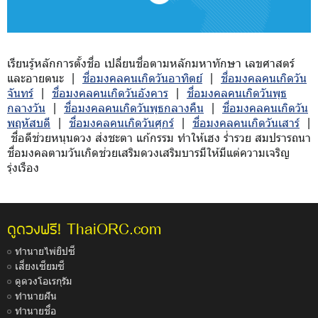
เรียนรู้หลักการตั้งชื่อ เปลี่ยนชื่อตามหลักมหาทักษา เลขศาสตร์
และอายตนะ |
ชื่อมงคลคนเกิดวันอาทิตย์
|
ชื่อมงคลคนเกิดวัน
จันทร์
|
ชื่อมงคลคนเกิดวันอังคาร
|
ชื่อมงคลคนเกิดวันพุธ
กลางวัน
|
ชื่อมงคลคนเกิดวันพุธกลางคืน
|
ชื่อมงคลคนเกิดวัน
พฤหัสบดี
|
ชื่อมงคลคนเกิดวันศุกร์
|
ชื่อมงคลคนเกิดวันเสาร์
|
ชื่อดีช่วยหนุนดวง ส่งชะตา แก้กรรม ทำให้เฮง ร่ำรวย สมปรารถนา
ชื่อมงคลตามวันเกิดช่วยเสริมดวงเสริมบารมีให้มีแต่ความเจริญ
รุ่งเรือง
ThaiORC.com
ดูดวงฟรี!
ทำนายไพ่ยิปซี
เสี่ยงเซียมซี
ดูดวงโอเรกุรัม
ทำนายฝัน
ทำนายชื่อ