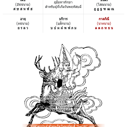
ภูมิมหาทักษา
(อัชชนาม)
(โสณนาม)
สำหรับผู้ที่เกิดวันพฤหัสบดี
ศ ษ ส ห ฬ ฮ
ฎ ฏ ฐ ฑ ฒ ณ
อายุ
บริวาร
กาลกิณี
(คชนาม)
(มุสิกนาม)
(นาคนาม)
ย ร ล ว
บ ป ผ ฝ พ ฟ ภ ม
ด ต ถ ท ธ น