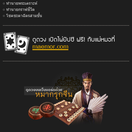
ทำนายพระเคราะห์
ทำนายกราฟชีวิต
โชคชะตาฉัตรสามชั้น
ดูดวง เปิดไพ่ยิปซี ฟรี! กับแม่หมอที่
maemor.com