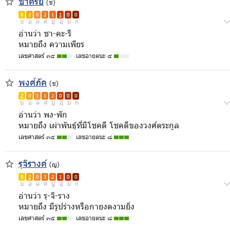
ชาครีย์
(ช)
0
2
0
2
1
1
0
0
บ
อ
ด
ศ
มู
อุ
ม
ก
อ่านว่า ชา-คะ-รี
หมายถึง ความเพียร
เลขศาสตร์ ๓๕
เลขอายตนะ ๕
พงศ์ภัค
(ช)
2
0
1
1
2
0
0
0
บ
อ
ด
ศ
มู
อุ
ม
ก
อ่านว่า พง-พัก
หมายถึง เผ่าพันธุ์ที่มีโชคดี โชคดีของวงศ์ตระกูล
เลขศาสตร์ ๓๕
เลขอายตนะ ๘
รุจิรางค์
(ญ)
0
2
0
3
2
1
0
0
บ
อ
ด
ศ
มู
อุ
ม
ก
อ่านว่า รุ-จิ-ราง
หมายถึง มีรูปร่างหรือกายงดงามยิ่ง
เลขศาสตร์ ๓๕
เลขอายตนะ ๘