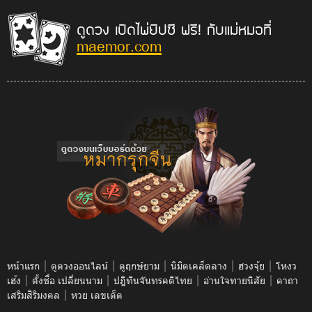
ดูดวง เปิดไพ่ยิปซี ฟรี! กับแม่หมอที่
maemor.com
|
|
|
|
|
หน้าแรก
ดูดวงออนไลน์
ดูฤกษ์ยาม
นิมิตเคล็ดลาง
ฮวงจุ้ย
โหงว
|
|
|
|
เฮ้ง
ตั้งชื่อ เปลี่ยนนาม
ปฎิทินจันทรคติไทย
อ่านใจทายนิสัย
คาถา
|
เสริมสิริมงคล
หวย เลขเด็ด