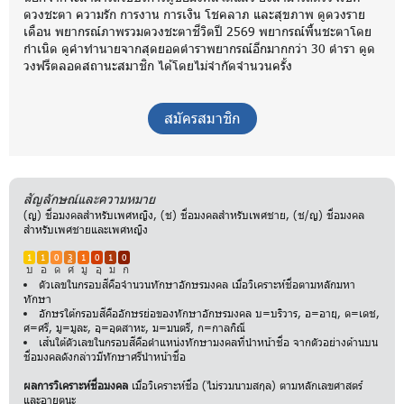
ดวงชะตา ความรัก การงาน การเงิน โชคลาภ และสุขภาพ ดูดวงราย
เดือน พยากรณ์ภาพรวมดวงชะตาชีวิตปี 2569 พยากรณ์พื้นชะตาโดย
กำเนิด ดูคำทำนายจากสุดยอดตำราพยากรณ์อีกมากกว่า 30 ตำรา ดูด
วงฟรีตลอดสถานะสมาชิก ได้โดยไม่จำกัดจำนวนครั้ง
สมัครสมาชิก
สัญลักษณ์และความหมาย
(ญ) ชื่อมงคลสำหรับเพศหญิง, (ช) ชื่อมงคลสำหรับเพศชาย, (ช/ญ) ชื่อมงคล
สำหรับเพศชายและเพศหญิง
1
1
0
3
1
0
1
0
บ
อ
ด
ศ
มู
อุ
ม
ก
ตัวเลขในกรอบสีคือจำนวนทักษาอักษรมงคล เมื่อวิเคราะห์ชื่อตามหลักมหา
ทักษา
อักษรใต้กรอบสีคืออักษรย่อของทักษาอักษรมงคล บ=บริวาร, อ=อายุ, ด=เดช,
ศ=ศรี, มู=มูละ, อุ=อุตสาหะ, ม=มนตรี, ก=กาลกิณี
เส้นใต้ตัวเลขในกรอบสีคือตำแหน่งทักษามงคลที่นำหน้าชื่อ จากตัวอย่างด้านบน
ชื่อมงคลดังกล่าวมีทักษาศรีนำหน้าชื่อ
ผลการวิเคราะห์ชื่อมงคล
เมื่อวิเคราะห์ชื่อ (ไม่รวมนามสกุล) ตามหลักเลขศาสตร์
และอายตนะ