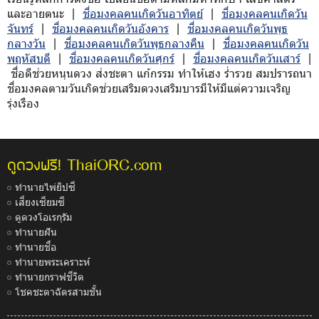
และอายตนะ |
ชื่อมงคลคนเกิดวันอาทิตย์
|
ชื่อมงคลคนเกิดวัน
จันทร์
|
ชื่อมงคลคนเกิดวันอังคาร
|
ชื่อมงคลคนเกิดวันพุธ
กลางวัน
|
ชื่อมงคลคนเกิดวันพุธกลางคืน
|
ชื่อมงคลคนเกิดวัน
พฤหัสบดี
|
ชื่อมงคลคนเกิดวันศุกร์
|
ชื่อมงคลคนเกิดวันเสาร์
|
ชื่อดีช่วยหนุนดวง ส่งชะตา แก้กรรม ทำให้เฮง ร่ำรวย สมปรารถนา
ชื่อมงคลตามวันเกิดช่วยเสริมดวงเสริมบารมีให้มีแต่ความเจริญ
รุ่งเรือง
ThaiORC.com
ดูดวงฟรี!
ทำนายไพ่ยิปซี
เสี่ยงเซียมซี
ดูดวงโอเรกุรัม
ทำนายฝัน
ทำนายชื่อ
ทำนายพระเคราะห์
ทำนายกราฟชีวิต
โชคชะตาฉัตรสามชั้น