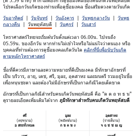
(ตี 5.59 นาที) หากไม่ต้องการดูชื่อมงคลของคนเกิดวันพฤหัสบดี
โปรดเลือกวันเกิดของท่านเพื่อดูชื่อมงคล ชื่อเสริมดวงตามวันเกิด
วันอาทิตย์
|
วันจันทร์
|
วันอังคาร
|
วันพุธกลางวัน
|
วันพุธ
กลางคืน
|
วันพฤหัสบดี
|
วันศุกร์
|
วันเสาร์
โหราศาสตร์ไทยจะเริ่มต้นวันตั้งแต่เวลา 06.00น. ไปจนถึง
05.59น. ของอีกวัน หากท่านไม่เข้าใจหรือไม่แน่ใจว่าตนเอง หรือ
บุคคลที่ท่านต้องการดูชื่อมงคลเกิดวันใด
คลิกที่นี่เพื่อนับวันเกิด
ตามหลักโหราศาสตร์
ชื่อที่ดีควรมีภาษาและความหมายที่ดีเป็นมงคล มีทักษาอักษรที่
เป็น บริวาร, อายุ, เดช, ศรี, มูละ, อุตสาหะ และมนตรี รวมอยู่ในชื่อ
เพื่อหนุนชะตา และต้องไม่มีอักษรที่เป็นกาลกิณีโดยเด็ดขาด
อักษรที่เป็นกาลกิณีสำหรับคนเกิดวันพฤหัสบดี คือ "ด ต ถ ท ธ น"
ดูรายละเอียดเพิ่มเติมได้จาก
ภูมิทักษาสำหรับคนเกิดวันพฤหัสบดี
ศรี
มูละ
อุตสาหะ
(ครุฑนาม)
(พยัคฆ์นาม)
(ราชสีนาม)
อ สระทั้งหมด
ก ข ค ฆ ง
จ ฉ ช ซ ฌ ญ
เดช
มนตรี