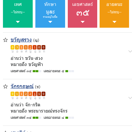
เพศ
ทักษา
เลขศาสตร์
อายตนะ
๓๕
มูละ
--ไม่ระบุ--
--ไม่ระบุ--
รวมอยู่ในชื่อ
ขวัญสรวง
(ญ)
0
3
1
1
2
1
0
0
บ
อ
ด
ศ
มู
อุ
ม
ก
อ่านว่า ขวัน-สวง
หมายถึง ขวัญฟ้า
เลขศาสตร์ ๓๕
เลขอายตนะ ๕
จักรกฤษณ์
(ช)
0
1
1
2
2
1
1
0
บ
อ
ด
ศ
มู
อุ
ม
ก
อ่านว่า จัก-กริด
หมายถึง พระนารายณ์ทรงจักร
เลขศาสตร์ ๓๕
เลขอายตนะ ๔