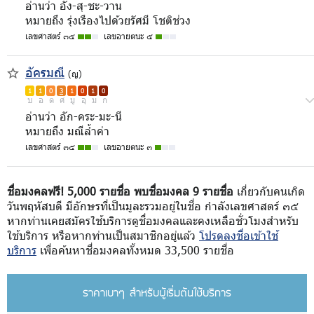
อ่านว่า อัง-สุ-ชะ-วาน
หมายถึง รุ่งเรืองไปด้วยรัศมี โชติช่วง
เลขศาสตร์ ๓๕
เลขอายตนะ ๕
อัครมณี
(ญ)
1
1
0
3
1
0
1
0
บ
อ
ด
ศ
มู
อุ
ม
ก
อ่านว่า อัก-คระ-มะ-นี
หมายถึง มณีล้ำค่า
เลขศาสตร์ ๓๕
เลขอายตนะ ๓
ชื่อมงคลฟรี! 5,000 รายชื่อ พบชื่อมงคล 9 รายชื่อ
เกี่ยวกับคนเกิด
วันพฤหัสบดี มีอักษรที่เป็นมูละรวมอยู่ในชื่อ กำลังเลขศาสตร์ ๓๕
หากท่านเคยสมัครใช้บริการดูชื่อมงคลและคงเหลือชั่วโมงสำหรับ
ใช้บริการ หรือหากท่านเป็นสมาชิกอยู่แล้ว
โปรดลงชื่อเข้าใช้
บริการ
เพื่อค้นหาชื่อมงคลทั้งหมด 33,500 รายชื่อ
ราคาเบาๆ สำหรับผู้เริ่มต้นใช้บริการ