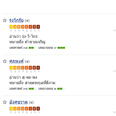
รุ่งวิกรัย
(ช)
0
4
0
3
2
0
0
0
บ
อ
ด
ศ
มู
อุ
ม
ก
อ่านว่า รุ่ง-วิ-ไกร
หมายถึง ค้าขายเจริญ
เลขศาสตร์ ๓๕
เลขอายตนะ ๙
ศุภพงศ์
(ช)
2
0
2
1
1
0
0
0
บ
อ
ด
ศ
มู
อุ
ม
ก
อ่านว่า สุ-พะ-พง
หมายถึง สายตระกูลที่ดีงาม
เลขศาสตร์ ๓๕
เลขอายตนะ ๒
อังศุชวาล
(ช)
0
2
1
4
1
1
0
0
บ
อ
ด
ศ
มู
อุ
ม
ก