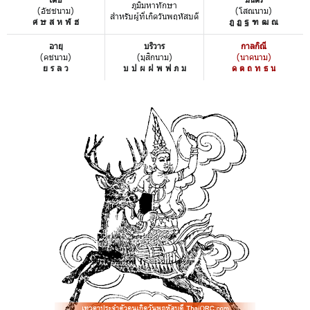
ภูมิมหาทักษา
(อัชชนาม)
(โสณนาม)
สำหรับผู้ที่เกิดวันพฤหัสบดี
ศ ษ ส ห ฬ ฮ
ฎ ฏ ฐ ฑ ฒ ณ
อายุ
บริวาร
กาลกิณี
(คชนาม)
(มุสิกนาม)
(นาคนาม)
ย ร ล ว
บ ป ผ ฝ พ ฟ ภ ม
ด ต ถ ท ธ น