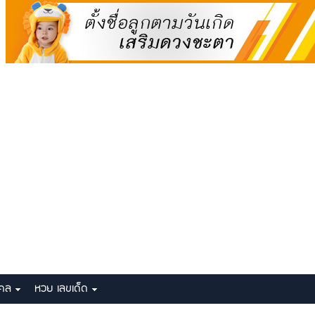
งคล
หวย เลขเด็ด