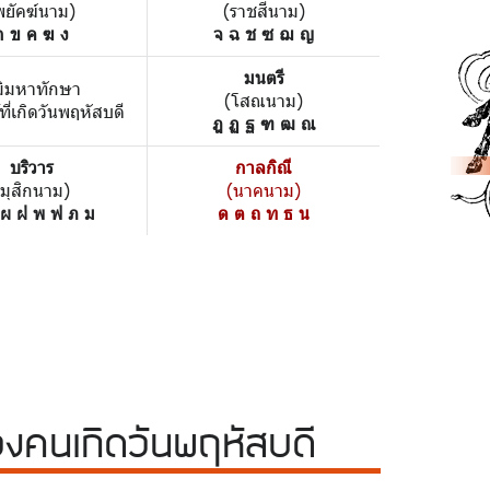
พยัคฆ์นาม)
(ราชสีนาม)
ก ข ค ฆ ง
จ ฉ ช ซ ฌ ญ
มนตรี
มิมหาทักษา
(โสณนาม)
้ที่เกิดวันพฤหัสบดี
ฎ ฏ ฐ ฑ ฒ ณ
บริวาร
กาลกิณี
(มุสิกนาม)
(นาคนาม)
 ผ ฝ พ ฟ ภ ม
ด ต ถ ท ธ น
วง
คนเกิดวันพฤหัสบดี