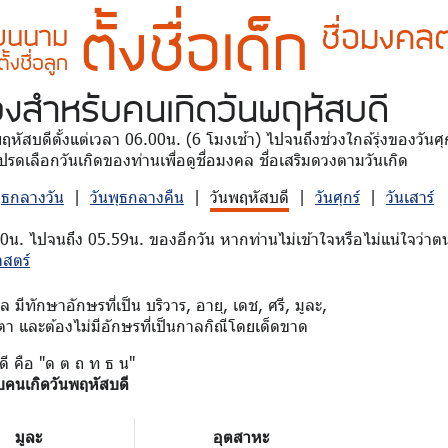
ตั้งชื่อเด็ก
ชื่อมงคลต
ี่ยนนาม
ตั้งชื่อลูก
วง
สำหรับคนเกิดวันพฤหัสบดี
นพฤหัสบดีตั้งแต่เวลา 06.00น. (6 โมงเช้า) ไปจนถึงช่วงใกล้รุ่งของวัน
รดเลือกวันเกิดของท่านเพื่อดูชื่อมงคล ชื่อเสริมดวงตามวันเกิด
พุธกลางวัน
|
วันพุธกลางคืน
|
วันพฤหัสบดี
|
วันศุกร์
|
วันเสาร์
00น. ไปจนถึง 05.59น. ของอีกวัน หากท่านไม่เข้าใจหรือไม่แน่ใจว่าตน
าสตร์
มีทักษาอักษรที่เป็น บริวาร, อายุ, เดช, ศรี, มูละ,
ตา และต้องไม่มีอักษรที่เป็นกาลกิณีโดยเด็ดขาด
ดี คือ "ด ต ถ ท ธ น"
บคนเกิดวันพฤหัสบดี
มูละ
อุตสาหะ