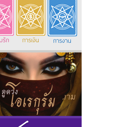
มรัก
การเงิน
การงาน