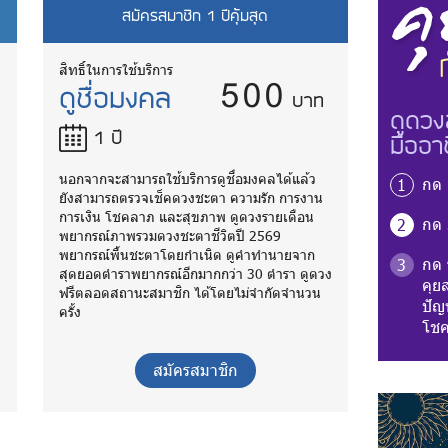
สมัครสมาชิก 1 ปีคุ้มสุด
500
สิทธิ์ในการใช้บริการ
ดูชื่อมงคล
บาท
ดูดวง
1 ปี
มืออา
นอกจากจะสามารถใช้บริการดูชื่อมงคลได้แล้ว
กด
1
ยังสามารถตรวจเช็คดวงชะตา ความรัก การงาน
การเงิน โชคลาภ และสุขภาพ ดูดวงรายเดือน
กด
2
พยากรณ์ภาพรวมดวงชะตาชีวิตปี 2569
พยากรณ์พื้นชะตาโดยกำเนิด ดูคำทำนายจาก
กด
3
ง
สุดยอดตำราพยากรณ์อีกมากกว่า 30 ตำรา ดูดวง
คุย
ฟรีตลอดสถานะสมาชิก ได้โดยไม่จำกัดจำนวน
ปัญห
ครั้ง
โชค
สมัครสมาชิก