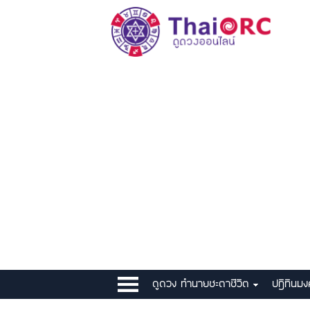
ดูดวง ทำนายชะตาชีวิต
ปฎิทินม