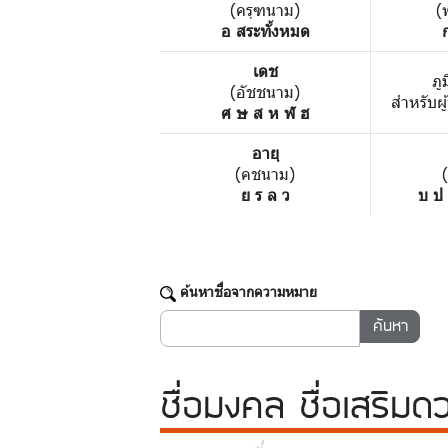
(ครุฑนาม)
(
อ สระทั้งหมด
เดช
ภู
(อัชชนาม)
สำหรับผู
ศ ษ ส ห ฬ ฮ
อายุ
(คชนาม)
ย ร ล ว
บ ป
ค้นหาชื่อจากความหมาย
ชื่อมงคล
ชื่อเสริมด