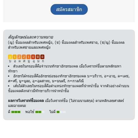
สมัครสมาชิก
สัญลักษณ์และความหมาย
(ญ) ชื่อมงคลสำหรับเพศหญิง, (ช) ชื่อมงคลสำหรับเพศชาย, (ช/ญ) ชื่อมงคล
สำหรับเพศชายและเพศหญิง
1
1
2
2
1
0
0
0
บ
อ
ด
ศ
มู
อุ
ม
ก
ตัวเลขในกรอบสีคือจำนวนทักษาอักษรมงคล เมื่อวิเคราะห์ชื่อตามหลักมหา
ทักษา
อักษรใต้กรอบสีคืออักษรย่อของทักษาอักษรมงคล บ=บริวาร, อ=อายุ, ด=เดช,
ศ=ศรี, มู=มูละ, อุ=อุตสาหะ, ม=มนตรี, ก=กาลกิณี
เส้นใต้ตัวเลขในกรอบสีคือตำแหน่งทักษามงคลที่นำหน้าชื่อ จากตัวอย่างด้านบน
ชื่อมงคลดังกล่าวมีทักษาบริวารนำหน้าชื่อ
ผลการวิเคราะห์ชื่อมงคล
เมื่อวิเคราะห์ชื่อ (ไม่รวมนามสกุล) ตามหลักเลขศาสตร์
และอายตนะ
ดี
พอใช้
ไม่ดี