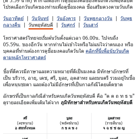
(ตี 5.59 นาที) หากไม่ต้องการดูชื่อมงคลของคนเกิดวันพฤหัสบดี
โปรดเลือกวันเกิดของท่านเพื่อดูชื่อมงคล ชื่อเสริมดวงตามวันเกิด
วันอาทิตย์
|
วันจันทร์
|
วันอังคาร
|
วันพุธกลางวัน
|
วันพุธ
กลางคืน
|
วันพฤหัสบดี
|
วันศุกร์
|
วันเสาร์
โหราศาสตร์ไทยจะเริ่มต้นวันตั้งแต่เวลา 06.00น. ไปจนถึง
05.59น. ของอีกวัน หากท่านไม่เข้าใจหรือไม่แน่ใจว่าตนเอง หรือ
บุคคลที่ท่านต้องการดูชื่อมงคลเกิดวันใด
คลิกที่นี่เพื่อนับวันเกิด
ตามหลักโหราศาสตร์
ชื่อที่ดีควรมีภาษาและความหมายที่ดีเป็นมงคล มีทักษาอักษรที่
เป็น บริวาร, อายุ, เดช, ศรี, มูละ, อุตสาหะ และมนตรี รวมอยู่ในชื่อ
เพื่อหนุนชะตา และต้องไม่มีอักษรที่เป็นกาลกิณีโดยเด็ดขาด
อักษรที่เป็นกาลกิณีสำหรับคนเกิดวันพฤหัสบดี คือ "ด ต ถ ท ธ น"
ดูรายละเอียดเพิ่มเติมได้จาก
ภูมิทักษาสำหรับคนเกิดวันพฤหัสบดี
ศรี
มูละ
อุตสาหะ
(ครุฑนาม)
(พยัคฆ์นาม)
(ราชสีนาม)
อ สระทั้งหมด
ก ข ค ฆ ง
จ ฉ ช ซ ฌ ญ
เดช
มนตรี