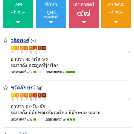
เพศ
ทักษา
เลขศาสตร์
อายตนะ
๔๗
มูละ
--ไม่ระบุ--
--ไม่ระบุ--
รวมอยู่ในชื่อ
จรัสพงศ์
(ช)
1
1
2
1
1
1
0
0
บ
อ
ด
ศ
มู
อุ
ม
ก
อ่านว่า จะ-หรัด-พง
หมายถึง ตระกูลที่รุ่งเรือง
เลขศาสตร์ ๔๗
เลขอายตนะ ๖
ชวัลลักษณ์
(ญ)
0
3
1
2
1
1
1
0
บ
อ
ด
ศ
มู
อุ
ม
ก
อ่านว่า ชะ-วัน-ลัก
หมายถึง มีลักษณะอันรุ่งเรือง มีลักษณะงดงาม
เลขศาสตร์ ๔๗
เลขอายตนะ ๗