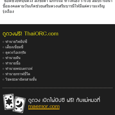
ชื่อดีช่วยหนุนดวง ส่งชะตา แก้กรรม ทำให้เฮง ร่ำรวย สมปรารถนา
ชื่อมงคลตามวันเกิดช่วยเสริมดวงเสริมบารมีให้มีแต่ความเจริญ
รุ่งเรือง
ThaiORC.com
ดูดวงฟรี!
ทำนายไพ่ยิปซี
เสี่ยงเซียมซี
ดูดวงโอเรกุรัม
ทำนายฝัน
ทำนายชื่อ
ทำนายพระเคราะห์
ทำนายกราฟชีวิต
โชคชะตาฉัตรสามชั้น
ดูดวง เปิดไพ่ยิปซี ฟรี! กับแม่หมอที่
maemor.com