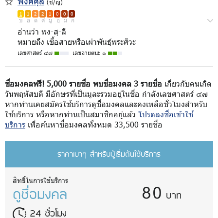
พงศ์ศุลี
(ช/ญ)
1
1
2
2
1
0
0
0
บ
อ
ด
ศ
มู
อุ
ม
ก
อ่านว่า พง-สุ-ลี
หมายถึง เชื้อสายหรือเผ่าพันธุ์พระศิวะ
เลขศาสตร์ ๔๗
เลขอายตนะ ๑
ชื่อมงคลฟรี! 5,000 รายชื่อ พบชื่อมงคล 3 รายชื่อ
เกี่ยวกับคนเกิด
วันพฤหัสบดี มีอักษรที่เป็นมูละรวมอยู่ในชื่อ กำลังเลขศาสตร์ ๔๗
หากท่านเคยสมัครใช้บริการดูชื่อมงคลและคงเหลือชั่วโมงสำหรับ
ใช้บริการ หรือหากท่านเป็นสมาชิกอยู่แล้ว
โปรดลงชื่อเข้าใช้
บริการ
เพื่อค้นหาชื่อมงคลทั้งหมด 33,500 รายชื่อ
ราคาเบาๆ สำหรับผู้เริ่มต้นใช้บริการ
80
สิทธิ์ในการใช้บริการ
ดูชื่อมงคล
บาท
24 ชั่วโมง