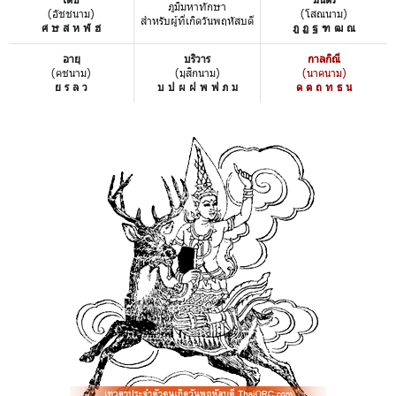
ภูมิมหาทักษา
(อัชชนาม)
(โสณนาม)
สำหรับผู้ที่เกิดวันพฤหัสบดี
ศ ษ ส ห ฬ ฮ
ฎ ฏ ฐ ฑ ฒ ณ
อายุ
บริวาร
กาลกิณี
(คชนาม)
(มุสิกนาม)
(นาคนาม)
ย ร ล ว
บ ป ผ ฝ พ ฟ ภ ม
ด ต ถ ท ธ น