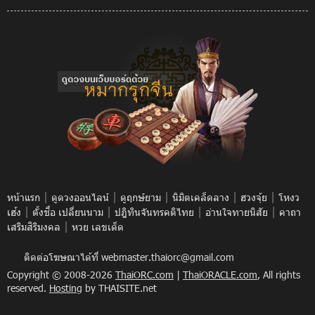
|
|
|
|
|
หน้าแรก
ดูดวงออนไลน์
ดูฤกษ์ยาม
นิมิตเคล็ดลาง
ฮวงจุ้ย
โหงว
|
|
|
|
เฮ้ง
ตั้งชื่อ เปลี่ยนนาม
ปฎิทินจันทรคติไทย
อ่านใจทายนิสัย
คาถา
|
เสริมสิริมงคล
หวย เลขเด็ด
ติดต่อโฆษณาได้ที่
webmaster.thaiorc@gmail.com
Copyright © 2008-2026
ThaiORC.com
|
ThaiORACLE.com
, All rights
reserved.
Hosting
by THAISITE.net