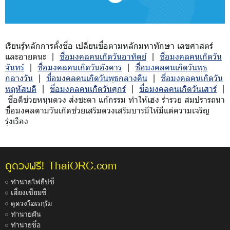
เรียนรู้หลักการตั้งชื่อ เปลี่ยนชื่อตามหลักมหาทักษา เลขศาสตร์
และอายตนะ |
ชื่อมงคลคนเกิดวันอาทิตย์
|
ชื่อมงคลคนเกิดวัน
จันทร์
|
ชื่อมงคลคนเกิดวันอังคาร
|
ชื่อมงคลคนเกิดวันพุธ
กลางวัน
|
ชื่อมงคลคนเกิดวันพุธกลางคืน
|
ชื่อมงคลคนเกิดวัน
พฤหัสบดี
|
ชื่อมงคลคนเกิดวันศุกร์
|
ชื่อมงคลคนเกิดวันเสาร์
|
ชื่อดีช่วยหนุนดวง ส่งชะตา แก้กรรม ทำให้เฮง ร่ำรวย สมปรารถนา
ชื่อมงคลตามวันเกิดช่วยเสริมดวงเสริมบารมีให้มีแต่ความเจริญ
รุ่งเรือง
ThaiORC.com
ดูดวงฟรี!
ทำนายไพ่ยิปซี
เสี่ยงเซียมซี
ดูดวงโอเรกุรัม
ทำนายฝัน
ทำนายชื่อ