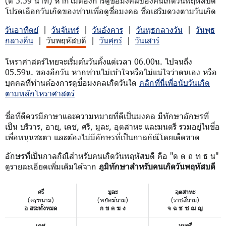
(ตี 5.59 นาที) หากไม่ต้องการดูชื่อมงคลของคนเกิดวันพฤหัสบดี
โปรดเลือกวันเกิดของท่านเพื่อดูชื่อมงคล ชื่อเสริมดวงตามวันเกิด
วันอาทิตย์
|
วันจันทร์
|
วันอังคาร
|
วันพุธกลางวัน
|
วันพุธ
กลางคืน
|
วันพฤหัสบดี
|
วันศุกร์
|
วันเสาร์
โหราศาสตร์ไทยจะเริ่มต้นวันตั้งแต่เวลา 06.00น. ไปจนถึง
05.59น. ของอีกวัน หากท่านไม่เข้าใจหรือไม่แน่ใจว่าตนเอง หรือ
บุคคลที่ท่านต้องการดูชื่อมงคลเกิดวันใด
คลิกที่นี่เพื่อนับวันเกิด
ตามหลักโหราศาสตร์
ชื่อที่ดีควรมีภาษาและความหมายที่ดีเป็นมงคล มีทักษาอักษรที่
เป็น บริวาร, อายุ, เดช, ศรี, มูละ, อุตสาหะ และมนตรี รวมอยู่ในชื่อ
เพื่อหนุนชะตา และต้องไม่มีอักษรที่เป็นกาลกิณีโดยเด็ดขาด
อักษรที่เป็นกาลกิณีสำหรับคนเกิดวันพฤหัสบดี คือ "ด ต ถ ท ธ น"
ดูรายละเอียดเพิ่มเติมได้จาก
ภูมิทักษาสำหรับคนเกิดวันพฤหัสบดี
ศรี
มูละ
อุตสาหะ
(ครุฑนาม)
(พยัคฆ์นาม)
(ราชสีนาม)
อ สระทั้งหมด
ก ข ค ฆ ง
จ ฉ ช ซ ฌ ญ
เดช
มนตรี