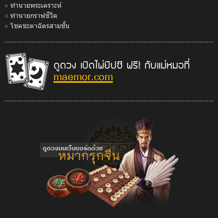
ทำนายพระเคราะห์
ทำนายกราฟชีวิต
โชคชะตาฉัตรสามชั้น
ดูดวง เปิดไพ่ยิปซี ฟรี! กับแม่หมอที่
maemor.com