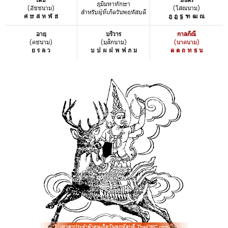
ภูมิมหาทักษา
(อัชชนาม)
(โสณนาม)
สำหรับผู้ที่เกิดวันพฤหัสบดี
ศ ษ ส ห ฬ ฮ
ฎ ฏ ฐ ฑ ฒ ณ
อายุ
บริวาร
กาลกิณี
(คชนาม)
(มุสิกนาม)
(นาคนาม)
ย ร ล ว
บ ป ผ ฝ พ ฟ ภ ม
ด ต ถ ท ธ น