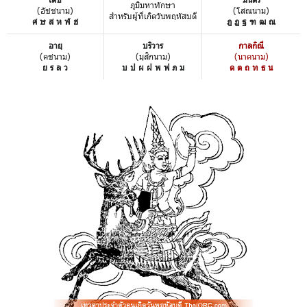
ภูมิมหาทักษา
(อัชชนาม)
(โสณนาม)
สำหรับผู้ที่เกิดวันพฤหัสบดี
ศ ษ ส ห ฬ ฮ
ฎ ฏ ฐ ฑ ฒ ณ
อายุ
บริวาร
กาลกิณี
(คชนาม)
(มุสิกนาม)
(นาคนาม)
ย ร ล ว
บ ป ผ ฝ พ ฟ ภ ม
ด ต ถ ท ธ น