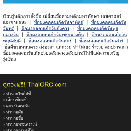
เรียนรู้หลักการตั้งชื่อ เปลี่ยนชื่อตามหลักมหาทักษา เลขศาสตร์
และอายตนะ |
ชื่อมงคลคนเกิดวันอาทิตย์
|
ชื่อมงคลคนเกิดวัน
จันทร์
|
ชื่อมงคลคนเกิดวันอังคาร
|
ชื่อมงคลคนเกิดวันพุธ
กลางวัน
|
ชื่อมงคลคนเกิดวันพุธกลางคืน
|
ชื่อมงคลคนเกิดวัน
พฤหัสบดี
|
ชื่อมงคลคนเกิดวันศุกร์
|
ชื่อมงคลคนเกิดวันเสาร์
|
ชื่อดีช่วยหนุนดวง ส่งชะตา แก้กรรม ทำให้เฮง ร่ำรวย สมปรารถนา
ชื่อมงคลตามวันเกิดช่วยเสริมดวงเสริมบารมีให้มีแต่ความเจริญ
รุ่งเรือง
ThaiORC.com
ดูดวงฟรี!
ทำนายไพ่ยิปซี
เสี่ยงเซียมซี
ดูดวงโอเรกุรัม
ทำนายฝัน
ทำนายชื่อ
ทำนายพระเคราะห์
ทำนายกราฟชีวิต