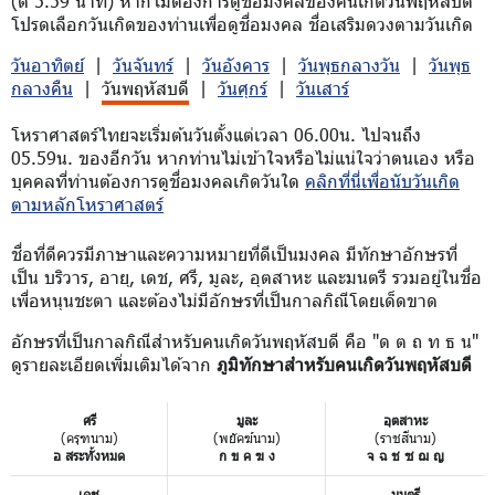
(ตี 5.59 นาที) หากไม่ต้องการดูชื่อมงคลของคนเกิดวันพฤหัสบดี
โปรดเลือกวันเกิดของท่านเพื่อดูชื่อมงคล ชื่อเสริมดวงตามวันเกิด
วันอาทิตย์
|
วันจันทร์
|
วันอังคาร
|
วันพุธกลางวัน
|
วันพุธ
กลางคืน
|
วันพฤหัสบดี
|
วันศุกร์
|
วันเสาร์
โหราศาสตร์ไทยจะเริ่มต้นวันตั้งแต่เวลา 06.00น. ไปจนถึง
05.59น. ของอีกวัน หากท่านไม่เข้าใจหรือไม่แน่ใจว่าตนเอง หรือ
บุคคลที่ท่านต้องการดูชื่อมงคลเกิดวันใด
คลิกที่นี่เพื่อนับวันเกิด
ตามหลักโหราศาสตร์
ชื่อที่ดีควรมีภาษาและความหมายที่ดีเป็นมงคล มีทักษาอักษรที่
เป็น บริวาร, อายุ, เดช, ศรี, มูละ, อุตสาหะ และมนตรี รวมอยู่ในชื่อ
เพื่อหนุนชะตา และต้องไม่มีอักษรที่เป็นกาลกิณีโดยเด็ดขาด
อักษรที่เป็นกาลกิณีสำหรับคนเกิดวันพฤหัสบดี คือ "ด ต ถ ท ธ น"
ดูรายละเอียดเพิ่มเติมได้จาก
ภูมิทักษาสำหรับคนเกิดวันพฤหัสบดี
ศรี
มูละ
อุตสาหะ
(ครุฑนาม)
(พยัคฆ์นาม)
(ราชสีนาม)
อ สระทั้งหมด
ก ข ค ฆ ง
จ ฉ ช ซ ฌ ญ
เดช
มนตรี