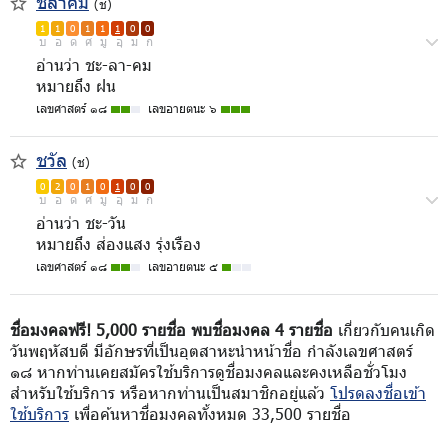
ชลาคม
(ช)
1
1
0
1
1
1
0
0
บ
อ
ด
ศ
มู
อุ
ม
ก
อ่านว่า ชะ-ลา-คม
หมายถึง ฝน
เลขศาสตร์ ๑๘
เลขอายตนะ ๖
ชวัล
(ช)
0
2
0
1
0
1
0
0
บ
อ
ด
ศ
มู
อุ
ม
ก
อ่านว่า ชะ-วัน
หมายถึง ส่องแสง รุ่งเรือง
เลขศาสตร์ ๑๘
เลขอายตนะ ๕
ชื่อมงคลฟรี! 5,000 รายชื่อ พบชื่อมงคล 4 รายชื่อ
เกี่ยวกับคนเกิด
วันพฤหัสบดี มีอักษรที่เป็นอุตสาหะนำหน้าชื่อ กำลังเลขศาสตร์
๑๘ หากท่านเคยสมัครใช้บริการดูชื่อมงคลและคงเหลือชั่วโมง
สำหรับใช้บริการ หรือหากท่านเป็นสมาชิกอยู่แล้ว
โปรดลงชื่อเข้า
ใช้บริการ
เพื่อค้นหาชื่อมงคลทั้งหมด 33,500 รายชื่อ