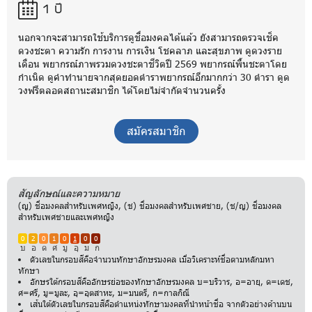
1 ปี
นอกจากจะสามารถใช้บริการดูชื่อมงคลได้แล้ว ยังสามารถตรวจเช็ค
ดวงชะตา ความรัก การงาน การเงิน โชคลาภ และสุขภาพ ดูดวงราย
เดือน พยากรณ์ภาพรวมดวงชะตาชีวิตปี 2569 พยากรณ์พื้นชะตาโดย
กำเนิด ดูคำทำนายจากสุดยอดตำราพยากรณ์อีกมากกว่า 30 ตำรา ดูด
วงฟรีตลอดสถานะสมาชิก ได้โดยไม่จำกัดจำนวนครั้ง
สมัครสมาชิก
สัญลักษณ์และความหมาย
(ญ) ชื่อมงคลสำหรับเพศหญิง, (ช) ชื่อมงคลสำหรับเพศชาย, (ช/ญ) ชื่อมงคล
สำหรับเพศชายและเพศหญิง
0
2
0
1
0
1
0
0
บ
อ
ด
ศ
มู
อุ
ม
ก
ตัวเลขในกรอบสีคือจำนวนทักษาอักษรมงคล เมื่อวิเคราะห์ชื่อตามหลักมหา
ทักษา
อักษรใต้กรอบสีคืออักษรย่อของทักษาอักษรมงคล บ=บริวาร, อ=อายุ, ด=เดช,
ศ=ศรี, มู=มูละ, อุ=อุตสาหะ, ม=มนตรี, ก=กาลกิณี
เส้นใต้ตัวเลขในกรอบสีคือตำแหน่งทักษามงคลที่นำหน้าชื่อ จากตัวอย่างด้านบน