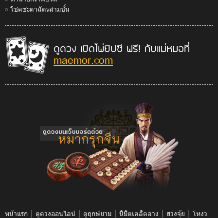
โชคชะตาฉัตรสามชั้น
ดูดวง เปิดไพ่ยิปซี ฟรี! กับแม่หมอที่
maemor.com
|
|
|
|
|
หน้าแรก
ดูดวงออนไลน์
ดูฤกษ์ยาม
นิมิตเคล็ดลาง
ฮวงจุ้ย
โหงว