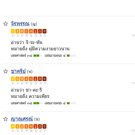
จิรพรรณ
(ญ)
1
3
0
1
0
1
1
0
บ
อ
ด
ศ
มู
อุ
ม
ก
อ่านว่า จิ-ระ-พัน
หมายถึง ผู้มีความงามยาวนาน
เลขศาสตร์ ๓๕
เลขอายตนะ ๕
ชาครีย์
(ช)
0
2
0
2
1
1
0
0
บ
อ
ด
ศ
มู
อุ
ม
ก
อ่านว่า ชา-คะ-รี
หมายถึง ความเพียร
เลขศาสตร์ ๓๕
เลขอายตนะ ๕
ญาณศรณ์
(ช)
0
1
1
1
0
1
2
0
บ
อ
ด
ศ
มู
อุ
ม
ก