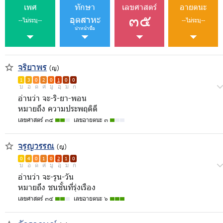
เพศ
ทักษา
เลขศาสตร์
อายตนะ
๓๕
อุตสาหะ
--ไม่ระบุ--
--ไม่ระบุ--
นำหน้าชื่อ
จริยาพร
(ญ)
1
3
0
2
0
1
0
0
บ
อ
ด
ศ
มู
อุ
ม
ก
อ่านว่า จะ-ริ-ยา-พอน
หมายถึง ความประพฤติดี
เลขศาสตร์ ๓๕
เลขอายตนะ ๓
จรูญวรรณ
(ญ)
0
4
0
1
0
2
1
0
บ
อ
ด
ศ
มู
อุ
ม
ก
อ่านว่า จะ-รูน-วัน
หมายถึง ชนชั้นที่รุ่งเรือง
เลขศาสตร์ ๓๕
เลขอายตนะ ๖