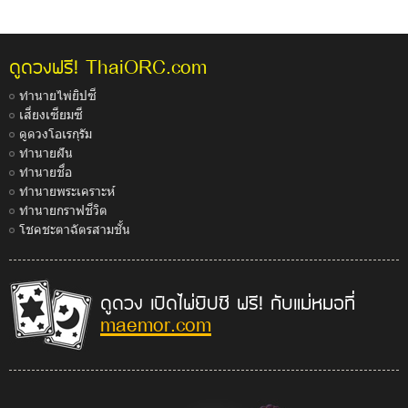
ThaiORC.com
ดูดวงฟรี!
ทำนายไพ่ยิปซี
เสี่ยงเซียมซี
ดูดวงโอเรกุรัม
ทำนายฝัน
ทำนายชื่อ
ทำนายพระเคราะห์
ทำนายกราฟชีวิต
โชคชะตาฉัตรสามชั้น
ดูดวง เปิดไพ่ยิปซี ฟรี! กับแม่หมอที่
maemor.com