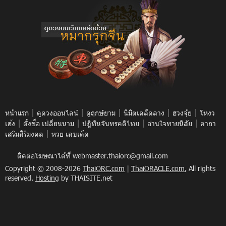
|
|
|
|
|
หน้าแรก
ดูดวงออนไลน์
ดูฤกษ์ยาม
นิมิตเคล็ดลาง
ฮวงจุ้ย
โหงว
|
|
|
|
เฮ้ง
ตั้งชื่อ เปลี่ยนนาม
ปฎิทินจันทรคติไทย
อ่านใจทายนิสัย
คาถา
|
เสริมสิริมงคล
หวย เลขเด็ด
ติดต่อโฆษณาได้ที่
webmaster.thaiorc@gmail.com
Copyright © 2008-2026
ThaiORC.com
|
ThaiORACLE.com
, All rights
reserved.
Hosting
by THAISITE.net