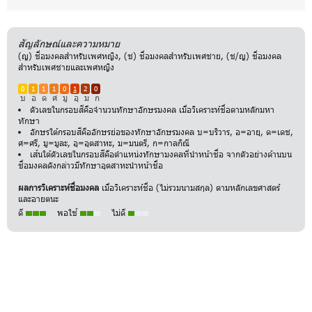
สัญลักษณ์และความหมาย
(ญ) ชื่อมงคลสำหรับเพศหญิง, (ช) ชื่อมงคลสำหรับเพศชาย, (ช/ญ) ชื่อมงคล
สำหรับเพศชายและเพศหญิง
0
1
1
1
0
1
2
0
บ
อ
ด
ศ
มู
อุ
ม
ก
ตัวเลขในกรอบสีคือจำนวนทักษาอักษรมงคล เมื่อวิเคราะห์ชื่อตามหลักมหา
ทักษา
อักษรใต้กรอบสีคืออักษรย่อของทักษาอักษรมงคล บ=บริวาร, อ=อายุ, ด=เดช,
ศ=ศรี, มู=มูละ, อุ=อุตสาหะ, ม=มนตรี, ก=กาลกิณี
เส้นใต้ตัวเลขในกรอบสีคือตำแหน่งทักษามงคลที่นำหน้าชื่อ จากตัวอย่างด้านบน
ชื่อมงคลดังกล่าวมีทักษาอุตสาหะนำหน้าชื่อ
ผลการวิเคราะห์ชื่อมงคล
เมื่อวิเคราะห์ชื่อ (ไม่รวมนามสกุล) ตามหลักเลขศาสตร์
และอายตนะ
ดี
พอใช้
ไม่ดี