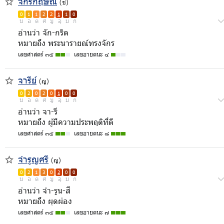
จักรกฤษณ์
(ช)
0
1
1
2
2
1
1
0
บ
อ
ด
ศ
มู
อุ
ม
ก
อ่านว่า จัก-กริด
หมายถึง พระนารายณ์ทรงจักร
เลขศาสตร์ ๓๕
เลขอายตนะ ๔
จารีย์
(ญ)
0
2
0
2
0
1
0
0
บ
อ
ด
ศ
มู
อุ
ม
ก
อ่านว่า จา-รี
หมายถึง ผู้มีความประพฤติที่ดี
เลขศาสตร์ ๓๕
เลขอายตนะ ๘
จำรูญศรี
(ญ)
0
2
1
3
0
2
0
0
บ
อ
ด
ศ
มู
อุ
ม
ก
อ่านว่า จำ-รูน-สี
หมายถึง ผุดผ่อง
เลขศาสตร์ ๓๕
เลขอายตนะ ๗