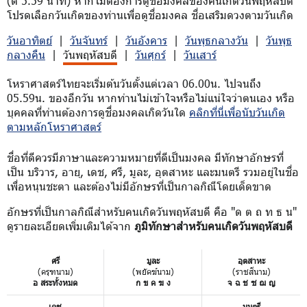
(ตี 5.59 นาที) หากไม่ต้องการดูชื่อมงคลของคนเกิดวันพฤหัสบดี
โปรดเลือกวันเกิดของท่านเพื่อดูชื่อมงคล ชื่อเสริมดวงตามวันเกิด
วันอาทิตย์
|
วันจันทร์
|
วันอังคาร
|
วันพุธกลางวัน
|
วันพุธ
กลางคืน
|
วันพฤหัสบดี
|
วันศุกร์
|
วันเสาร์
โหราศาสตร์ไทยจะเริ่มต้นวันตั้งแต่เวลา 06.00น. ไปจนถึง
05.59น. ของอีกวัน หากท่านไม่เข้าใจหรือไม่แน่ใจว่าตนเอง หรือ
บุคคลที่ท่านต้องการดูชื่อมงคลเกิดวันใด
คลิกที่นี่เพื่อนับวันเกิด
ตามหลักโหราศาสตร์
ชื่อที่ดีควรมีภาษาและความหมายที่ดีเป็นมงคล มีทักษาอักษรที่
เป็น บริวาร, อายุ, เดช, ศรี, มูละ, อุตสาหะ และมนตรี รวมอยู่ในชื่อ
เพื่อหนุนชะตา และต้องไม่มีอักษรที่เป็นกาลกิณีโดยเด็ดขาด
อักษรที่เป็นกาลกิณีสำหรับคนเกิดวันพฤหัสบดี คือ "ด ต ถ ท ธ น"
ดูรายละเอียดเพิ่มเติมได้จาก
ภูมิทักษาสำหรับคนเกิดวันพฤหัสบดี
ศรี
มูละ
อุตสาหะ
(ครุฑนาม)
(พยัคฆ์นาม)
(ราชสีนาม)
อ สระทั้งหมด
ก ข ค ฆ ง
จ ฉ ช ซ ฌ ญ
เดช
มนตรี