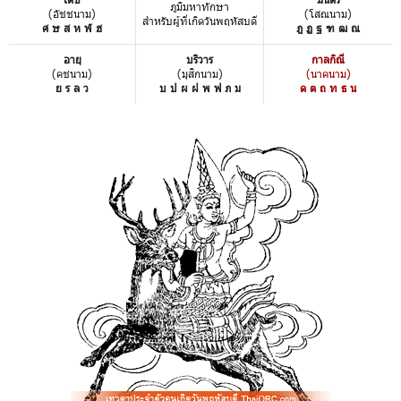
ภูมิมหาทักษา
(อัชชนาม)
(โสณนาม)
สำหรับผู้ที่เกิดวันพฤหัสบดี
ศ ษ ส ห ฬ ฮ
ฎ ฏ ฐ ฑ ฒ ณ
อายุ
บริวาร
กาลกิณี
(คชนาม)
(มุสิกนาม)
(นาคนาม)
ย ร ล ว
บ ป ผ ฝ พ ฟ ภ ม
ด ต ถ ท ธ น