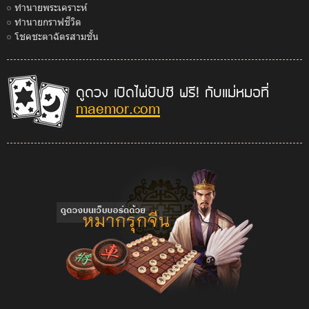
ทำนายพระเคราะห์
ทำนายกราฟชีวิต
โชคชะตาฉัตรสามชั้น
ดูดวง เปิดไพ่ยิปซี ฟรี! กับแม่หมอที่
maemor.com