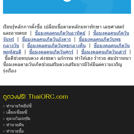
เรียนรู้หลักการตั้งชื่อ เปลี่ยนชื่อตามหลักมหาทักษา เลขศาสตร์
และอายตนะ |
ชื่อมงคลคนเกิดวันอาทิตย์
|
ชื่อมงคลคนเกิดวัน
จันทร์
|
ชื่อมงคลคนเกิดวันอังคาร
|
ชื่อมงคลคนเกิดวันพุธ
กลางวัน
|
ชื่อมงคลคนเกิดวันพุธกลางคืน
|
ชื่อมงคลคนเกิดวัน
พฤหัสบดี
|
ชื่อมงคลคนเกิดวันศุกร์
|
ชื่อมงคลคนเกิดวันเสาร์
|
ชื่อดีช่วยหนุนดวง ส่งชะตา แก้กรรม ทำให้เฮง ร่ำรวย สมปรารถนา
ชื่อมงคลตามวันเกิดช่วยเสริมดวงเสริมบารมีให้มีแต่ความเจริญ
รุ่งเรือง
ThaiORC.com
ดูดวงฟรี!
ทำนายไพ่ยิปซี
เสี่ยงเซียมซี
ดูดวงโอเรกุรัม
ทำนายฝัน
ทำนายชื่อ