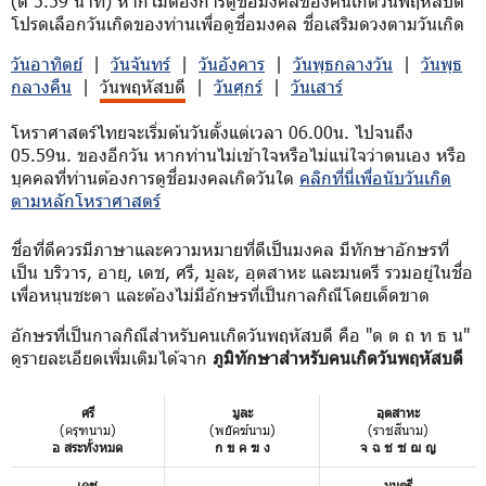
(ตี 5.59 นาที) หากไม่ต้องการดูชื่อมงคลของคนเกิดวันพฤหัสบดี
โปรดเลือกวันเกิดของท่านเพื่อดูชื่อมงคล ชื่อเสริมดวงตามวันเกิด
วันอาทิตย์
|
วันจันทร์
|
วันอังคาร
|
วันพุธกลางวัน
|
วันพุธ
กลางคืน
|
วันพฤหัสบดี
|
วันศุกร์
|
วันเสาร์
โหราศาสตร์ไทยจะเริ่มต้นวันตั้งแต่เวลา 06.00น. ไปจนถึง
05.59น. ของอีกวัน หากท่านไม่เข้าใจหรือไม่แน่ใจว่าตนเอง หรือ
บุคคลที่ท่านต้องการดูชื่อมงคลเกิดวันใด
คลิกที่นี่เพื่อนับวันเกิด
ตามหลักโหราศาสตร์
ชื่อที่ดีควรมีภาษาและความหมายที่ดีเป็นมงคล มีทักษาอักษรที่
เป็น บริวาร, อายุ, เดช, ศรี, มูละ, อุตสาหะ และมนตรี รวมอยู่ในชื่อ
เพื่อหนุนชะตา และต้องไม่มีอักษรที่เป็นกาลกิณีโดยเด็ดขาด
อักษรที่เป็นกาลกิณีสำหรับคนเกิดวันพฤหัสบดี คือ "ด ต ถ ท ธ น"
ดูรายละเอียดเพิ่มเติมได้จาก
ภูมิทักษาสำหรับคนเกิดวันพฤหัสบดี
ศรี
มูละ
อุตสาหะ
(ครุฑนาม)
(พยัคฆ์นาม)
(ราชสีนาม)
อ สระทั้งหมด
ก ข ค ฆ ง
จ ฉ ช ซ ฌ ญ
เดช
มนตรี