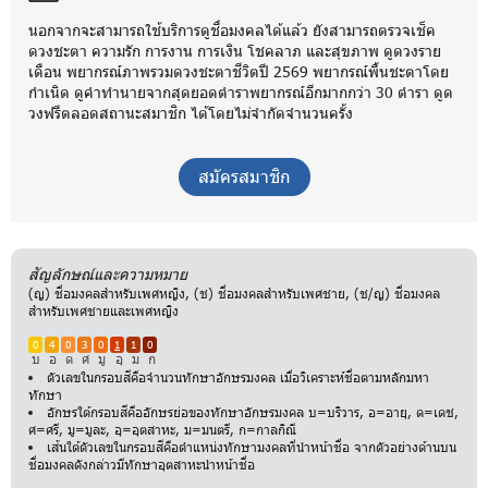
นอกจากจะสามารถใช้บริการดูชื่อมงคลได้แล้ว ยังสามารถตรวจเช็ค
ดวงชะตา ความรัก การงาน การเงิน โชคลาภ และสุขภาพ ดูดวงราย
เดือน พยากรณ์ภาพรวมดวงชะตาชีวิตปี 2569 พยากรณ์พื้นชะตาโดย
กำเนิด ดูคำทำนายจากสุดยอดตำราพยากรณ์อีกมากกว่า 30 ตำรา ดูด
วงฟรีตลอดสถานะสมาชิก ได้โดยไม่จำกัดจำนวนครั้ง
สมัครสมาชิก
สัญลักษณ์และความหมาย
(ญ) ชื่อมงคลสำหรับเพศหญิง, (ช) ชื่อมงคลสำหรับเพศชาย, (ช/ญ) ชื่อมงคล
สำหรับเพศชายและเพศหญิง
0
4
0
3
0
1
1
0
บ
อ
ด
ศ
มู
อุ
ม
ก
ตัวเลขในกรอบสีคือจำนวนทักษาอักษรมงคล เมื่อวิเคราะห์ชื่อตามหลักมหา
ทักษา
อักษรใต้กรอบสีคืออักษรย่อของทักษาอักษรมงคล บ=บริวาร, อ=อายุ, ด=เดช,
ศ=ศรี, มู=มูละ, อุ=อุตสาหะ, ม=มนตรี, ก=กาลกิณี
เส้นใต้ตัวเลขในกรอบสีคือตำแหน่งทักษามงคลที่นำหน้าชื่อ จากตัวอย่างด้านบน
ชื่อมงคลดังกล่าวมีทักษาอุตสาหะนำหน้าชื่อ