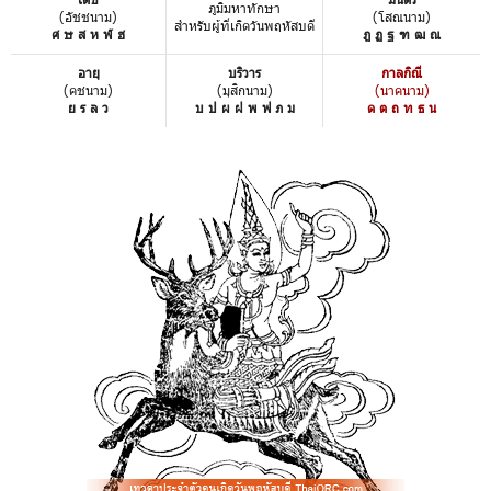
ภูมิมหาทักษา
(อัชชนาม)
(โสณนาม)
สำหรับผู้ที่เกิดวันพฤหัสบดี
ศ ษ ส ห ฬ ฮ
ฎ ฏ ฐ ฑ ฒ ณ
อายุ
บริวาร
กาลกิณี
(คชนาม)
(มุสิกนาม)
(นาคนาม)
ย ร ล ว
บ ป ผ ฝ พ ฟ ภ ม
ด ต ถ ท ธ น