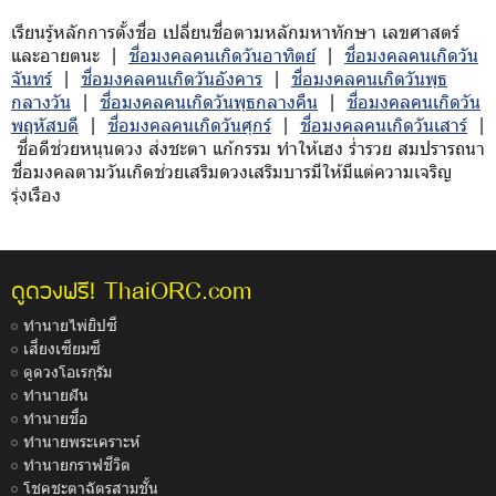
เรียนรู้หลักการตั้งชื่อ เปลี่ยนชื่อตามหลักมหาทักษา เลขศาสตร์
และอายตนะ |
ชื่อมงคลคนเกิดวันอาทิตย์
|
ชื่อมงคลคนเกิดวัน
จันทร์
|
ชื่อมงคลคนเกิดวันอังคาร
|
ชื่อมงคลคนเกิดวันพุธ
กลางวัน
|
ชื่อมงคลคนเกิดวันพุธกลางคืน
|
ชื่อมงคลคนเกิดวัน
พฤหัสบดี
|
ชื่อมงคลคนเกิดวันศุกร์
|
ชื่อมงคลคนเกิดวันเสาร์
|
ชื่อดีช่วยหนุนดวง ส่งชะตา แก้กรรม ทำให้เฮง ร่ำรวย สมปรารถนา
ชื่อมงคลตามวันเกิดช่วยเสริมดวงเสริมบารมีให้มีแต่ความเจริญ
รุ่งเรือง
ThaiORC.com
ดูดวงฟรี!
ทำนายไพ่ยิปซี
เสี่ยงเซียมซี
ดูดวงโอเรกุรัม
ทำนายฝัน
ทำนายชื่อ
ทำนายพระเคราะห์
ทำนายกราฟชีวิต
โชคชะตาฉัตรสามชั้น