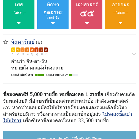
เพศ
ทักษา
เลขศาสตร์
อายตนะ
๕๕
อุตสาหะ
--ไม่ระบุ--
--ไม่ระบุ--
นำหน้าชื่อ
จิลลาวัณย์
(ญ)
0
4
0
3
0
1
1
0
บ
อ
ด
ศ
มู
อุ
ม
ก
อ่านว่า จิน-ลา-วัน
หมายถึง ตกแต่งให้งดงาม
เลขศาสตร์ ๕๕
เลขอายตนะ ๔
ชื่อมงคลฟรี! 5,000 รายชื่อ พบชื่อมงคล 1 รายชื่อ
เกี่ยวกับคนเกิด
วันพฤหัสบดี มีอักษรที่เป็นอุตสาหะนำหน้าชื่อ กำลังเลขศาสตร์
๕๕ หากท่านเคยสมัครใช้บริการดูชื่อมงคลและคงเหลือชั่วโมง
สำหรับใช้บริการ หรือหากท่านเป็นสมาชิกอยู่แล้ว
โปรดลงชื่อเข้า
ใช้บริการ
เพื่อค้นหาชื่อมงคลทั้งหมด 33,500 รายชื่อ