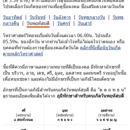
(ตี 5.59 นาที) หากไม่ต้องการดูชื่อมงคลของคนเกิดวันพฤหัสบดี
โปรดเลือกวันเกิดของท่านเพื่อดูชื่อมงคล ชื่อเสริมดวงตามวันเกิด
วันอาทิตย์
|
วันจันทร์
|
วันอังคาร
|
วันพุธกลางวัน
|
วันพุธ
กลางคืน
|
วันพฤหัสบดี
|
วันศุกร์
|
วันเสาร์
โหราศาสตร์ไทยจะเริ่มต้นวันตั้งแต่เวลา 06.00น. ไปจนถึง
05.59น. ของอีกวัน หากท่านไม่เข้าใจหรือไม่แน่ใจว่าตนเอง หรือ
บุคคลที่ท่านต้องการดูชื่อมงคลเกิดวันใด
คลิกที่นี่เพื่อนับวันเกิด
ตามหลักโหราศาสตร์
ชื่อที่ดีควรมีภาษาและความหมายที่ดีเป็นมงคล มีทักษาอักษรที่
เป็น บริวาร, อายุ, เดช, ศรี, มูละ, อุตสาหะ และมนตรี รวมอยู่ในชื่อ
เพื่อหนุนชะตา และต้องไม่มีอักษรที่เป็นกาลกิณีโดยเด็ดขาด
อักษรที่เป็นกาลกิณีสำหรับคนเกิดวันพฤหัสบดี คือ "ด ต ถ ท ธ น"
ดูรายละเอียดเพิ่มเติมได้จาก
ภูมิทักษาสำหรับคนเกิดวันพฤหัสบดี
ศรี
มูละ
อุตสาหะ
(ครุฑนาม)
(พยัคฆ์นาม)
(ราชสีนาม)
อ สระทั้งหมด
ก ข ค ฆ ง
จ ฉ ช ซ ฌ ญ
เดช
มนตรี