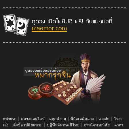
ดูดวง เปิดไพ่ยิปซี ฟรี! กับแม่หมอที่
maemor.com
|
|
|
|
|
หน้าแรก
ดูดวงออนไลน์
ดูฤกษ์ยาม
นิมิตเคล็ดลาง
ฮวงจุ้ย
โหงว
|
|
|
|
เฮ้ง
ตั้งชื่อ เปลี่ยนนาม
ปฎิทินจันทรคติไทย
อ่านใจทายนิสัย
คาถา