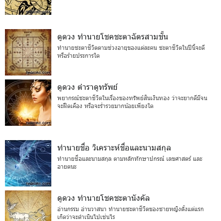
ดูดวง ทำนายโชคชะตาฉัตรสามชั้น
ทำนายชะตาชีวิตตามช่วงอายุของแต่ละคน ชะตาชีวิตในปีนี้จะดี
หรือร้ายประการใด
ดูดวง ตำราดูทรัพย์
พยากรณ์ชะตาชีวิตในเรื่องของทรัพย์สินเงินทอง ว่าจะยากดีมีจน
จะฝืดเคือง หรือจะร่ำรวยมากน้อยเพียงใด
ทำนายชื่อ วิเคราะห์ชื่อและนามสกุล
ทำนายชื่อและนามสกุล ตามหลักทักษาปกรณ์ เลขศาสตร์ และ
อายตนะ
ดูดวง ทำนายโชคชะตานังคัล
อ่านกรรม อ่านวาสนา ทำนายชะตาชีวิตของชายหญิงตั้งแต่แรก
เกิดว่าจะดำเนินไปเช่นไร