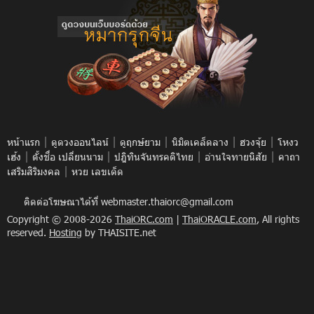
|
|
|
|
|
หน้าแรก
ดูดวงออนไลน์
ดูฤกษ์ยาม
นิมิตเคล็ดลาง
ฮวงจุ้ย
โหงว
|
|
|
|
เฮ้ง
ตั้งชื่อ เปลี่ยนนาม
ปฎิทินจันทรคติไทย
อ่านใจทายนิสัย
คาถา
|
เสริมสิริมงคล
หวย เลขเด็ด
ติดต่อโฆษณาได้ที่
webmaster.thaiorc@gmail.com
Copyright © 2008-2026
ThaiORC.com
|
ThaiORACLE.com
, All rights
reserved.
Hosting
by THAISITE.net