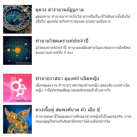
ดูดวง ตำรายามอัฏฐกาล
ดูของหาย ทำนายอาการเจ็บไข้ ข่าวหรือเรื่องที่ได้ยินมาเชื่อถือได้
หรือไม่ ดูฤกษ์ยามวันทำการมงคล ฤกษ์ยามเดินทาง
ทำนายโชคเคราะห์ประจำปี
ดูโชคเคราะห์ประจำปี ทำนายผลดีผลร้ายในดวงชะตาจากอิทธิพล
ของดาวเคราะห์ทั้ง 9 ดวง
ทำนายวาสนา ดูองค์กำเนิดหญิง
เลือกคู่แต่งงาน ทำนายวาสนาของฝ่ายหญิง ดูของลับ-องค์กำเนิด
หญิง ว่ามีรูปพรรณสัณฐานและลักษณะดี-ชั่วอย่างไร
ดวงเนื้อคู่ สมพงศ์นาค ผัว เมีย ชู้
ทำนายชะตาชีวิตคู่และความรักของชายหญิงที่เป็นคู่ครองกัน ว่าจะ
ครองคู่อยู่กินร่วมกันฉันสามีภรรยาได้ด้วยดีประการใด