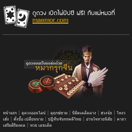
ดูดวง เปิดไพ่ยิปซี ฟรี! กับแม่หมอที่
maemor.com
|
|
|
|
|
หน้าแรก
ดูดวงออนไลน์
ดูฤกษ์ยาม
นิมิตเคล็ดลาง
ฮวงจุ้ย
โหงว
|
|
|
|
เฮ้ง
ตั้งชื่อ เปลี่ยนนาม
ปฎิทินจันทรคติไทย
อ่านใจทายนิสัย
คาถา
|
เสริมสิริมงคล
หวย เลขเด็ด