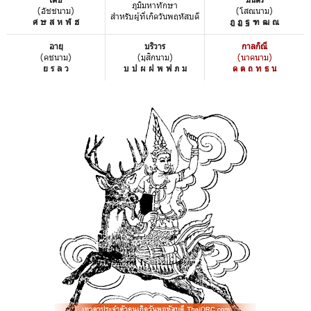
ภูมิมหาทักษา
(อัชชนาม)
(โสณนาม)
สำหรับผู้ที่เกิดวันพฤหัสบดี
ศ ษ ส ห ฬ ฮ
ฎ ฏ ฐ ฑ ฒ ณ
อายุ
บริวาร
กาลกิณี
(คชนาม)
(มุสิกนาม)
(นาคนาม)
ย ร ล ว
บ ป ผ ฝ พ ฟ ภ ม
ด ต ถ ท ธ น