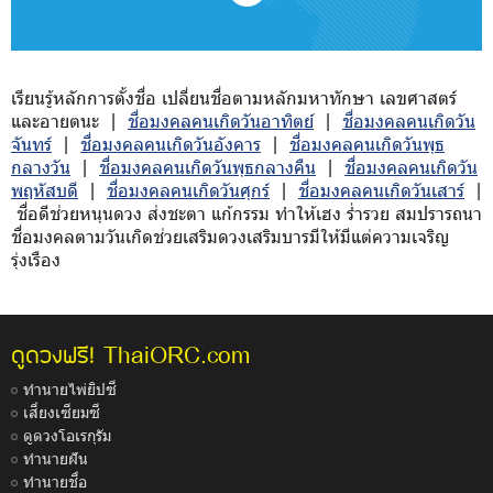
เรียนรู้หลักการตั้งชื่อ เปลี่ยนชื่อตามหลักมหาทักษา เลขศาสตร์
และอายตนะ |
ชื่อมงคลคนเกิดวันอาทิตย์
|
ชื่อมงคลคนเกิดวัน
จันทร์
|
ชื่อมงคลคนเกิดวันอังคาร
|
ชื่อมงคลคนเกิดวันพุธ
กลางวัน
|
ชื่อมงคลคนเกิดวันพุธกลางคืน
|
ชื่อมงคลคนเกิดวัน
พฤหัสบดี
|
ชื่อมงคลคนเกิดวันศุกร์
|
ชื่อมงคลคนเกิดวันเสาร์
|
ชื่อดีช่วยหนุนดวง ส่งชะตา แก้กรรม ทำให้เฮง ร่ำรวย สมปรารถนา
ชื่อมงคลตามวันเกิดช่วยเสริมดวงเสริมบารมีให้มีแต่ความเจริญ
รุ่งเรือง
ThaiORC.com
ดูดวงฟรี!
ทำนายไพ่ยิปซี
เสี่ยงเซียมซี
ดูดวงโอเรกุรัม
ทำนายฝัน
ทำนายชื่อ