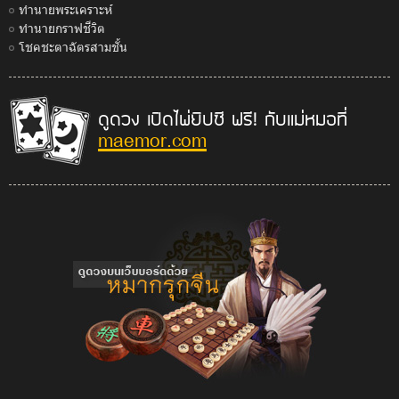
ทำนายพระเคราะห์
ทำนายกราฟชีวิต
โชคชะตาฉัตรสามชั้น
ดูดวง เปิดไพ่ยิปซี ฟรี! กับแม่หมอที่
maemor.com