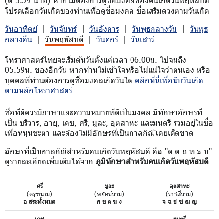
(ตี 5.59 นาที) หากไม่ต้องการดูชื่อมงคลของคนเกิดวันพฤหัสบดี
โปรดเลือกวันเกิดของท่านเพื่อดูชื่อมงคล ชื่อเสริมดวงตามวันเกิด
วันอาทิตย์
|
วันจันทร์
|
วันอังคาร
|
วันพุธกลางวัน
|
วันพุธ
กลางคืน
|
วันพฤหัสบดี
|
วันศุกร์
|
วันเสาร์
โหราศาสตร์ไทยจะเริ่มต้นวันตั้งแต่เวลา 06.00น. ไปจนถึง
05.59น. ของอีกวัน หากท่านไม่เข้าใจหรือไม่แน่ใจว่าตนเอง หรือ
บุคคลที่ท่านต้องการดูชื่อมงคลเกิดวันใด
คลิกที่นี่เพื่อนับวันเกิด
ตามหลักโหราศาสตร์
ชื่อที่ดีควรมีภาษาและความหมายที่ดีเป็นมงคล มีทักษาอักษรที่
เป็น บริวาร, อายุ, เดช, ศรี, มูละ, อุตสาหะ และมนตรี รวมอยู่ในชื่อ
เพื่อหนุนชะตา และต้องไม่มีอักษรที่เป็นกาลกิณีโดยเด็ดขาด
อักษรที่เป็นกาลกิณีสำหรับคนเกิดวันพฤหัสบดี คือ "ด ต ถ ท ธ น"
ดูรายละเอียดเพิ่มเติมได้จาก
ภูมิทักษาสำหรับคนเกิดวันพฤหัสบดี
ศรี
มูละ
อุตสาหะ
(ครุฑนาม)
(พยัคฆ์นาม)
(ราชสีนาม)
อ สระทั้งหมด
ก ข ค ฆ ง
จ ฉ ช ซ ฌ ญ
เดช
มนตรี