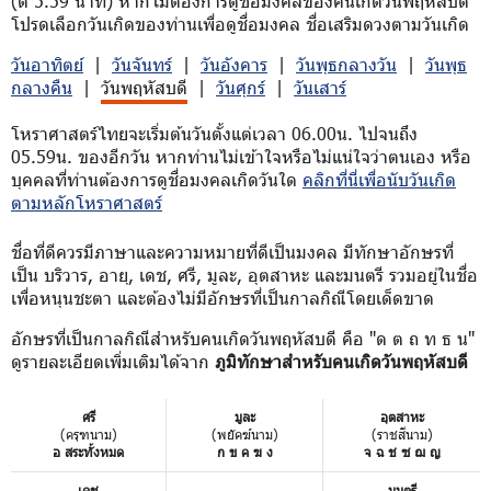
(ตี 5.59 นาที) หากไม่ต้องการดูชื่อมงคลของคนเกิดวันพฤหัสบดี
โปรดเลือกวันเกิดของท่านเพื่อดูชื่อมงคล ชื่อเสริมดวงตามวันเกิด
วันอาทิตย์
|
วันจันทร์
|
วันอังคาร
|
วันพุธกลางวัน
|
วันพุธ
กลางคืน
|
วันพฤหัสบดี
|
วันศุกร์
|
วันเสาร์
โหราศาสตร์ไทยจะเริ่มต้นวันตั้งแต่เวลา 06.00น. ไปจนถึง
05.59น. ของอีกวัน หากท่านไม่เข้าใจหรือไม่แน่ใจว่าตนเอง หรือ
บุคคลที่ท่านต้องการดูชื่อมงคลเกิดวันใด
คลิกที่นี่เพื่อนับวันเกิด
ตามหลักโหราศาสตร์
ชื่อที่ดีควรมีภาษาและความหมายที่ดีเป็นมงคล มีทักษาอักษรที่
เป็น บริวาร, อายุ, เดช, ศรี, มูละ, อุตสาหะ และมนตรี รวมอยู่ในชื่อ
เพื่อหนุนชะตา และต้องไม่มีอักษรที่เป็นกาลกิณีโดยเด็ดขาด
อักษรที่เป็นกาลกิณีสำหรับคนเกิดวันพฤหัสบดี คือ "ด ต ถ ท ธ น"
ดูรายละเอียดเพิ่มเติมได้จาก
ภูมิทักษาสำหรับคนเกิดวันพฤหัสบดี
ศรี
มูละ
อุตสาหะ
(ครุฑนาม)
(พยัคฆ์นาม)
(ราชสีนาม)
อ สระทั้งหมด
ก ข ค ฆ ง
จ ฉ ช ซ ฌ ญ
เดช
มนตรี