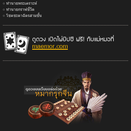
ทำนายพระเคราะห์
ทำนายกราฟชีวิต
โชคชะตาฉัตรสามชั้น
ดูดวง เปิดไพ่ยิปซี ฟรี! กับแม่หมอที่
maemor.com