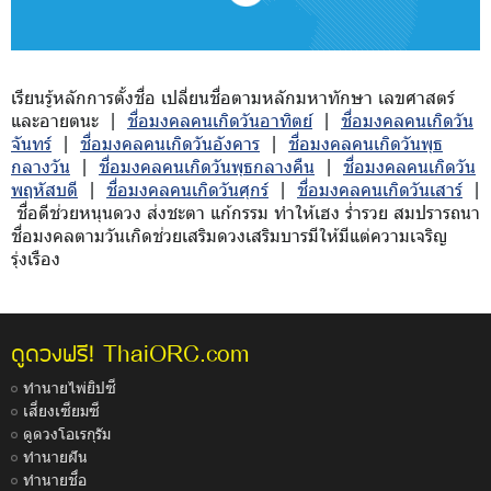
เรียนรู้หลักการตั้งชื่อ เปลี่ยนชื่อตามหลักมหาทักษา เลขศาสตร์
และอายตนะ |
ชื่อมงคลคนเกิดวันอาทิตย์
|
ชื่อมงคลคนเกิดวัน
จันทร์
|
ชื่อมงคลคนเกิดวันอังคาร
|
ชื่อมงคลคนเกิดวันพุธ
กลางวัน
|
ชื่อมงคลคนเกิดวันพุธกลางคืน
|
ชื่อมงคลคนเกิดวัน
พฤหัสบดี
|
ชื่อมงคลคนเกิดวันศุกร์
|
ชื่อมงคลคนเกิดวันเสาร์
|
ชื่อดีช่วยหนุนดวง ส่งชะตา แก้กรรม ทำให้เฮง ร่ำรวย สมปรารถนา
ชื่อมงคลตามวันเกิดช่วยเสริมดวงเสริมบารมีให้มีแต่ความเจริญ
รุ่งเรือง
ThaiORC.com
ดูดวงฟรี!
ทำนายไพ่ยิปซี
เสี่ยงเซียมซี
ดูดวงโอเรกุรัม
ทำนายฝัน
ทำนายชื่อ