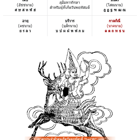
ภูมิมหาทักษา
(อัชชนาม)
(โสณนาม)
สำหรับผู้ที่เกิดวันพฤหัสบดี
ศ ษ ส ห ฬ ฮ
ฎ ฏ ฐ ฑ ฒ ณ
อายุ
บริวาร
กาลกิณี
(คชนาม)
(มุสิกนาม)
(นาคนาม)
ย ร ล ว
บ ป ผ ฝ พ ฟ ภ ม
ด ต ถ ท ธ น