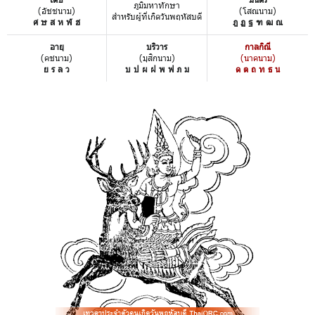
ภูมิมหาทักษา
(อัชชนาม)
(โสณนาม)
สำหรับผู้ที่เกิดวันพฤหัสบดี
ศ ษ ส ห ฬ ฮ
ฎ ฏ ฐ ฑ ฒ ณ
อายุ
บริวาร
กาลกิณี
(คชนาม)
(มุสิกนาม)
(นาคนาม)
ย ร ล ว
บ ป ผ ฝ พ ฟ ภ ม
ด ต ถ ท ธ น