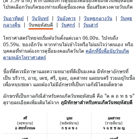
(ตี 5.59 นาที) หากไม่ต้องการดูชื่อมงคลของคนเกิดวันพฤหัสบดี
โปรดเลือกวันเกิดของท่านเพื่อดูชื่อมงคล ชื่อเสริมดวงตามวันเกิด
วันอาทิตย์
|
วันจันทร์
|
วันอังคาร
|
วันพุธกลางวัน
|
วันพุธ
กลางคืน
|
วันพฤหัสบดี
|
วันศุกร์
|
วันเสาร์
โหราศาสตร์ไทยจะเริ่มต้นวันตั้งแต่เวลา 06.00น. ไปจนถึง
05.59น. ของอีกวัน หากท่านไม่เข้าใจหรือไม่แน่ใจว่าตนเอง หรือ
บุคคลที่ท่านต้องการดูชื่อมงคลเกิดวันใด
คลิกที่นี่เพื่อนับวันเกิด
ตามหลักโหราศาสตร์
ชื่อที่ดีควรมีภาษาและความหมายที่ดีเป็นมงคล มีทักษาอักษรที่
เป็น บริวาร, อายุ, เดช, ศรี, มูละ, อุตสาหะ และมนตรี รวมอยู่ในชื่อ
เพื่อหนุนชะตา และต้องไม่มีอักษรที่เป็นกาลกิณีโดยเด็ดขาด
อักษรที่เป็นกาลกิณีสำหรับคนเกิดวันพฤหัสบดี คือ "ด ต ถ ท ธ น"
ดูรายละเอียดเพิ่มเติมได้จาก
ภูมิทักษาสำหรับคนเกิดวันพฤหัสบดี
ศรี
มูละ
อุตสาหะ
(ครุฑนาม)
(พยัคฆ์นาม)
(ราชสีนาม)
อ สระทั้งหมด
ก ข ค ฆ ง
จ ฉ ช ซ ฌ ญ
เดช
มนตรี