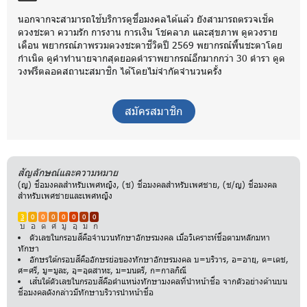
นอกจากจะสามารถใช้บริการดูชื่อมงคลได้แล้ว ยังสามารถตรวจเช็ค
ดวงชะตา ความรัก การงาน การเงิน โชคลาภ และสุขภาพ ดูดวงราย
เดือน พยากรณ์ภาพรวมดวงชะตาชีวิตปี 2569 พยากรณ์พื้นชะตาโดย
กำเนิด ดูคำทำนายจากสุดยอดตำราพยากรณ์อีกมากกว่า 30 ตำรา ดูด
วงฟรีตลอดสถานะสมาชิก ได้โดยไม่จำกัดจำนวนครั้ง
สมัครสมาชิก
สัญลักษณ์และความหมาย
(ญ) ชื่อมงคลสำหรับเพศหญิง, (ช) ชื่อมงคลสำหรับเพศชาย, (ช/ญ) ชื่อมงคล
สำหรับเพศชายและเพศหญิง
3
0
0
0
0
0
0
0
บ
อ
ด
ศ
มู
อุ
ม
ก
ตัวเลขในกรอบสีคือจำนวนทักษาอักษรมงคล เมื่อวิเคราะห์ชื่อตามหลักมหา
ทักษา
อักษรใต้กรอบสีคืออักษรย่อของทักษาอักษรมงคล บ=บริวาร, อ=อายุ, ด=เดช,
ศ=ศรี, มู=มูละ, อุ=อุตสาหะ, ม=มนตรี, ก=กาลกิณี
เส้นใต้ตัวเลขในกรอบสีคือตำแหน่งทักษามงคลที่นำหน้าชื่อ จากตัวอย่างด้านบน
ชื่อมงคลดังกล่าวมีทักษาบริวารนำหน้าชื่อ