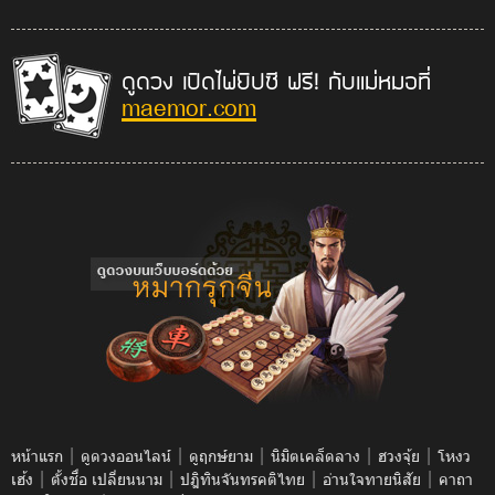
ดูดวง เปิดไพ่ยิปซี ฟรี! กับแม่หมอที่
maemor.com
|
|
|
|
|
หน้าแรก
ดูดวงออนไลน์
ดูฤกษ์ยาม
นิมิตเคล็ดลาง
ฮวงจุ้ย
โหงว
|
|
|
|
เฮ้ง
ตั้งชื่อ เปลี่ยนนาม
ปฎิทินจันทรคติไทย
อ่านใจทายนิสัย
คาถา