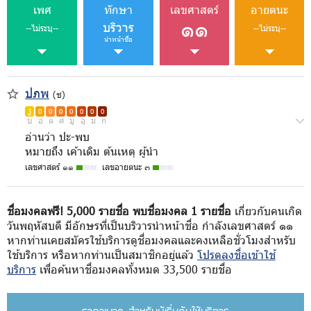
เพศ
ทักษา
เลขศาสตร์
อายตนะ
๑๑
บริวาร
--ไม่ระบุ--
--ไม่ระบุ--
นำหน้าชื่อ
ปภพ
(ช)
3
0
0
0
0
0
0
0
บ
อ
ด
ศ
มู
อุ
ม
ก
อ่านว่า ปะ-พบ
หมายถึง เค้าเดิม ต้นเหตุ ผู้นำ
เลขศาสตร์ ๑๑
เลขอายตนะ ๓
ชื่อมงคลฟรี! 5,000 รายชื่อ พบชื่อมงคล 1 รายชื่อ
เกี่ยวกับคนเกิด
วันพฤหัสบดี มีอักษรที่เป็นบริวารนำหน้าชื่อ กำลังเลขศาสตร์ ๑๑
หากท่านเคยสมัครใช้บริการดูชื่อมงคลและคงเหลือชั่วโมงสำหรับ
ใช้บริการ หรือหากท่านเป็นสมาชิกอยู่แล้ว
โปรดลงชื่อเข้าใช้
บริการ
เพื่อค้นหาชื่อมงคลทั้งหมด 33,500 รายชื่อ