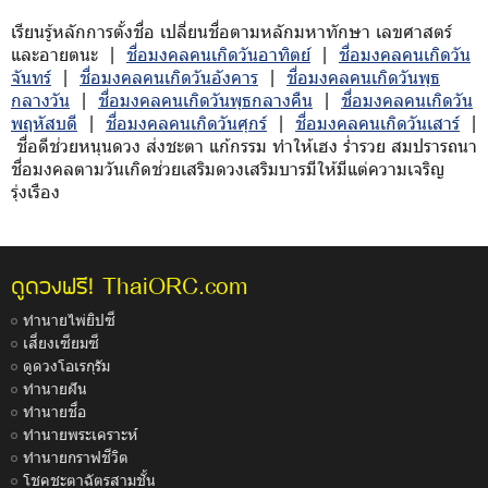
เรียนรู้หลักการตั้งชื่อ เปลี่ยนชื่อตามหลักมหาทักษา เลขศาสตร์
และอายตนะ |
ชื่อมงคลคนเกิดวันอาทิตย์
|
ชื่อมงคลคนเกิดวัน
จันทร์
|
ชื่อมงคลคนเกิดวันอังคาร
|
ชื่อมงคลคนเกิดวันพุธ
กลางวัน
|
ชื่อมงคลคนเกิดวันพุธกลางคืน
|
ชื่อมงคลคนเกิดวัน
พฤหัสบดี
|
ชื่อมงคลคนเกิดวันศุกร์
|
ชื่อมงคลคนเกิดวันเสาร์
|
ชื่อดีช่วยหนุนดวง ส่งชะตา แก้กรรม ทำให้เฮง ร่ำรวย สมปรารถนา
ชื่อมงคลตามวันเกิดช่วยเสริมดวงเสริมบารมีให้มีแต่ความเจริญ
รุ่งเรือง
ThaiORC.com
ดูดวงฟรี!
ทำนายไพ่ยิปซี
เสี่ยงเซียมซี
ดูดวงโอเรกุรัม
ทำนายฝัน
ทำนายชื่อ
ทำนายพระเคราะห์
ทำนายกราฟชีวิต
โชคชะตาฉัตรสามชั้น