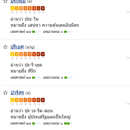
ประณัย
(ช)
1
2
0
2
0
0
1
0
บ
อ
ด
ศ
มู
อุ
ม
ก
อ่านว่า ประ-ไน
หมายถึง เสน่หา ความคุ้นเคยฉันมิตร
เลขศาสตร์ ๒๗
เลขอายตนะ ๓
ปริเยศ
(ช/ญ)
1
2
1
2
0
0
0
0
บ
อ
ด
ศ
มู
อุ
ม
ก
อ่านว่า ปะ-ริ-เยด
หมายถึง ที่รัก
เลขศาสตร์ ๒๗
เลขอายตนะ ๔
ปวริศร
(ช)
1
3
1
1
0
0
0
0
บ
อ
ด
ศ
มู
อุ
ม
ก
อ่านว่า ปะ-วะ-ริด-สอน
หมายถึง ผู้ประเสริฐและเป็นใหญ่
เลขศาสตร์ ๒๗
เลขอายตนะ ๑