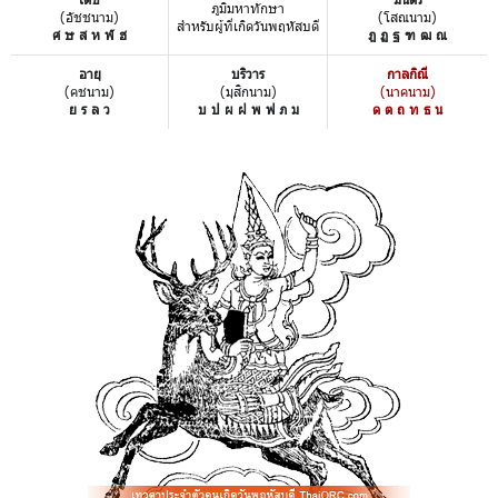
ภูมิมหาทักษา
(อัชชนาม)
(โสณนาม)
สำหรับผู้ที่เกิดวันพฤหัสบดี
ศ ษ ส ห ฬ ฮ
ฎ ฏ ฐ ฑ ฒ ณ
อายุ
บริวาร
กาลกิณี
(คชนาม)
(มุสิกนาม)
(นาคนาม)
ย ร ล ว
บ ป ผ ฝ พ ฟ ภ ม
ด ต ถ ท ธ น