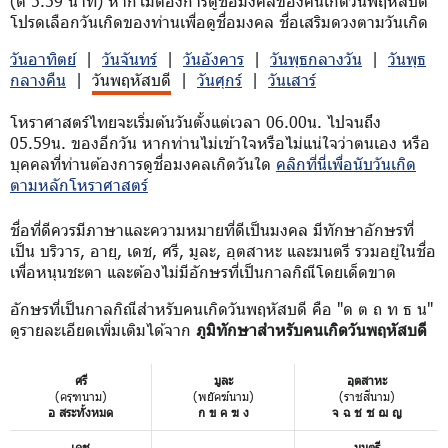
(ตี 5.59 นาที) หากไม่ต้องการดูชื่อมงคลของคนเกิดวันพฤหัสบดี
โปรดเลือกวันเกิดของท่านเพื่อดูชื่อมงคล ชื่อเสริมดวงตามวันเกิด
วันอาทิตย์
|
วันจันทร์
|
วันอังคาร
|
วันพุธกลางวัน
|
วันพุธ
กลางคืน
|
วันพฤหัสบดี
|
วันศุกร์
|
วันเสาร์
โหราศาสตร์ไทยจะเริ่มต้นวันตั้งแต่เวลา 06.00น. ไปจนถึง
05.59น. ของอีกวัน หากท่านไม่เข้าใจหรือไม่แน่ใจว่าตนเอง หรือ
บุคคลที่ท่านต้องการดูชื่อมงคลเกิดวันใด
คลิกที่นี่เพื่อนับวันเกิด
ตามหลักโหราศาสตร์
ชื่อที่ดีควรมีภาษาและความหมายที่ดีเป็นมงคล มีทักษาอักษรที่
เป็น บริวาร, อายุ, เดช, ศรี, มูละ, อุตสาหะ และมนตรี รวมอยู่ในชื่อ
เพื่อหนุนชะตา และต้องไม่มีอักษรที่เป็นกาลกิณีโดยเด็ดขาด
อักษรที่เป็นกาลกิณีสำหรับคนเกิดวันพฤหัสบดี คือ "ด ต ถ ท ธ น"
ดูรายละเอียดเพิ่มเติมได้จาก
ภูมิทักษาสำหรับคนเกิดวันพฤหัสบดี
ศรี
มูละ
อุตสาหะ
(ครุฑนาม)
(พยัคฆ์นาม)
(ราชสีนาม)
อ สระทั้งหมด
ก ข ค ฆ ง
จ ฉ ช ซ ฌ ญ
เดช
มนตรี