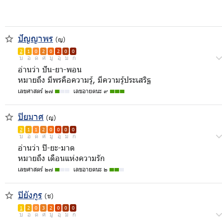
ปัญญาพร
(ญ)
2
1
0
2
0
2
0
0
บ
อ
ด
ศ
มู
อุ
ม
ก
อ่านว่า ปัน-ยา-พอน
หมายถึง มีพรคือความรู้, มีความรู้ประเสริฐ
เลขศาสตร์ ๒๗
เลขอายตนะ ๙
ปิยมาศ
(ญ)
2
1
1
2
0
0
0
0
บ
อ
ด
ศ
มู
อุ
ม
ก
อ่านว่า ปิ-ยะ-มาด
หมายถึง เดือนแห่งความรัก
เลขศาสตร์ ๒๗
เลขอายตนะ ๒
ปิยังกูร
(ช)
1
2
0
3
2
0
0
0
บ
อ
ด
ศ
มู
อุ
ม
ก