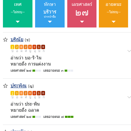
เพศ
ทักษา
เลขศาสตร์
อายตนะ
๒๗
บริวาร
--ไม่ระบุ--
--ไม่ระบุ--
นำหน้าชื่อ
บริณัย
(ช)
1
2
0
2
0
0
1
0
บ
อ
ด
ศ
มู
อุ
ม
ก
อ่านว่า บอ-ริ-ไน
หมายถึง การแต่งงาน
เลขศาสตร์ ๒๗
เลขอายตนะ ๓
ประพิณ
(ญ)
2
1
0
2
0
0
1
0
บ
อ
ด
ศ
มู
อุ
ม
ก
อ่านว่า ประ-พิน
หมายถึง ฉลาด
เลขศาสตร์ ๒๗
เลขอายตนะ ๗